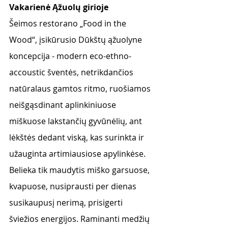
Vakarienė Ąžuolų girioje
Šeimos restorano „Food in the 
Wood“, įsikūrusio Dūkštų ąžuolyne 
koncepcija - modern eco-ethno-
accoustic šventės, netrikdančios 
natūralaus gamtos ritmo, ruošiamos 
neišgąsdinant aplinkiniuose 
miškuose lakstančių gyvūnėlių, ant 
lėkštės dedant viską, kas surinkta ir 
užauginta artimiausiose apylinkėse. 
Belieka tik maudytis miško garsuose, 
kvapuose, nusiprausti per dienas 
susikaupusį nerimą, prisigerti 
šviežios energijos. Raminanti medžių 