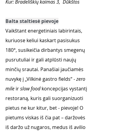
Kur: Bradeliškių kaimas 3,  Dūkštos  
Balta staltiesė pievoje
Vaikštant energetiniais labirintais, 
kuriuose keliui kaskart pasisukus 
180°, susikeičia dirbantys smegenų 
pusrutuliai ir gali atplūsti naujų 
minčių srautai. Panašiai jaučiamės 
nuvykę į „Vilkinė gastro fields“ - 
zero 
mile
 ir 
slow food
 koncepcijas vystantį 
restoraną, kuris gali suorganizuoti 
pietus ne kur kitur, bet - pievoje! O 
pietums viskas iš čia pat – daržovės 
iš daržo už nugaros, medus iš avilio 