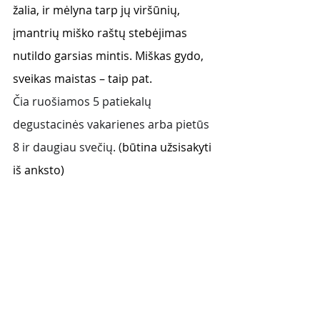
žalia, ir mėlyna tarp jų viršūnių, 
įmantrių miško raštų stebėjimas 
nutildo garsias mintis. Miškas gydo, 
sveikas maistas – taip pat. 
Čia ruošiamos 5 patiekalų 
degustacinės vakarienes arba pietūs 
8 ir daugiau svečių. (
būtina užsisakyti 
iš anksto)