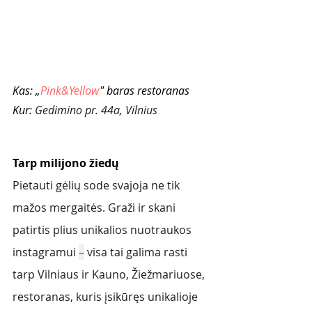
Kas: „
Pink&Yellow
" baras restoranas
Kur: 
Gedimino pr. 44a, Vilnius 
Tarp milijono žiedų
Pietauti gėlių sode svajoja ne tik 
mažos mergaitės. Graži ir skani 
patirtis plius unikalios nuotraukos 
instagramui 
–
 visa tai galima rasti 
tarp Vilniaus ir Kauno, Žiežmariuose, 
restoranas, kuris įsikūręs unikalioje 