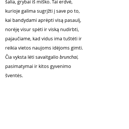
šalia, grybai iš miško. Tai erdvė, 
kurioje galima sugrįžti į save po to, 
kai bandydami aprėpti visą pasaulį, 
norėję visur spėti ir viską nudirbti, 
pajaučiame, kad vidus ima tuštėti ir 
reikia vietos naujoms idėjoms gimti. 
Čia vyksta lėti savaitgalio 
brunchai,
pasimatymai ir kitos gyvenimo 
šventės. 