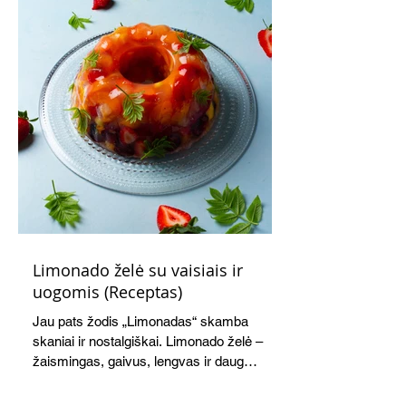
Limonado želė su vaisiais ir
uogomis (Receptas)
Jau pats žodis „Limonadas“ skamba
skaniai ir nostalgiškai. Limonado želė –
žaismingas, gaivus, lengvas ir daug
žadantis desertas, kuris tęsi visus savo
pažadus. Gaivus greipfrutų limonadas