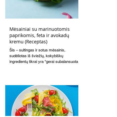
Mėsainiai su marinuotomis
paprikomis, feta ir avokadų
kremu (Receptas)
Šis – sultingas ir sotus mėsainis,
sudėliotas iš šviežių, kokybiškų
ingredientų tikrai yra “gerai subalansuotas
maistas”. Sotus, gardintas marinuotomis
paprikomis, trupinta feta ir švelniu avokadų
kremu labai tik pietums ar nevėlyvai
vakarienei, o ypač – visiems vasaros
susibėgimams ant pievelės prie namų.
Nepamirškite ir gėrimų. Prie šio mėsainio
skaniai dera gaivus aviečių ir apelsinų
kokteilis.