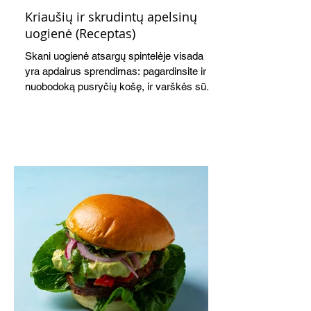
Kriaušių ir skrudintų apelsinų
uogienė (Receptas)
Skani uogienė atsargų spintelėje visada
yra apdairus sprendimas: pagardinsite ir
nuobodoką pusryčių košę, ir varškės sūrį,
o patiekę su mėgstamais sausainiais
pavaišinsite netikėtus svečius. Praktiškas
patarimas: laikykite uogienę nedideliuose
indeliuose.