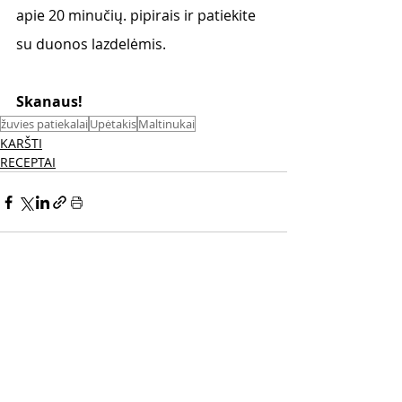
apie 20 minučių. pipirais ir patiekite 
su duonos lazdelėmis.
Skanaus! 
žuvies patiekalai
Upėtakis
Maltinukai
KARŠTI
RECEPTAI