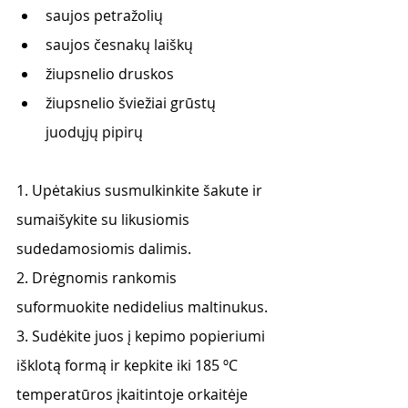
saujos petražolių 
saujos česnakų laiškų
žiupsnelio druskos 
žiupsnelio šviežiai grūstų 
juodųjų pipirų 
1. Upėtakius susmulkinkite šakute ir 
sumaišykite su likusiomis 
sudedamosiomis dalimis. 
2. Drėgnomis rankomis 
suformuokite nedidelius maltinukus. 
3. Sudėkite juos į kepimo popieriumi 
išklotą formą ir kepkite iki 185 ºC 
temperatūros įkaitintoje orkaitėje 