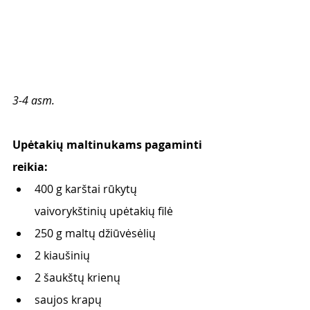
3-4 asm. 
Upėtakių maltinukams pagaminti 
reikia: 
400 g karštai rūkytų 
vaivorykštinių upėtakių filė
250 g maltų džiūvėsėlių 
2 kiaušinių 
2 šaukštų krienų 
saujos krapų 