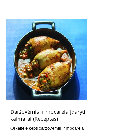
subtiliai papildo saldžius vaisius, o ledų
kaušelis suteikia desertui ypatingo
švelnumo.
Daržovėmis ir mocarela įdaryti
kalmarai (Receptas)
Orkaitėje kepti daržovėmis ir mocarela