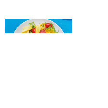
maistas”. Sotus, gardintas marinuotomis
paprikomis, trupinta feta ir švelniu avokadų
kremu labai tik pietums ar nevėlyvai
vakarienei, o ypač – visiems vasaros
susibėgimams ant pievelės prie namų.
Nepamirškite ir gėrimų. Prie šio mėsainio
skaniai dera gaivus aviečių ir apelsinų
kokteilis.
Cukinijų ir vyšninių pomidorų
salotos (Receptas)