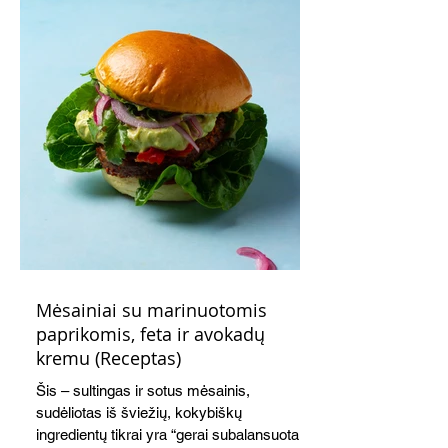
Mėsainiai su marinuotomis
paprikomis, feta ir avokadų
kremu (Receptas)
Šis – sultingas ir sotus mėsainis,
sudėliotas iš šviežių, kokybiškų
ingredientų tikrai yra “gerai subalansuotas