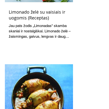
Limonado želė su vaisiais ir
uogomis (Receptas)
Jau pats žodis „Limonadas“ skamba
skaniai ir nostalgiškai. Limonado želė –
žaismingas, gaivus, lengvas ir daug
žadantis desertas, kuris tęsi visus savo
pažadus. Gaivus greipfrutų limonadas
subtiliai papildo saldžius vaisius, o ledų
kaušelis suteikia desertui ypatingo
švelnumo.