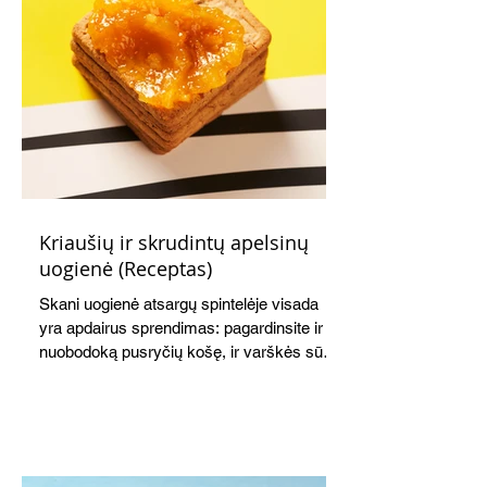
Kriaušių ir skrudintų apelsinų
uogienė (Receptas)
Skani uogienė atsargų spintelėje visada
yra apdairus sprendimas: pagardinsite ir
nuobodoką pusryčių košę, ir varškės sūrį,
o patiekę su mėgstamais sausainiais
pavaišinsite netikėtus svečius. Praktiškas
patarimas: laikykite uogienę nedideliuose
indeliuose.