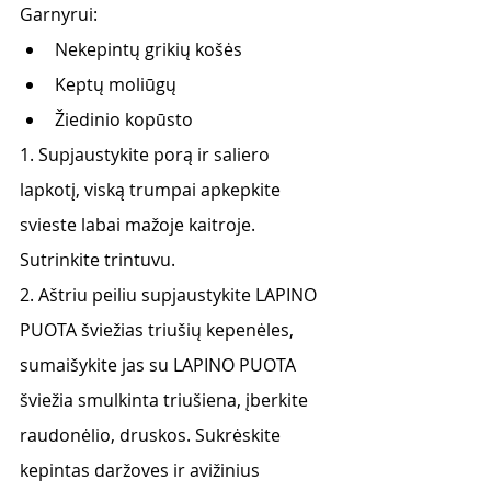
Garnyrui:
Nekepintų grikių košės
Keptų moliūgų
Žiedinio kopūsto
1. Supjaustykite porą ir saliero 
lapkotį, viską trumpai apkepkite 
svieste labai mažoje kaitroje. 
Sutrinkite trintuvu.
2. Aštriu peiliu supjaustykite LAPINO 
PUOTA šviežias triušių kepenėles, 
sumaišykite jas su LAPINO PUOTA 
šviežia smulkinta triušiena, įberkite 
raudonėlio, druskos. Sukrėskite 
kepintas daržoves ir avižinius 