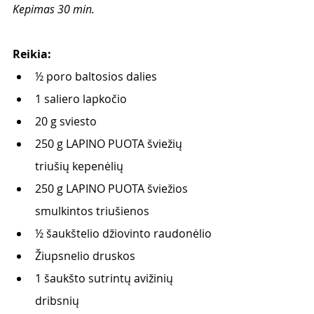
Kepimas 30 min.
Reikia:
½ poro baltosios dalies
1 saliero lapkočio
20 g sviesto
250 g LAPINO PUOTA šviežių 
triušių kepenėlių
250 g LAPINO PUOTA šviežios 
smulkintos triušienos
½ šaukštelio džiovinto raudonėlio
Žiupsnelio druskos
1 šaukšto sutrintų avižinių 
dribsnių