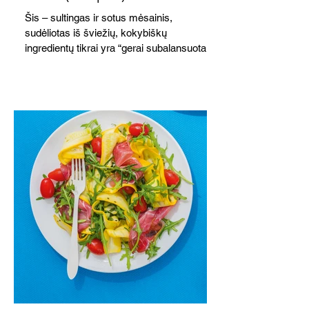
Šis – sultingas ir sotus mėsainis,
sudėliotas iš šviežių, kokybiškų
ingredientų tikrai yra “gerai subalansuotas
maistas”. Sotus, gardintas marinuotomis
paprikomis, trupinta feta ir švelniu avokadų
kremu labai tik pietums ar nevėlyvai
vakarienei, o ypač – visiems vasaros
susibėgimams ant pievelės prie namų.
Nepamirškite ir gėrimų. Prie šio mėsainio
skaniai dera gaivus aviečių ir apelsinų
kokteilis.