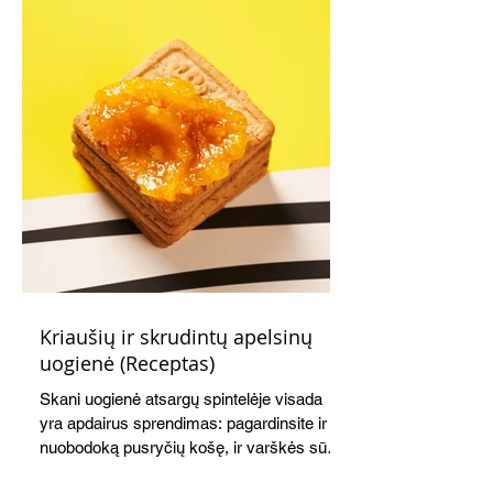
Kriaušių ir skrudintų apelsinų
uogienė (Receptas)
Skani uogienė atsargų spintelėje visada
yra apdairus sprendimas: pagardinsite ir
nuobodoką pusryčių košę, ir varškės sūrį,
o patiekę su mėgstamais sausainiais