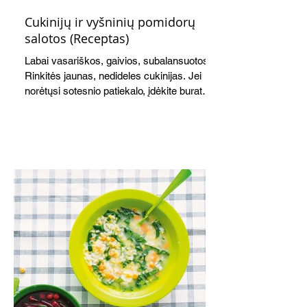
Cukinijų ir vyšninių pomidorų
salotos (Receptas)
Labai vasariškos, gaivios, subalansuotos.
Rinkitės jaunas, nedideles cukinijas. Jei
norėtųsi sotesnio patiekalo, įdėkite buratos
ar mocarelos, pabarstykite skrudintomis
kedrinėmis pinijomis, patiekite su pilno
grūdo duona arba virtu perliniu kuskusu.