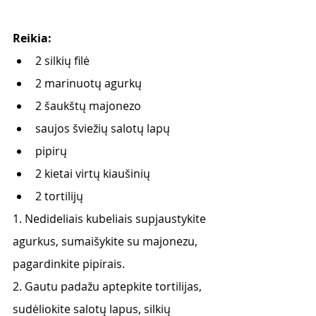
Reikia: 
2 silkių filė
2 marinuotų agurkų
2 šaukštų majonezo
saujos šviežių salotų lapų
pipirų
2 kietai virtų kiaušinių
2 tortilijų
1. Nedideliais kubeliais supjaustykite 
agurkus, sumaišykite su majonezu, 
pagardinkite pipirais.
2. Gautu padažu aptepkite tortilijas, 
sudėliokite salotų lapus, silkių 