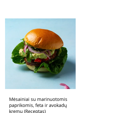
pavaišinsite netikėtus svečius. Praktiškas
patarimas: laikykite uogienę nedideliuose
indeliuose.
Mėsainiai su marinuotomis
paprikomis, feta ir avokadų
kremu (Receptas)