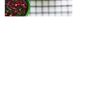
Lęšių ir špinatų sriuba (Receptas)
Kartais norisi aštriau, kartais – su dūmo
aromatu, o kartais – kažko švelnaus,
jaukaus ir neįmantriai skanaus. Tokia yra ši
greitai paruošiama, gomuriui maloni lęšių,
ryžių ir špinatų sriuba.