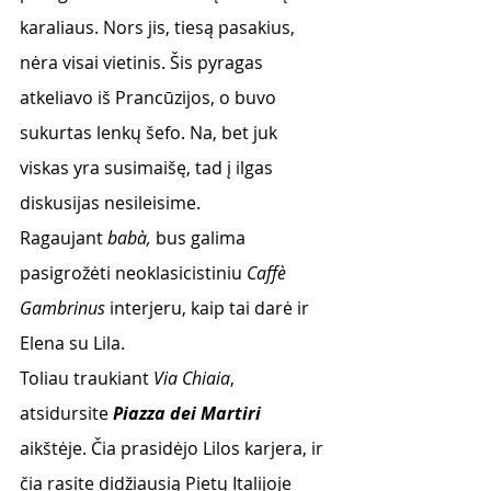
karaliaus. Nors jis, tiesą pasakius, 
nėra visai vietinis. Šis pyragas 
atkeliavo iš Prancūzijos, o buvo 
sukurtas lenkų šefo. Na, bet juk 
viskas yra susimaišę, tad į ilgas 
diskusijas nesileisime. 
Ragaujant 
babà, 
bus galima 
pasigrožėti neoklasicistiniu 
Caffè 
Gambrinus
 interjeru, kaip tai darė ir 
Elena su Lila.
Toliau traukiant 
Via Chiaia
, 
atsidursite 
Piazza dei Martiri
aikštėje. Čia prasidėjo Lilos karjera, ir 
čia rasite didžiausią Pietų Italijoje 