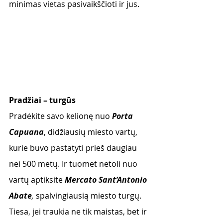
minimas vietas pasivaikščioti ir jus.
Pradžiai – turgūs
Pradėkite savo kelionę nuo 
Porta 
Capuana
, didžiausių miesto vartų, 
kurie buvo pastatyti prieš daugiau 
nei 500 metų. Ir tuomet netoli nuo 
vartų aptiksite 
Mercato Sant’Antonio 
Abate
, 
spalvingiausią miesto turgų. 
Tiesa, jei traukia ne tik maistas, bet ir 