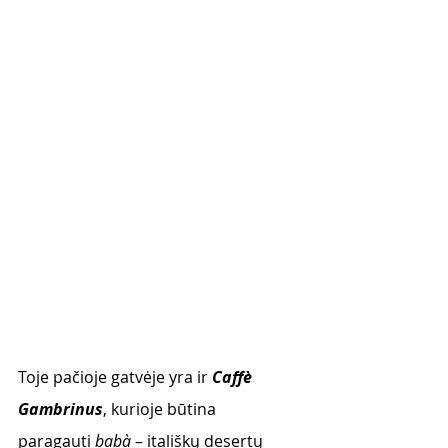
Toje pačioje gatvėje yra ir 
Caffè 
Gambrinus
, kurioje būtina 
paragauti 
babà
 – itališkų desertų 