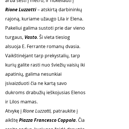
arba sėsti į metro, ir nukeliauti į 
Rione Luzzatti
 – atskirtą darbininkų 
rajoną, kuriame užaugo Lila ir Elena. 
Pakeliui galima sustoti prie dar vieno 
turgaus, 
Vasto
. Ši vieta tiesiog 
alsuoja E. Ferrante romanų dvasia. 
Vaikštinėjant tarp prekystalių, tarp 
kurių galite rasti nuo šviežių vaisių iki 
apatinių, galima nesunkiai 
įsivaizduoti čia ne kartą savo 
dukroms drabužių ieškojusias Elenos 
ir Lilos mamas.
Atvykę į
 Rione Luzzatti, 
patraukite į 
aikštę 
Piazza Francesco Coppola
. Čia 