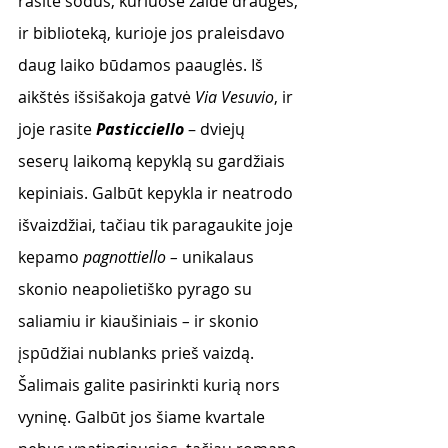
rasite sodus, kuriuose žaidė draugės, 
ir biblioteką, kurioje jos praleisdavo 
daug laiko būdamos paauglės. Iš 
aikštės išsišakoja gatvė 
Via Vesuvio
, ir 
joje rasite 
Pasticciello
 – dviejų 
seserų laikomą kepyklą su gardžiais 
kepiniais. Galbūt kepykla ir neatrodo 
išvaizdžiai, tačiau tik paragaukite joje 
kepamo 
pagnottiello – 
unikalaus 
skonio neapolietiško pyrago su 
saliamiu ir kiaušiniais 
– 
ir skonio 
įspūdžiai nublanks prieš vaizdą.
Šalimais galite pasirinkti kurią nors 
vyninę. Galbūt jos šiame kvartale 