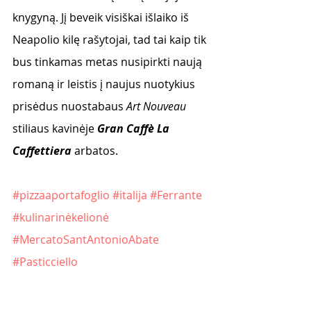
knygyną. Jį beveik visiškai išlaiko iš 
Neapolio kilę rašytojai, tad tai kaip tik 
bus tinkamas metas nusipirkti naują 
romaną ir leistis į naujus nuotykius 
prisėdus nuostabaus 
Art Nouveau
stiliaus kavinėje 
Gran Caffè La 
Caffettiera
 arbatos.
#pizzaaportafoglio
#italija
#Ferrante
#kulinarinėkelionė
#MercatoSantAntonioAbate
#Pasticciello
#GranCaffèLaCaffettiera
#pagnottiello
#CaffèGambrinus