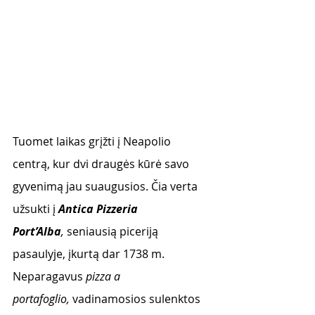
Tuomet laikas grįžti į Neapolio 
centrą, kur dvi draugės kūrė savo 
gyvenimą jau suaugusios. Čia verta 
užsukti į 
Antica Pizzeria 
Port’Alba
,
 seniausią piceriją 
pasaulyje, įkurtą dar 1738 m. 
Neparagavus 
pizza a 
portafoglio, 
vadinamosios sulenktos 