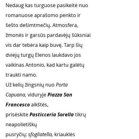
Nedaug kas turguose pasikeitė nuo 
romanuose aprašomo penkto ir 
šešto dešimtmečių. Atmosfera, 
žmonės ir garsūs pardavėjų šūksniai 
vis dar tebėra kaip buvę. Tarp šių 
dviejų turgų Elenos laukdavo jos 
vaikinas Antonio, kad kartu galėtų 
traukti namo.
Už kelių žingsnių nuo 
Porta 
Capuana, 
viduryje 
Piazza San 
Francesco
 aikštės, 
prisėskite 
Pasticceria Sorella
tikrų 
neapolietiškų 
pusryčių: 
sfogliatella, 
kriauklės 