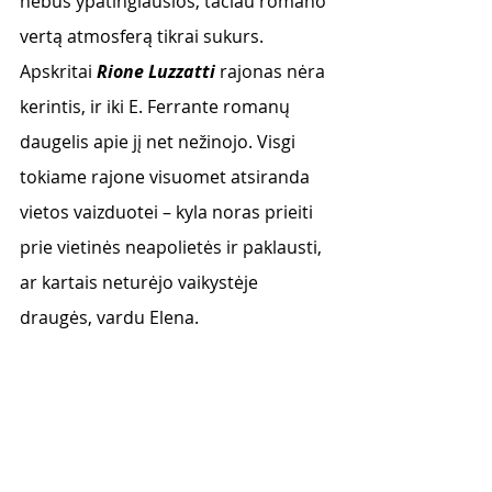
nebus ypatingiausios, tačiau romano 
vertą atmosferą tikrai sukurs. 
Apskritai 
Rione Luzzatti
rajonas nėra 
kerintis, ir iki E. Ferrante romanų 
daugelis apie jį net nežinojo. Visgi 
tokiame rajone visuomet atsiranda 
vietos vaizduotei – kyla noras prieiti 
prie vietinės neapolietės ir paklausti, 
ar kartais neturėjo vaikystėje 
draugės, vardu Elena.