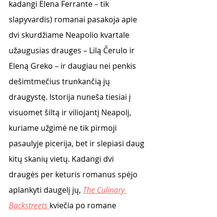
kadangi Elena Ferrante – tik 
slapyvardis) romanai pasakoja apie 
dvi skurdžiame Neapolio kvartale 
užaugusias drauges – Lilą Čerulo ir 
Eleną Greko – ir daugiau nei penkis 
dešimtmečius trunkančią jų 
draugystę. Istorija nuneša tiesiai į 
visuomet šiltą ir viliojantį Neapolį, 
kuriame užgimė ne tik pirmoji 
pasaulyje picerija, bet ir slepiasi daug 
kitų skanių vietų. Kadangi dvi 
draugės per keturis romanus spėjo 
aplankyti daugelį jų, 
The Culinary 
Backstreets
kviečia po romane 