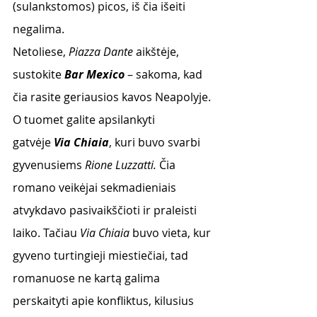
(sulankstomos) picos, iš čia išeiti 
negalima.
Netoliese, 
Piazza Dante
 aikštėje, 
sustokite 
Bar Mexico
 – sakoma, kad 
čia rasite geriausios kavos Neapolyje. 
O tuomet galite apsilankyti 
gatvėje 
Via Chiaia
, kuri buvo svarbi 
gyvenusiems 
Rione Luzzatti. 
Čia 
romano veikėjai sekmadieniais 
atvykdavo pasivaikščioti ir praleisti 
laiko. Tačiau 
Via Chiaia
 buvo vieta, kur 
gyveno turtingieji miestiečiai, tad 
romanuose ne kartą galima 
perskaityti apie konfliktus, kilusius 