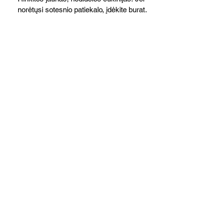
norėtųsi sotesnio patiekalo, įdėkite buratos
ar mocarelos, pabarstykite skrudintomis
kedrinėmis pinijomis, patiekite su pilno
grūdo duona arba virtu perliniu kuskusu.