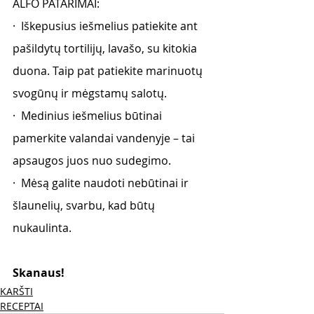
ALFO PATARIMAI:
·  Iškepusius iešmelius patiekite ant 
pašildytų tortilijų, lavašo, su kitokia 
duona. Taip pat patiekite marinuotų 
svogūnų ir mėgstamų salotų.
·  Medinius iešmelius būtinai 
pamerkite valandai vandenyje – tai 
apsaugos juos nuo sudegimo.
·  Mėsą galite naudoti nebūtinai ir 
šlaunelių, svarbu, kad būtų 
nukaulinta.
Skanaus! 
KARŠTI
RECEPTAI