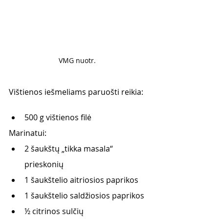
VMG nuotr. 
Vištienos iešmeliams paruošti reikia: 
500 g vištienos filė
Marinatui:
2 šaukštų „tikka masala“ 
prieskonių
1 šaukštelio aitriosios paprikos
1 šaukštelio saldžiosios paprikos
½ citrinos sulčių