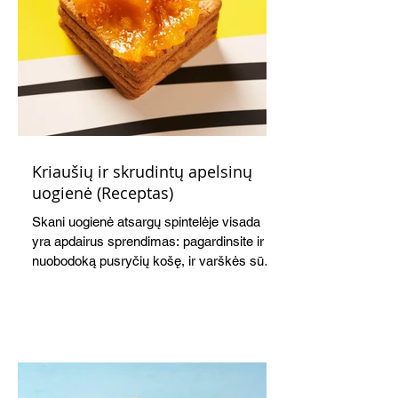
Kriaušių ir skrudintų apelsinų
uogienė (Receptas)
Skani uogienė atsargų spintelėje visada
yra apdairus sprendimas: pagardinsite ir
nuobodoką pusryčių košę, ir varškės sūrį,
o patiekę su mėgstamais sausainiais
pavaišinsite netikėtus svečius. Praktiškas
patarimas: laikykite uogienę nedideliuose
indeliuose.