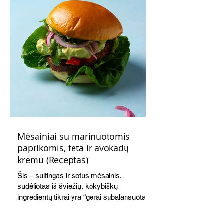
Mėsainiai su marinuotomis
paprikomis, feta ir avokadų
kremu (Receptas)
Šis – sultingas ir sotus mėsainis,
sudėliotas iš šviežių, kokybiškų
ingredientų tikrai yra “gerai subalansuotas
maistas”. Sotus, gardintas marinuotomis