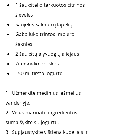
1 šaukštelio tarkuotos citrinos 
žievelės
Saujelės kalendrų lapelių
Gabaliuko trintos imbiero 
šaknies
2 šaukštų alyvuogių aliejaus
Žiupsnelio druskos
150 ml tiršto jogurto
1.  Užmerkite medinius iešmelius 
vandenyje.
2.  Visus marinato ingredientus 
sumaišykite su jogurtu.
3.  Supjaustykite vištieną kubeliais ir 