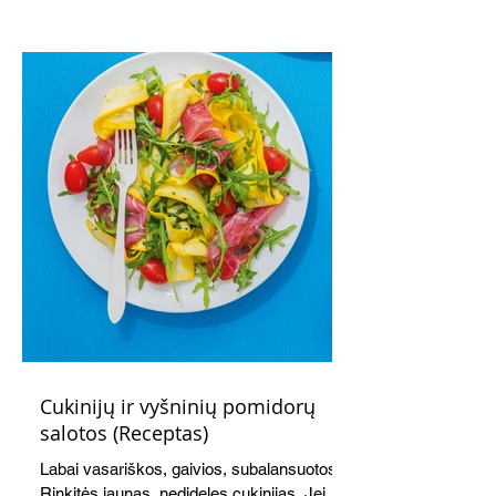
paprikomis, trupinta feta ir švelniu avokadų
kremu labai tik pietums ar nevėlyvai
vakarienei, o ypač – visiems vasaros
susibėgimams ant pievelės prie namų.
Nepamirškite ir gėrimų. Prie šio mėsainio
skaniai dera gaivus aviečių ir apelsinų
kokteilis.
Cukinijų ir vyšninių pomidorų
salotos (Receptas)
Labai vasariškos, gaivios, subalansuotos.
Rinkitės jaunas, nedideles cukinijas. Jei