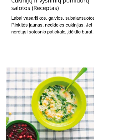
Cukinijų ir vyšninių pomidorų
salotos (Receptas)
Labai vasariškos, gaivios, subalansuotos.
Rinkitės jaunas, nedideles cukinijas. Jei
norėtųsi sotesnio patiekalo, įdėkite buratos
ar mocarelos, pabarstykite skrudintomis
kedrinėmis pinijomis, patiekite su pilno
grūdo duona arba virtu perliniu kuskusu.