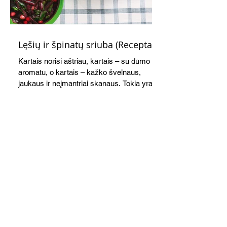
Lęšių ir špinatų sriuba (Receptas)
Kartais norisi aštriau, kartais – su dūmo
aromatu, o kartais – kažko švelnaus,
jaukaus ir neįmantriai skanaus. Tokia yra ši
greitai paruošiama, gomuriui maloni lęšių,
ryžių ir špinatų sriuba.