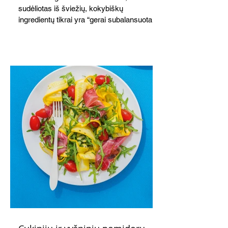
sudėliotas iš šviežių, kokybiškų
ingredientų tikrai yra “gerai subalansuotas
maistas”. Sotus, gardintas marinuotomis
paprikomis, trupinta feta ir švelniu avokadų
kremu labai tik pietums ar nevėlyvai
vakarienei, o ypač – visiems vasaros
susibėgimams ant pievelės prie namų.
Nepamirškite ir gėrimų. Prie šio mėsainio
skaniai dera gaivus aviečių ir apelsinų
kokteilis.