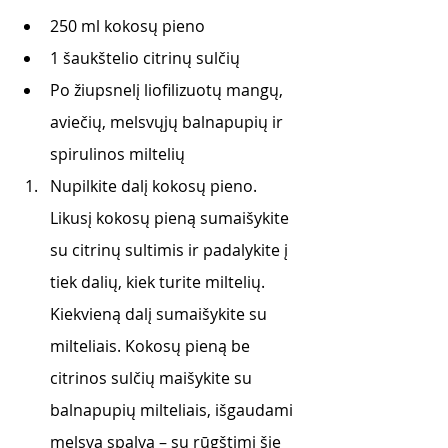
250 ml kokosų pieno
1 šaukštelio citrinų sulčių
Po žiupsnelį liofilizuotų mangų, 
aviečių, melsvųjų balnapupių ir 
spirulinos miltelių
Nupilkite dalį kokosų pieno. 
Likusį kokosų pieną sumaišykite 
su citrinų sultimis ir padalykite į 
tiek dalių, kiek turite miltelių. 
Kiekvieną dalį sumaišykite su 
milteliais. Kokosų pieną be 
citrinos sulčių maišykite su 
balnapupių milteliais, išgaudami 
melsvą spalvą – su rūgštimi šie 