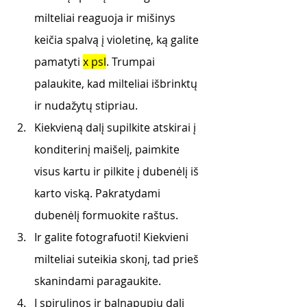
milteliai reaguoja ir mišinys 
keičia spalvą į violetinę, ką galite 
pamatyti 
x psl
. Trumpai 
palaukite, kad milteliai išbrinktų 
ir nudažytų stipriau. 
Kiekvieną dalį supilkite atskirai į 
konditerinį maišelį, paimkite 
visus kartu ir pilkite į dubenėlį iš 
karto viską. Pakratydami 
dubenėlį formuokite raštus. 
Ir galite fotografuoti! Kiekvieni 
milteliai suteikia skonį, tad prieš 
skanindami paragaukite. 
Į spirulinos ir balnapupių dalį 