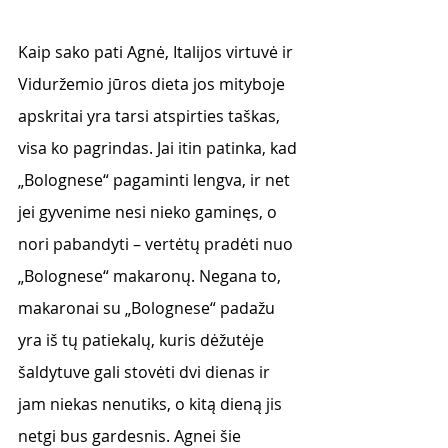
Kaip sako pati Agnė, Italijos virtuvė ir 
Viduržemio jūros dieta jos mityboje 
apskritai yra tarsi atspirties taškas, 
visa ko pagrindas. Jai itin patinka, kad 
„Bolognese“ pagaminti lengva, ir net 
jei gyvenime nesi nieko gaminęs, o 
nori pabandyti – vertėtų pradėti nuo 
„Bolognese“ makaronų. Negana to, 
makaronai su „Bolognese“ padažu 
yra iš tų patiekalų, kuris dėžutėje 
šaldytuve gali stovėti dvi dienas ir 
jam niekas nenutiks, o kitą dieną jis 
netgi bus gardesnis. Agnei šie 