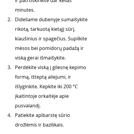
ir patroškinkite dar kelias 
minutes.
Dideliame dubenyje sumaišykite 
rikotą, tarkuotą kietąjį sūrį, 
kiaušinius ir spagečius. Supilkite 
mėsos bei pomidorų padažą ir 
viską gerai išmaišykite.
Perdėkite viską į gilesnę kepimo 
formą, išteptą aliejumi, ir 
išlyginkite. Kepkite iki 200 °C 
įkaitintoje orkaitėje apie 
pusvalandį.
Patiekite apibarstę sūrio 
drožlėmis ir bazilikais.