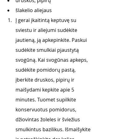
druskos, pipirų
šlakelio aliejaus
Į gerai įkaitintą keptuvę su 
sviestu ir aliejumi sudėkite 
jautieną, ją apkepinkite. Paskui 
sudėkite smulkiai pjaustytą 
svogūną. Kai svogūnas apkeps, 
sudėkite pomidorų pastą, 
įberkite druskos, pipirų ir 
maišydami kepkite apie 5 
minutes. Tuomet supilkite 
konservuotus pomidorus, 
džiovintas žoleles ir šviežius 
smulkintus bazilikus. Išmaišykite 