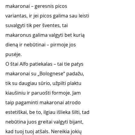
makaronai – geresnis picos 
variantas, ir jei picos galima sau leisti 
suvalgyti tik per šventes, tai 
makaronus galima valgyti bet kurią 
dieną ir nebūtinai – pirmoje jos 
pusėje.
O štai Alfo patiekalas – tai tie patys 
makaronai su „Bolognese“ padažu, 
tik su daugiau sūrio, užpilti plaktu 
kiaušiniu ir paruošti formoje. Jam 
taip pagaminti makaronai atrodo 
estetiškai, be to, ilgiau išlieka šilti, tad 
nebūtina juos greitai valgyti bijant, 
kad tuoj tuoj atšals. Nereikia jokių 