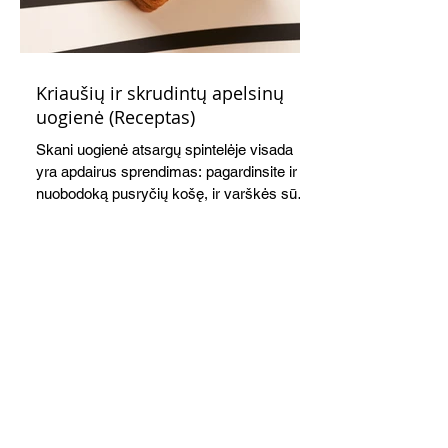
Kriaušių ir skrudintų apelsinų
uogienė (Receptas)
Skani uogienė atsargų spintelėje visada
yra apdairus sprendimas: pagardinsite ir
nuobodoką pusryčių košę, ir varškės sūrį,
o patiekę su mėgstamais sausainiais
pavaišinsite netikėtus svečius. Praktiškas
patarimas: laikykite uogienę nedideliuose
indeliuose.