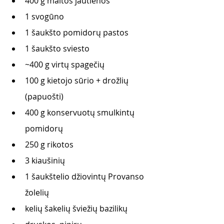
400 g maltos jautienos
1 svogūno
1 šaukšto pomidorų pastos
1 šaukšto sviesto
~400 g virtų spagečių
100 g kietojo sūrio + drožlių 
(papuošti)
400 g konservuotų smulkintų 
pomidorų
250 g rikotos
3 kiaušinių
1 šaukštelio džiovintų Provanso 
žolelių
kelių šakelių šviežių bazilikų