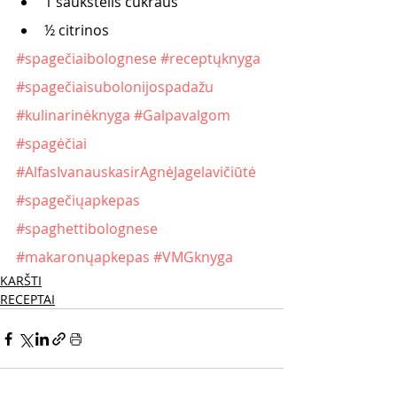
1 šaukštelis cukraus
½ citrinos
#spagečiaibolognese
#receptųknyga
#spagečiaisubolonijospadažu
#kulinarinėknyga
#Galpavalgom
#spagėčiai
#AlfasIvanauskasirAgnėJagelavičiūtė
#spagečiųapkepas
#spaghettibolognese
#makaronųapkepas
#VMGknyga
KARŠTI
RECEPTAI