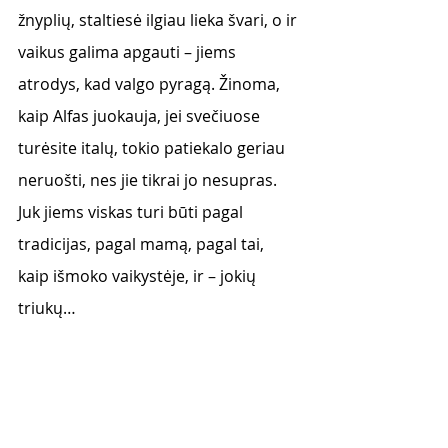
žnyplių, staltiesė ilgiau lieka švari, o ir 
vaikus galima apgauti – jiems 
atrodys, kad valgo pyragą. Žinoma, 
kaip Alfas juokauja, jei svečiuose 
turėsite italų, tokio patiekalo geriau 
neruošti, nes jie tikrai jo nesupras. 
Juk jiems viskas turi būti pagal 
tradicijas, pagal mamą, pagal tai, 
kaip išmoko vaikystėje, ir – jokių 
triukų…