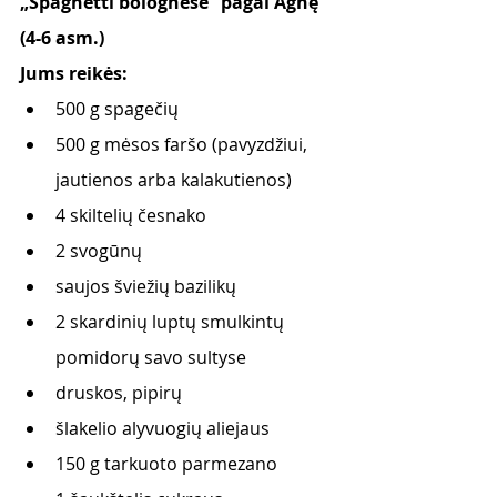
„Spaghetti bolognese“ pagal Agnę 
(4-6 asm.)
Jums reikės:
500 g spagečių
500 g mėsos faršo (pavyzdžiui, 
jautienos arba kalakutienos)
4 skiltelių česnako
2 svogūnų
saujos šviežių bazilikų
2 skardinių luptų smulkintų 
pomidorų savo sultyse
druskos, pipirų
šlakelio alyvuogių aliejaus
150 g tarkuoto parmezano