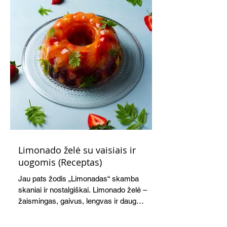
Limonado želė su vaisiais ir
uogomis (Receptas)
Jau pats žodis „Limonadas“ skamba
skaniai ir nostalgiškai. Limonado želė –
žaismingas, gaivus, lengvas ir daug
žadantis desertas, kuris tęsi visus savo
pažadus. Gaivus greipfrutų limonadas