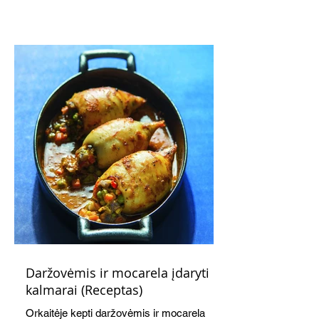
subtiliai papildo saldžius vaisius, o ledų
kaušelis suteikia desertui ypatingo
švelnumo.
Daržovėmis ir mocarela įdaryti
kalmarai (Receptas)
Orkaitėje kepti daržovėmis ir mocarela