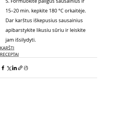
5. Formuokite pailgus sausainius ir 
15–20 min. kepkite 180 °C orkaitėje. 
Dar karštus iškepusius sausainius 
apibarstykite likusiu sūriu ir leiskite 
jam išsilydyti.
KARŠTI
RECEPTAI