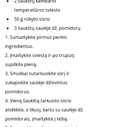
2 šaukštų kambario 
temperatūros sviesto
50 g rūkyto sūrio
3 šaukštų saulėje dž. pomidorų
1. Sumaišykite pirmus penkis 
ingredientus.
2. Įmaišykite sviestą ir po truputį 
supilkite pieną.
3. Smulkiai sutarkuokite sūrį ir 
sukapokite saulėje džiovintus 
pomidorus.
4. Vieną šaukštą tarkuoto sūrio 
atidėkite, o likusį, kartu su saulėje dž. 
pomidorais, įmaišykite į tešlą.