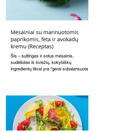
Mėsainiai su marinuotomis
paprikomis, feta ir avokadų
kremu (Receptas)
Šis – sultingas ir sotus mėsainis,
sudėliotas iš šviežių, kokybiškų
ingredientų tikrai yra “gerai subalansuotas
maistas”. Sotus, gardintas marinuotomis
paprikomis, trupinta feta ir švelniu avokadų
kremu labai tik pietums ar nevėlyvai
vakarienei, o ypač – visiems vasaros
susibėgimams ant pievelės prie namų.
Nepamirškite ir gėrimų. Prie šio mėsainio
skaniai dera gaivus aviečių ir apelsinų
kokteilis.