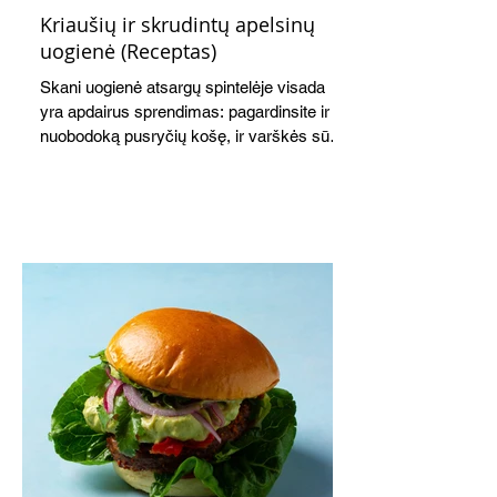
Kriaušių ir skrudintų apelsinų
uogienė (Receptas)
Skani uogienė atsargų spintelėje visada
yra apdairus sprendimas: pagardinsite ir
nuobodoką pusryčių košę, ir varškės sūrį,
o patiekę su mėgstamais sausainiais
pavaišinsite netikėtus svečius. Praktiškas
patarimas: laikykite uogienę nedideliuose
indeliuose.