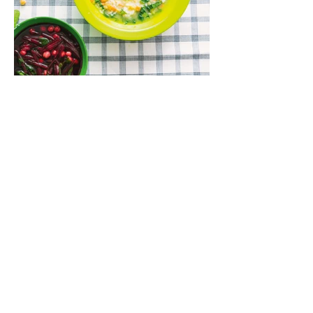
Lęšių ir špinatų sriuba (Receptas)
Kartais norisi aštriau, kartais – su dūmo
aromatu, o kartais – kažko švelnaus,
jaukaus ir neįmantriai skanaus. Tokia yra ši
greitai paruošiama, gomuriui maloni lęšių,
ryžių ir špinatų sriuba.