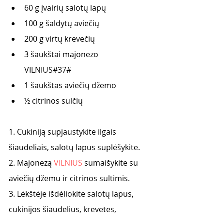
60 g įvairių salotų lapų 
100 g šaldytų aviečių 
200 g virtų krevečių 
3 šaukštai majonezo 
VILNIUS#37#
1 šaukštas aviečių džemo
½ citrinos sulčių
1. Cukiniją supjaustykite ilgais 
šiaudeliais, salotų lapus suplėšykite.
2. Majonezą 
VILNIUS
 sumaišykite su 
aviečių džemu ir citrinos sultimis.
3. Lėkštėje išdėliokite salotų lapus, 
cukinijos šiaudelius, krevetes, 