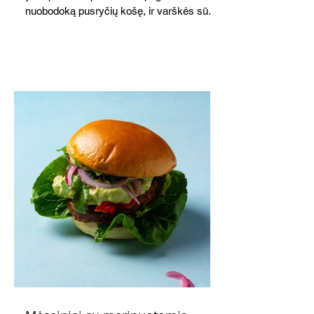
nuobodoką pusryčių košę, ir varškės sūrį,
o patiekę su mėgstamais sausainiais
pavaišinsite netikėtus svečius. Praktiškas
patarimas: laikykite uogienę nedideliuose
indeliuose.