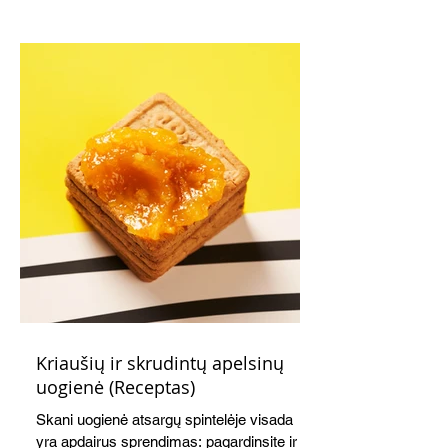
Kriaušių ir skrudintų apelsinų
uogienė (Receptas)
Skani uogienė atsargų spintelėje visada
yra apdairus sprendimas: pagardinsite ir