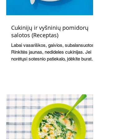
Cukinijų ir vyšninių pomidorų
salotos (Receptas)
Labai vasariškos, gaivios, subalansuotos.
Rinkitės jaunas, nedideles cukinijas. Jei
norėtųsi sotesnio patiekalo, įdėkite buratos
ar mocarelos, pabarstykite skrudintomis
kedrinėmis pinijomis, patiekite su pilno
grūdo duona arba virtu perliniu kuskusu.