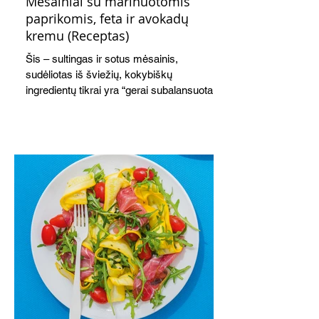
Mėsainiai su marinuotomis
paprikomis, feta ir avokadų
kremu (Receptas)
Šis – sultingas ir sotus mėsainis,
sudėliotas iš šviežių, kokybiškų
ingredientų tikrai yra “gerai subalansuotas
maistas”. Sotus, gardintas marinuotomis
paprikomis, trupinta feta ir švelniu avokadų
kremu labai tik pietums ar nevėlyvai
vakarienei, o ypač – visiems vasaros
susibėgimams ant pievelės prie namų.
Nepamirškite ir gėrimų. Prie šio mėsainio
skaniai dera gaivus aviečių ir apelsinų
kokteilis.