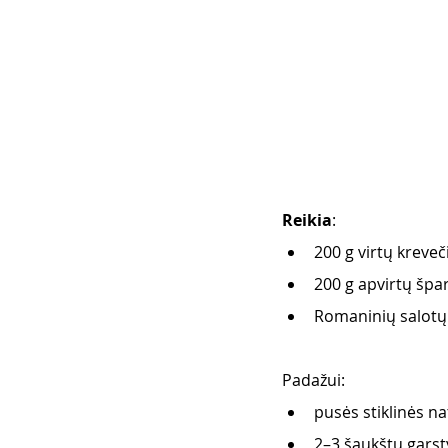
Reikia
:
200 g virtų kreveč
200 g apvirtų špa
Romaninių salotų
Padažui:       
pusės stiklinės n
2–3 šaukštų garst