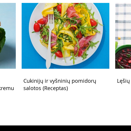
Cukinijų ir vyšninių pomidorų
Lęšių
 kremu
salotos (Receptas)