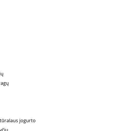
ių
ragų
atūralaus jogurto
yčių 