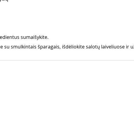
redientus sumaišykite.
 su smulkintais šparagais, išdėliokite salotų laiveliuose ir u