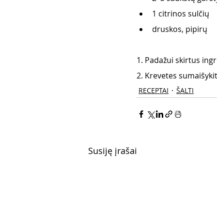
1 citrinos sulčių
druskos, pipirų
1. Padažui skirtus ing
2. Krevetes sumaišykite
RECEPTAI
ŠALTI
Susiję įrašai