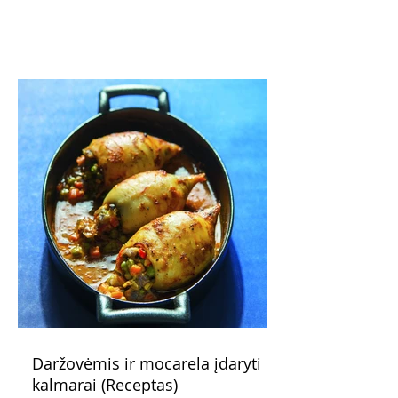
pažadus. Gaivus greipfrutų limonadas
subtiliai papildo saldžius vaisius, o ledų
kaušelis suteikia desertui ypatingo
švelnumo.
Daržovėmis ir mocarela įdaryti
kalmarai (Receptas)