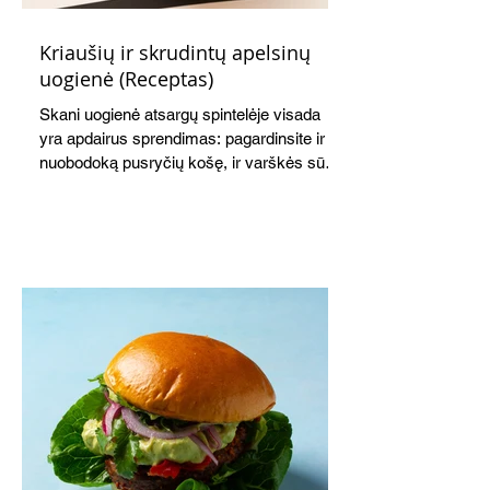
Kriaušių ir skrudintų apelsinų
uogienė (Receptas)
Skani uogienė atsargų spintelėje visada
yra apdairus sprendimas: pagardinsite ir
nuobodoką pusryčių košę, ir varškės sūrį,
o patiekę su mėgstamais sausainiais
pavaišinsite netikėtus svečius. Praktiškas
patarimas: laikykite uogienę nedideliuose
indeliuose.