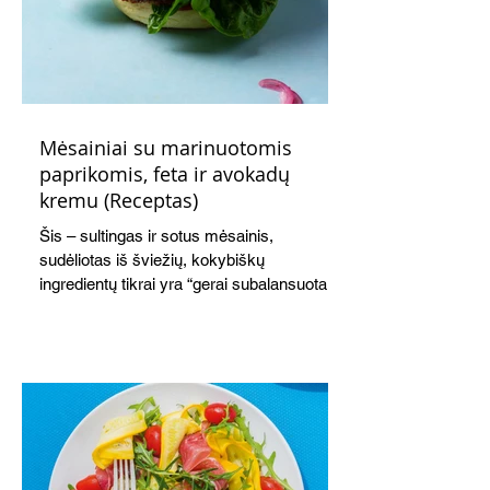
Mėsainiai su marinuotomis
paprikomis, feta ir avokadų
kremu (Receptas)
Šis – sultingas ir sotus mėsainis,
sudėliotas iš šviežių, kokybiškų
ingredientų tikrai yra “gerai subalansuotas
maistas”. Sotus, gardintas marinuotomis
paprikomis, trupinta feta ir švelniu avokadų
kremu labai tik pietums ar nevėlyvai
vakarienei, o ypač – visiems vasaros
susibėgimams ant pievelės prie namų.
Nepamirškite ir gėrimų. Prie šio mėsainio
skaniai dera gaivus aviečių ir apelsinų
kokteilis.