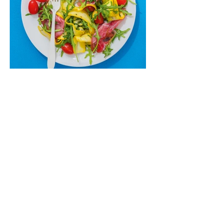
Cukinijų ir vyšninių pomidorų
salotos (Receptas)
Labai vasariškos, gaivios, subalansuotos.
Rinkitės jaunas, nedideles cukinijas. Jei
norėtųsi sotesnio patiekalo, įdėkite buratos
ar mocarelos, pabarstykite skrudintomis
kedrinėmis pinijomis, patiekite su pilno
grūdo duona arba virtu perliniu kuskusu.