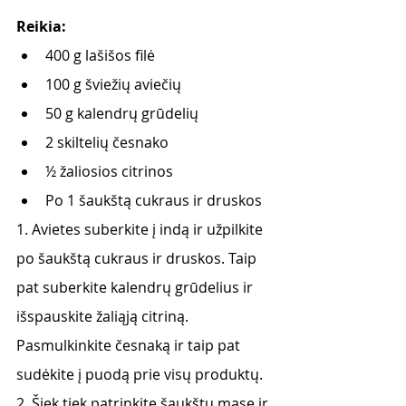
Reikia:
400 g lašišos filė
100 g šviežių aviečių
50 g kalendrų grūdelių
2 skiltelių česnako
½ žaliosios citrinos
Po 1 šaukštą cukraus ir druskos
1. Avietes suberkite į indą ir užpilkite 
po šaukštą cukraus ir druskos. Taip 
pat suberkite kalendrų grūdelius ir 
išspauskite žaliąją citriną. 
Pasmulkinkite česnaką ir taip pat 
sudėkite į puodą prie visų produktų.
2. Šiek tiek patrinkite šaukštu masę ir 