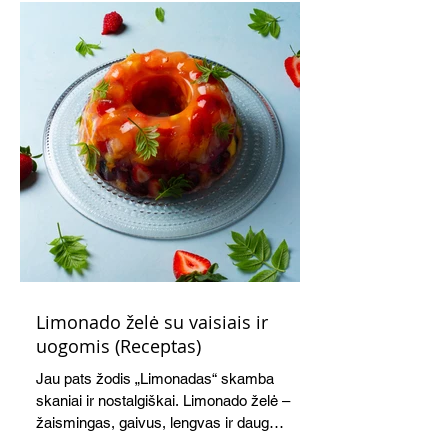
Limonado želė su vaisiais ir
uogomis (Receptas)
Jau pats žodis „Limonadas“ skamba
skaniai ir nostalgiškai. Limonado želė –
žaismingas, gaivus, lengvas ir daug
žadantis desertas, kuris tęsi visus savo