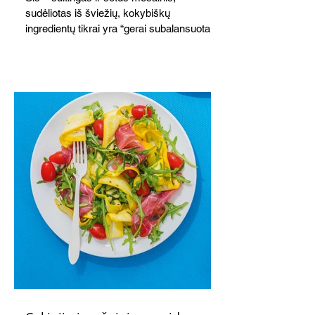
sudėliotas iš šviežių, kokybiškų
ingredientų tikrai yra “gerai subalansuotas
maistas”. Sotus, gardintas marinuotomis
paprikomis, trupinta feta ir švelniu avokadų
kremu labai tik pietums ar nevėlyvai
vakarienei, o ypač – visiems vasaros
susibėgimams ant pievelės prie namų.
Nepamirškite ir gėrimų. Prie šio mėsainio
skaniai dera gaivus aviečių ir apelsinų
kokteilis.