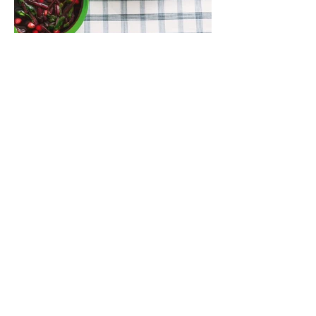
Lęšių ir špinatų sriuba (Receptas)
Kartais norisi aštriau, kartais – su dūmo
aromatu, o kartais – kažko švelnaus,
jaukaus ir neįmantriai skanaus. Tokia yra ši
greitai paruošiama, gomuriui maloni lęšių,
ryžių ir špinatų sriuba.