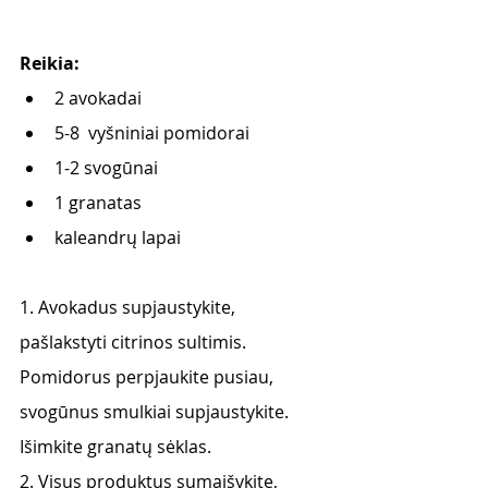
Reikia:
2 avokadai
5-8  vyšniniai pomidorai
1-2 svogūnai
1 granatas
kaleandrų lapai
1. Avokadus supjaustykite, 
pašlakstyti citrinos sultimis. 
Pomidorus perpjaukite pusiau, 
svogūnus smulkiai supjaustykite. 
Išimkite granatų sėklas.
2. Visus produktus sumaišykite, 