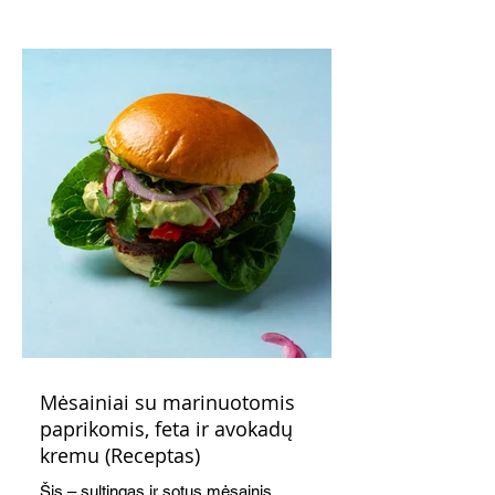
indeliuose.
Mėsainiai su marinuotomis
paprikomis, feta ir avokadų
kremu (Receptas)
Šis – sultingas ir sotus mėsainis,