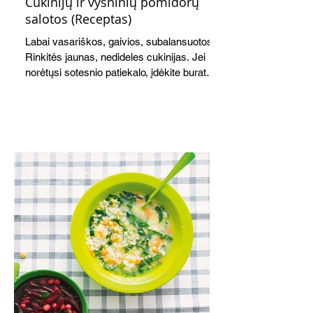
Cukinijų ir vyšninių pomidorų
salotos (Receptas)
Labai vasariškos, gaivios, subalansuotos.
Rinkitės jaunas, nedideles cukinijas. Jei
norėtųsi sotesnio patiekalo, įdėkite buratos
ar mocarelos, pabarstykite skrudintomis
kedrinėmis pinijomis, patiekite su pilno
grūdo duona arba virtu perliniu kuskusu.