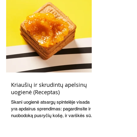
Kriaušių ir skrudintų apelsinų
uogienė (Receptas)
Skani uogienė atsargų spintelėje visada
yra apdairus sprendimas: pagardinsite ir
nuobodoką pusryčių košę, ir varškės sūrį,
o patiekę su mėgstamais sausainiais
pavaišinsite netikėtus svečius. Praktiškas
patarimas: laikykite uogienę nedideliuose