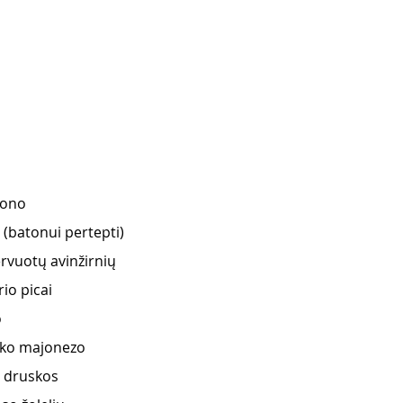
tono
 (batonui pertepti) 
rvuotų avinžirnių
io picai
o
ško majonezo
s druskos