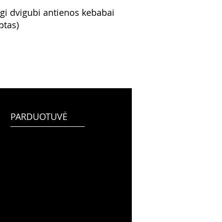
ngi dvigubi antienos kebabai
ptas)
PARDUOTUVĖ