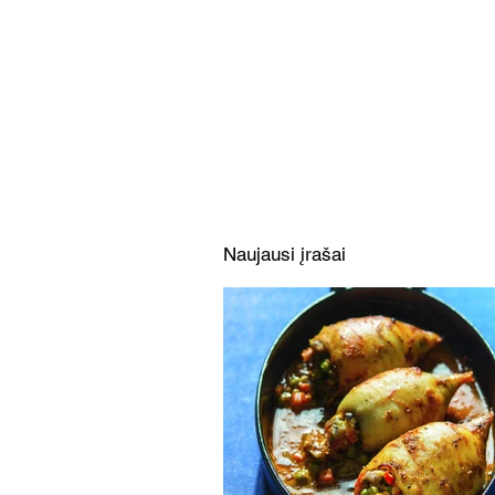
Daržovėmis ir mocarela
įdaryti kalmarai (Receptas)
Naujausi įrašai