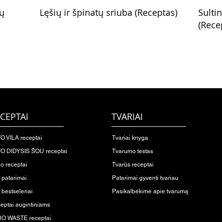
rų
Lęšių ir špinatų sriuba (Receptas)
Sulti
(Rece
CEPTAI
TVARIAI
O VILA receptai
Tvariai knyga
O DIDYSIS ŠOU receptai
Tvarumo testas
io receptai
Tvarūs receptai
o patarimai
Patarimai gyventi tvariau
 bestseleriai
Pasikalbėkime apie tvarumą
eptai augintiniams
O WASTE receptai