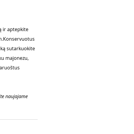
 ir aptepkite 
min.Konservuotus 
aką sutarkuokite 
šku majonezu, 
Paruoštus 
kite naujajame 