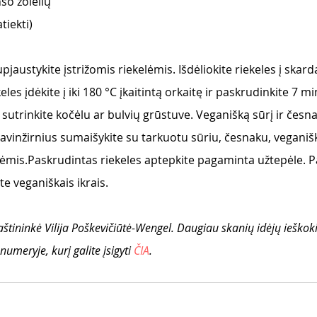
so žolelių
tiekti) 
austykite įstrižomis riekelėmis. Išdėliokite riekeles į skardą
eles įdėkite į iki 180 °C įkaitintą orkaitę ir paskrudinkite 7 
r sutrinkite kočėlu ar bulvių grūstuve. Veganišką sūrį ir česn
 avinžirnius sumaišykite su tarkuotu sūriu, česnaku, vegani
elėmis.Paskrudintas riekeles aptepkite pagaminta užtepėle. 
e veganiškais ikrais.
aštininkė Vilija Poškevičiūtė-Wengel. Daugiau skanių idėjų ieško
umeryje, kurį galite įsigyti 
ČIA
.