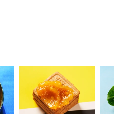
Kriaušių ir skrudintų
Mėsa
apelsinų uogienė (Receptas)
papr
krem