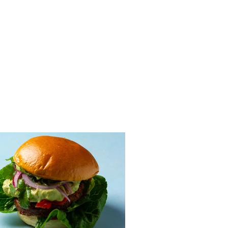
iniai su marinuotomis
ikomis, feta ir avokadų
u (Receptas)