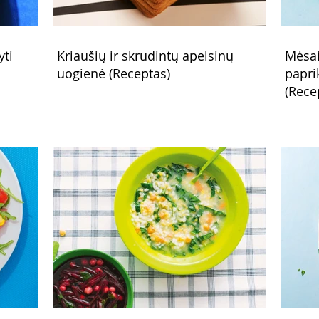
yti
Kriaušių ir skrudintų apelsinų
Mėsai
uogienė (Receptas)
papri
(Rece