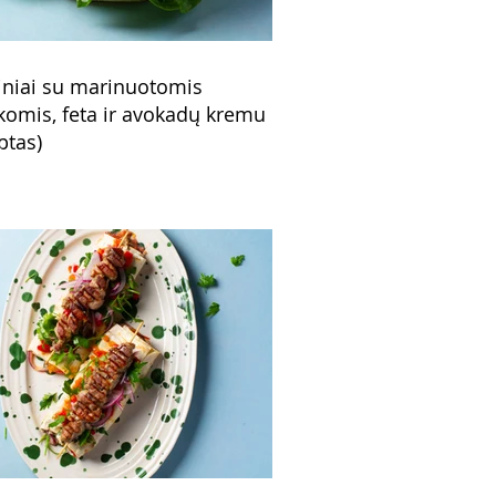
niai su marinuotomis
komis, feta ir avokadų kremu
ptas)