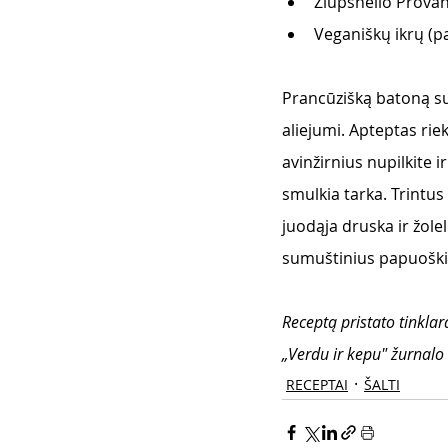
Žiupsnelio Provan
Veganiškų ikrų (pa
Prancūzišką batoną supj
aliejumi. Apteptas riek
avinžirnius nupilkite i
smulkia tarka. Trintus
juodąja druska ir žol
sumuštinius papuoškit
Receptą pristato tinklar
„Verdu ir kepu" žurnalo n
RECEPTAI
ŠALTI