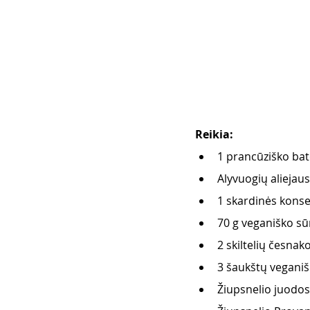
Reikia:
1 prancūziško ba
Alyvuogių aliejaus
1 skardinės konse
70 g veganiško sūr
2 skiltelių česnak
3 šaukštų vegani
Žiupsnelio juodo