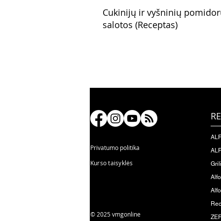
Cukinijų ir vyšninių pomido
salotos (Receptas)
RE
ALF
Privatumo politika
ALF
Kurso taisyklės
Gril
Alf
Alfo
Rec
© 2025 vmgonline
ZER