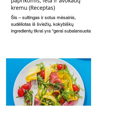
paprikomis, feta ir avokadų
kremu (Receptas)
Šis – sultingas ir sotus mėsainis,
sudėliotas iš šviežių, kokybiškų
ingredientų tikrai yra “gerai subalansuotas
maistas”. Sotus, gardintas marinuotomis
paprikomis, trupinta feta ir švelniu avokadų
kremu labai tik pietums ar nevėlyvai
vakarienei, o ypač – visiems vasaros
susibėgimams ant pievelės prie namų.
Nepamirškite ir gėrimų. Prie šio mėsainio
skaniai dera gaivus aviečių ir apelsinų
kokteilis.