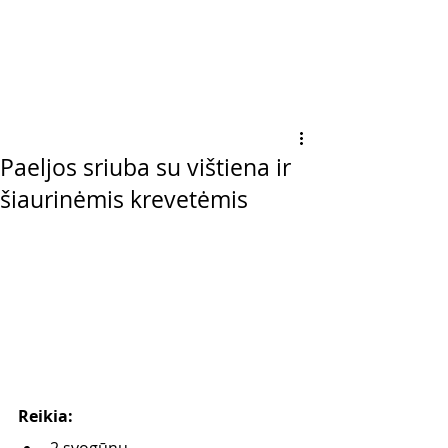
Paeljos sriuba su vištiena ir
šiaurinėmis krevetėmis
Reikia:
2 svogūnų