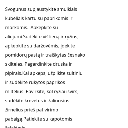
Svogūnus supjaustykite smulkiais 
kubeliais kartu su paprikomis ir 
morkomis.  Apkepkite su 
aliejumi.Sudėkite vištieną ir ryžius, 
apkepkite su daržovėmis, įdėkite 
pomidorų pastą ir traiškytas česnako 
skilteles. Pagardinkite druska ir 
pipirais.Kai apkeps, užpilkite sultiniu 
ir sudėkite rūkytos paprikos 
miltelius. Pavirkite, kol ryžiai išvirs, 
sudėkite krevetes ir žaliuosius 
žirnelius prieš pat virimo 
pabaigą.Patiekite su kapotomis 
žolelėmis.