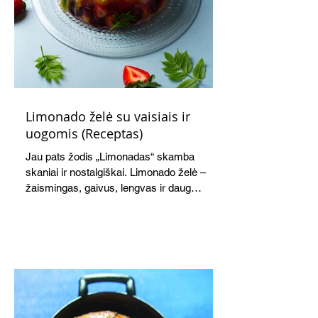
Limonado želė su vaisiais ir
uogomis (Receptas)
Jau pats žodis „Limonadas“ skamba
skaniai ir nostalgiškai. Limonado želė –
žaismingas, gaivus, lengvas ir daug
žadantis desertas, kuris tęsi visus savo
pažadus. Gaivus greipfrutų limonadas
subtiliai papildo saldžius vaisius, o ledų
kaušelis suteikia desertui ypatingo
švelnumo.