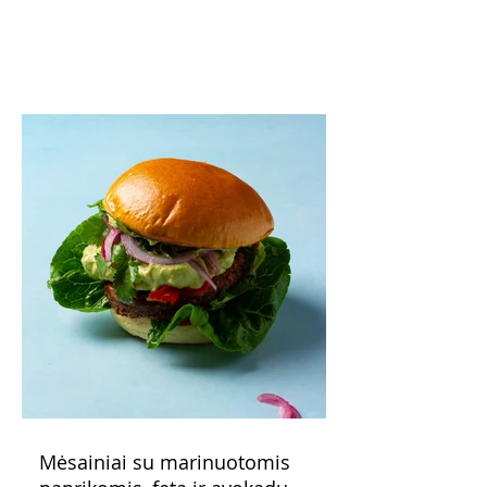
o patiekę su mėgstamais sausainiais
pavaišinsite netikėtus svečius. Praktiškas
patarimas: laikykite uogienę nedideliuose
indeliuose.
Mėsainiai su marinuotomis