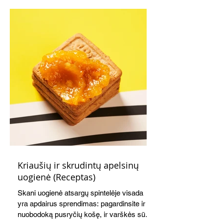
Kriaušių ir skrudintų apelsinų
uogienė (Receptas)
Skani uogienė atsargų spintelėje visada
yra apdairus sprendimas: pagardinsite ir
nuobodoką pusryčių košę, ir varškės sūrį,