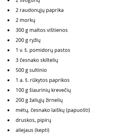
2 raudonųjų paprika
2 morkų
300 g maltos vištienos
200 g ryžių 
1 v. š. pomidorų pastos 
3 česnako skiltelių
500 g sultinio
1 a. š. rūkytos paprikos
100 g šiaurinių krevečių
200 g žaliųjų žirnelių
mėtų, česnako laiškų (papuošti)
druskos, pipirų 
aliejaus (kepti) 