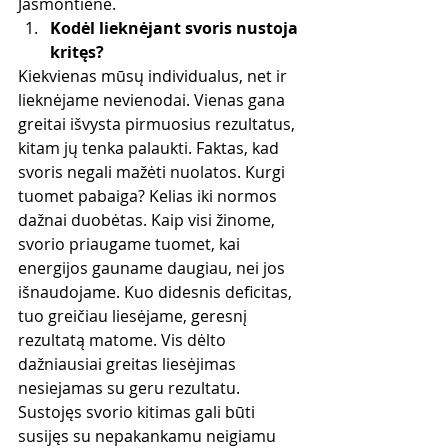
Jasmontiene.
Kodėl lieknėjant svoris nustoja 
kritęs?
Kiekvienas mūsų individualus, net ir 
lieknėjame nevienodai. Vienas gana 
greitai išvysta pirmuosius rezultatus, 
kitam jų tenka palaukti. Faktas, kad 
svoris negali mažėti nuolatos. Kurgi 
tuomet pabaiga? Kelias iki normos 
dažnai duobėtas. Kaip visi žinome, 
svorio priaugame tuomet, kai 
energijos gauname daugiau, nei jos 
išnaudojame. Kuo didesnis deficitas, 
tuo greičiau liesėjame, geresnį 
rezultatą matome. Vis dėlto 
dažniausiai greitas liesėjimas 
nesiejamas su geru rezultatu. 
Sustojęs svorio kitimas gali būti 
susijęs su nepakankamu neigiamu 