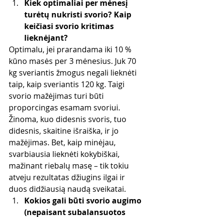
Kiek optimaliai per mėnesį 
turėtų nukristi svorio? Kaip 
keičiasi svorio kritimas 
lieknėjant?
Optimalu, jei prarandama iki 10 % 
kūno masės per 3 mėnesius. Juk 70 
kg sveriantis žmogus negali lieknėti 
taip, kaip sveriantis 120 kg. Taigi 
svorio mažėjimas turi būti 
proporcingas esamam svoriui. 
Žinoma, kuo didesnis svoris, tuo 
didesnis, skaitine išraiška, ir jo 
mažėjimas. Bet, kaip minėjau, 
svarbiausia lieknėti kokybiškai, 
mažinant riebalų masę – tik tokiu 
atveju rezultatas džiugins ilgai ir 
duos didžiausią naudą sveikatai.
Kokios gali būti svorio augimo 
(nepaisant subalansuotos 