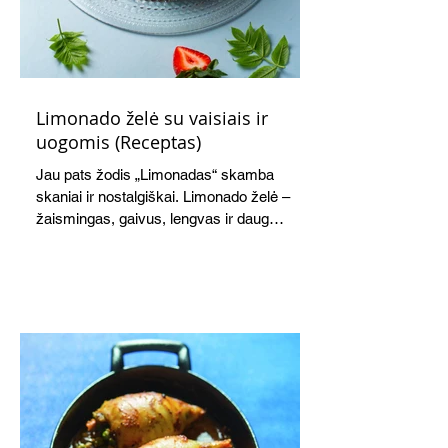
Limonado želė su vaisiais ir
uogomis (Receptas)
Jau pats žodis „Limonadas“ skamba
skaniai ir nostalgiškai. Limonado želė –
žaismingas, gaivus, lengvas ir daug
žadantis desertas, kuris tęsi visus savo
pažadus. Gaivus greipfrutų limonadas
subtiliai papildo saldžius vaisius, o ledų
kaušelis suteikia desertui ypatingo
švelnumo.