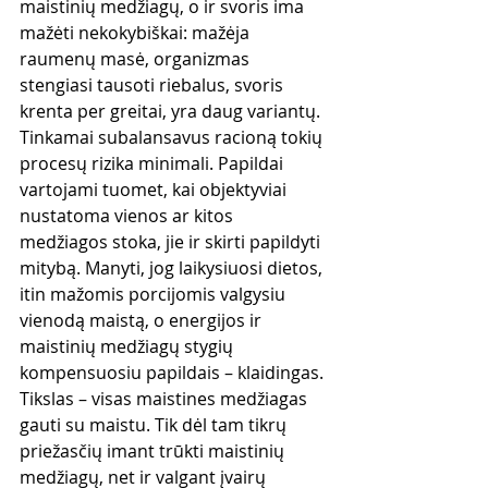
maistinių medžiagų, o ir svoris ima 
mažėti nekokybiškai: mažėja 
raumenų masė, organizmas 
stengiasi tausoti riebalus, svoris 
krenta per greitai, yra daug variantų. 
Tinkamai subalansavus racioną tokių 
procesų rizika minimali. Papildai 
vartojami tuomet, kai objektyviai 
nustatoma vienos ar kitos 
medžiagos stoka, jie ir skirti papildyti 
mitybą. Manyti, jog laikysiuosi dietos, 
itin mažomis porcijomis valgysiu 
vienodą maistą, o energijos ir 
maistinių medžiagų stygių 
kompensuosiu papildais – klaidingas. 
Tikslas – visas maistines medžiagas 
gauti su maistu. Tik dėl tam tikrų 
priežasčių imant trūkti maistinių 
medžiagų, net ir valgant įvairų 