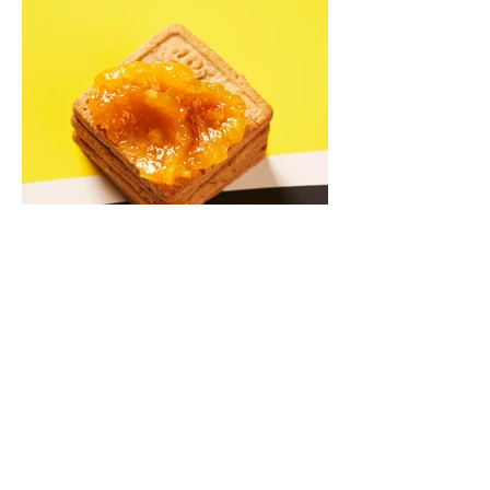
Kriaušių ir skrudintų apelsinų
uogienė (Receptas)
Skani uogienė atsargų spintelėje visada
yra apdairus sprendimas: pagardinsite ir
nuobodoką pusryčių košę, ir varškės sūrį,
o patiekę su mėgstamais sausainiais
pavaišinsite netikėtus svečius. Praktiškas