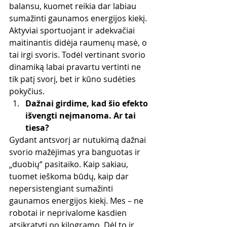
balansu, kuomet reikia dar labiau 
sumažinti gaunamos energijos kiekį. 
Aktyviai sportuojant ir adekvačiai 
maitinantis didėja raumenų masė, o 
tai irgi svoris. Todėl vertinant svorio 
dinamiką labai pravartu vertinti ne 
tik patį svorį, bet ir kūno sudėties 
pokyčius.
Dažnai girdime, kad šio efekto 
išvengti neįmanoma. Ar tai 
tiesa?
Gydant antsvorį ar nutukimą dažnai 
svorio mažėjimas yra banguotas ir 
„duobių“ pasitaiko. Kaip sakiau, 
tuomet ieškoma būdų, kaip dar 
nepersistengiant sumažinti 
gaunamos energijos kiekį. Mes – ne 
robotai ir neprivalome kasdien 
atsikratyti po kilogramo. Dėl to ir 