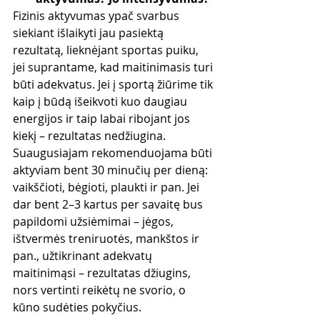
Fizinis aktyvumas ypač svarbus 
siekiant išlaikyti jau pasiektą 
rezultatą, lieknėjant sportas puiku, 
jei suprantame, kad maitinimasis turi 
būti adekvatus. Jei į sportą žiūrime tik 
kaip į būdą išeikvoti kuo daugiau 
energijos ir taip labai ribojant jos 
kiekį – rezultatas nedžiugina. 
Suaugusiajam rekomenduojama būti 
aktyviam bent 30 minučių per dieną: 
vaikščioti, bėgioti, plaukti ir pan. Jei 
dar bent 2–3 kartus per savaitę bus 
papildomi užsiėmimai – jėgos, 
ištvermės treniruotės, mankštos ir 
pan., užtikrinant adekvatų 
maitinimąsi – rezultatas džiugins, 
nors vertinti reikėtų ne svorio, o 
kūno sudėties pokyčius.