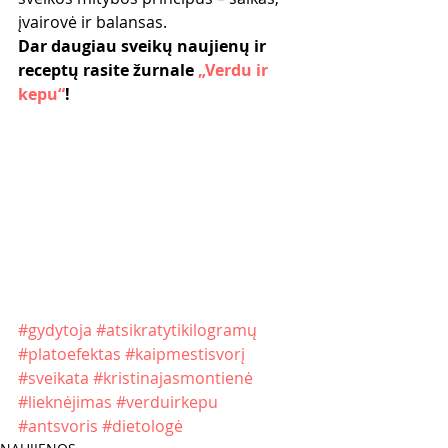
įvairovė ir balansas.
Dar daugiau sveikų naujienų ir 
receptų rasite žurnale 
„Verdu ir 
kepu“
!
#gydytoja
#atsikratytikilogramų
#platoefektas
#kaipmestisvorį
#sveikata
#kristinajasmontienė
#lieknėjimas
#verduirkepu
#antsvoris
#dietologė