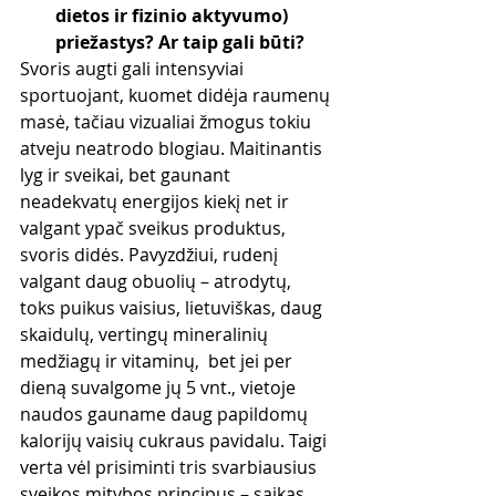
dietos ir fizinio aktyvumo) 
priežastys? Ar taip gali būti?
Svoris augti gali intensyviai 
sportuojant, kuomet didėja raumenų 
masė, tačiau vizualiai žmogus tokiu 
atveju neatrodo blogiau. Maitinantis 
lyg ir sveikai, bet gaunant 
neadekvatų energijos kiekį net ir 
valgant ypač sveikus produktus, 
svoris didės. Pavyzdžiui, rudenį 
valgant daug obuolių – atrodytų, 
toks puikus vaisius, lietuviškas, daug 
skaidulų, vertingų mineralinių 
medžiagų ir vitaminų,  bet jei per 
dieną suvalgome jų 5 vnt., vietoje 
naudos gauname daug papildomų 
kalorijų vaisių cukraus pavidalu. Taigi 
verta vėl prisiminti tris svarbiausius 
sveikos mitybos principus – saikas, 