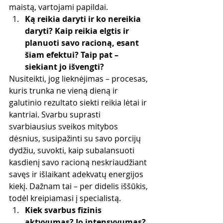
maistą, vartojami papildai.
Ką reikia daryti ir ko nereikia 
daryti? Kaip reikia elgtis ir 
planuoti savo racioną, esant 
šiam efektui? Taip pat – 
siekiant jo išvengti?
Nusiteikti, jog lieknėjimas – procesas, 
kuris trunka ne vieną dieną ir 
galutinio rezultato siekti reikia lėtai ir 
kantriai. Svarbu suprasti 
svarbiausius sveikos mitybos 
dėsnius, susipažinti su savo porcijų 
dydžiu, suvokti, kaip subalansuoti 
kasdienį savo racioną neskriaudžiant 
savęs ir išlaikant adekvatų energijos 
kiekį. Dažnam tai – per didelis iššūkis, 
todėl kreipiamasi į specialistą.
Kiek svarbus fizinis 
aktyvumas? Jo intensyvumas?