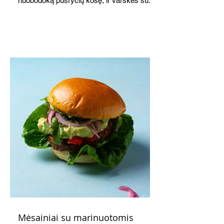
nuobodoką pusryčių košę, ir varškės sūrį,
o patiekę su mėgstamais sausainiais
pavaišinsite netikėtus svečius. Praktiškas
patarimas: laikykite uogienę nedideliuose
indeliuose.
Mėsainiai su marinuotomis