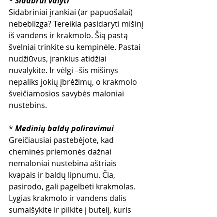
* Sidabrui valyti
Sidabriniai įrankiai (ar papuošalai) 
nebeblizga? Tereikia pasidaryti mišinį 
iš vandens ir krakmolo. Šią pastą 
švelniai trinkite su kempinėle. Pastai 
nudžiūvus, įrankius atidžiai 
nuvalykite. Ir vėlgi 
–šis mišinys 
nepaliks jokių įbrėžimų, o krakmolo 
šveičiamosios savybės maloniai 
nustebins.
* 
Medinių baldų poliravimui 
Greičiausiai pastebėjote, kad 
cheminės priemonės dažnai 
nemaloniai nustebina aštriais 
kvapais ir baldų lipnumu. Čia, 
pasirodo, gali pagelbėti krakmolas. 
Lygias krakmolo ir vandens dalis 
sumaišykite ir pilkite į butelį, kuris 