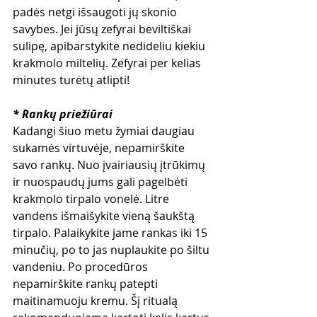
padės netgi išsaugoti jų skonio 
savybes. Jei jūsų zefyrai beviltiškai 
sulipę, apibarstykite nedideliu kiekiu 
krakmolo miltelių. Zefyrai per kelias 
minutes turėtų atlipti!
* Rankų priežiūrai
Kadangi šiuo metu žymiai daugiau 
sukamės virtuvėje, nepamirškite 
savo rankų. Nuo įvairiausių įtrūkimų 
ir nuospaudų jums gali pagelbėti 
krakmolo tirpalo vonelė. Litre 
vandens išmaišykite vieną šaukštą 
tirpalo. Palaikykite jame rankas iki 15 
minučių, po to jas nuplaukite po šiltu 
vandeniu. Po procedūros 
nepamirškite rankų patepti 
maitinamuoju kremu. Šį ritualą 