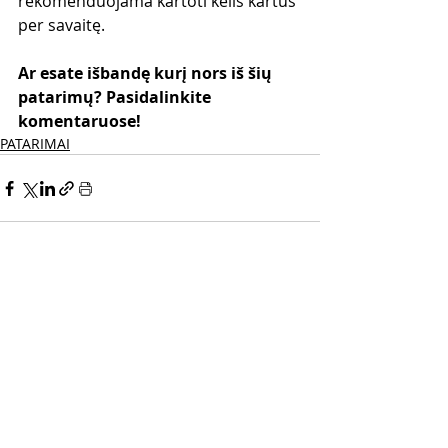
rekomenduojama kartoti kelis kartus 
per savaitę.
Ar esate išbandę kurį nors iš šių 
patarimų? Pasidalinkite 
komentaruose!
PATARIMAI