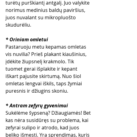
turėtų purškiantį antgalį. Juo valykite 
norimus medinius baldų paviršius, 
juos nuvalant su mikropluošto 
skudurėliu.
* Oriniam omletui
Pastaruoju metu kepamas omletas 
vis nuvilia? Prieš plakant kiaušinius, 
įdėkite žiupsnelį krakmolo. Tik 
tuomet gerai išplakite ir kepant 
iškart pajusite skirtumą. Nuo šiol 
omletas lengvai iškils, taps žymiai 
puresnis ir džiugins skoniu.
* Antram zefyrų gyvenimui 
Sukėlėme šypseną? Džiaugiamės! Bet 
kas nėra susidūręs su problema, kai 
zefyrai sulipo ir atrodo, kad juos 
beliko išmesti. Yra sprendimas, kuris 