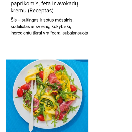
paprikomis, feta ir avokadų
kremu (Receptas)
Šis – sultingas ir sotus mėsainis,
sudėliotas iš šviežių, kokybiškų
ingredientų tikrai yra “gerai subalansuotas
maistas”. Sotus, gardintas marinuotomis
paprikomis, trupinta feta ir švelniu avokadų
kremu labai tik pietums ar nevėlyvai
vakarienei, o ypač – visiems vasaros
susibėgimams ant pievelės prie namų.
Nepamirškite ir gėrimų. Prie šio mėsainio
skaniai dera gaivus aviečių ir apelsinų
kokteilis.