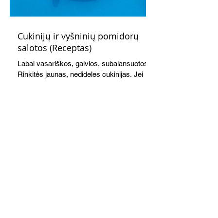
Cukinijų ir vyšninių pomidorų
salotos (Receptas)
Labai vasariškos, gaivios, subalansuotos.
Rinkitės jaunas, nedideles cukinijas. Jei
norėtųsi sotesnio patiekalo, įdėkite buratos
ar mocarelos, pabarstykite skrudintomis
kedrinėmis pinijomis, patiekite su pilno
grūdo duona arba virtu perliniu kuskusu.