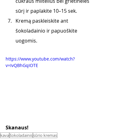
cukraus miltelius bei grietinėlės 
sūrį ir paplakite 10–15 sek. 
Kremą paskleiskite ant 
šokoladainio ir papuoškite 
uogomis.
https://www.youtube.com/watch?
v=IvQBhGqIOTE
Skanaus! 
kava
šokoladainis
sūrio kremas