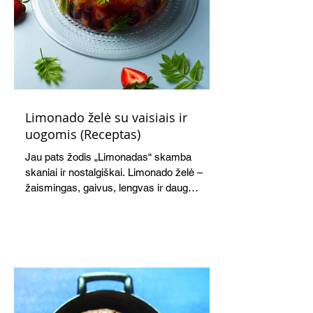
Limonado želė su vaisiais ir
uogomis (Receptas)
Jau pats žodis „Limonadas“ skamba
skaniai ir nostalgiškai. Limonado želė –
žaismingas, gaivus, lengvas ir daug
žadantis desertas, kuris tęsi visus savo
pažadus. Gaivus greipfrutų limonadas
subtiliai papildo saldžius vaisius, o ledų
kaušelis suteikia desertui ypatingo
švelnumo.