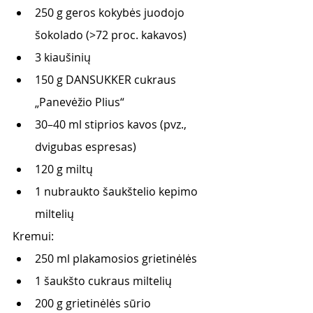
250 g geros kokybės juodojo 
šokolado (>72 proc. kakavos)
3 kiaušinių
150 g DANSUKKER cukraus 
„Panevėžio Plius“
30–40 ml stiprios kavos (pvz., 
dvigubas espresas)
120 g miltų
1 nubraukto šaukštelio kepimo 
miltelių
Kremui:
250 ml plakamosios grietinėlės
1 šaukšto cukraus miltelių
200 g grietinėlės sūrio