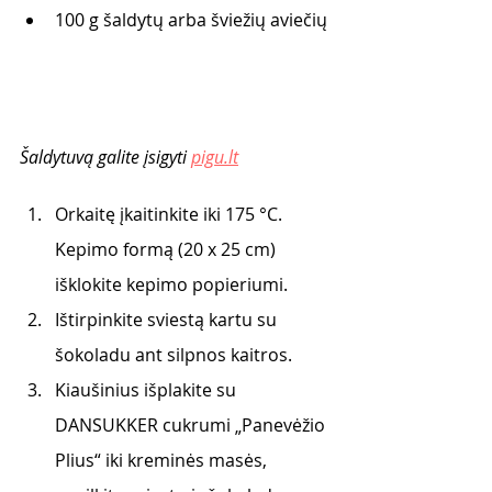
100 g šaldytų arba šviežių aviečių
Šaldytuvą galite įsigyti 
pigu.lt
Orkaitę įkaitinkite iki 175 °C. 
Kepimo formą (20 x 25 cm) 
išklokite kepimo popieriumi. 
Ištirpinkite sviestą kartu su 
šokoladu ant silpnos kaitros. 
Kiaušinius išplakite su 
DANSUKKER cukrumi „Panevėžio 
Plius“ iki kreminės masės, 