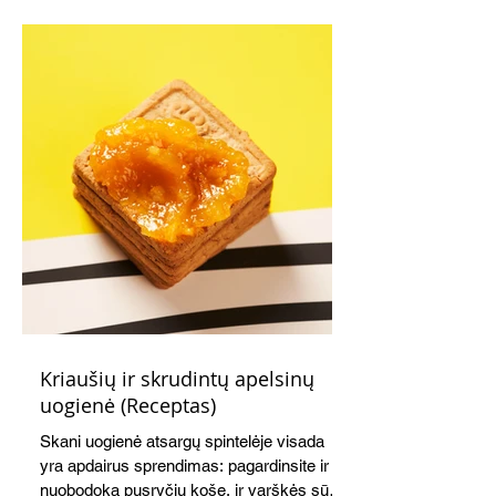
Kriaušių ir skrudintų apelsinų
uogienė (Receptas)
Skani uogienė atsargų spintelėje visada
yra apdairus sprendimas: pagardinsite ir
nuobodoką pusryčių košę, ir varškės sūrį,