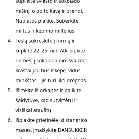
supilkite sviesto ir šokolado 
mišinį, o po to kavą ir brendį. 
Nuolatos plakite. Suberkite 
miltus ir kepimo miltelius. 
Tešlą sukrėskite į formą ir 
kepkite 22–25 min. Atkreipkite 
dėmesį į šokoladainio išvaizdą: 
kraštai jau bus iškepę, vidus 
minkštas – jis turi likti drėgnas. 
Išimkite iš orkaitės ir palikite 
šaldytuve, kad sutvirtėtų ir 
visiškai atauštų
Išplakite grietinėlę iki stangrios 
masės, įmaišykite DANSUKKER 