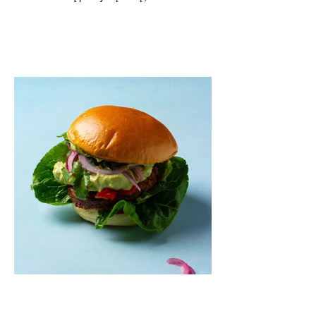
o patiekę su mėgstamais sausainiais
pavaišinsite netikėtus svečius. Praktiškas
patarimas: laikykite uogienę nedideliuose
indeliuose.
Mėsainiai su marinuotomis