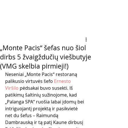
„Monte Pacis“ šefas nuo šiol
dirbs 5 žvaigždučių viešbutyje
(VMG skelbia pirmieji!)
Neseniai „Monte Pacis“ restoraną 
palikusio virtuvės šefo 
Ernesto 
Viršilo
 pėdsakai buvo susekti. Iš 
patikimų šaltinių sužinojome, kad 
„Palanga SPA“ ruošia labai įdomų bei 
intriguojantį projektą ir pasikvietė 
net du šefus – Raimundą 
Dambrauską ir tą patį Kaune dirbusį 