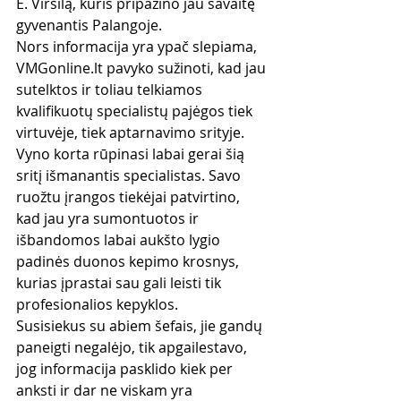
E. Viršilą, kuris pripažino jau savaitę 
gyvenantis Palangoje.
Nors informacija yra ypač slepiama, 
VMGonline.lt pavyko sužinoti, kad jau 
sutelktos ir toliau telkiamos 
kvalifikuotų specialistų pajėgos tiek 
virtuvėje, tiek aptarnavimo srityje. 
Vyno korta rūpinasi labai gerai šią 
sritį išmanantis specialistas. Savo 
ruožtu įrangos tiekėjai patvirtino, 
kad jau yra sumontuotos ir 
išbandomos labai aukšto lygio 
padinės duonos kepimo krosnys, 
kurias įprastai sau gali leisti tik 
profesionalios kepyklos.
Susisiekus su abiem šefais, jie gandų 
paneigti negalėjo, tik apgailestavo, 
jog informacija pasklido kiek per 
anksti ir dar ne viskam yra 