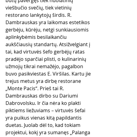
būtų pavergęs tiek nuolatinių 
viešbučio svečių, tiek vietinių 
restorano lankytojų širdis. R. 
Dambrauskas yra laikomas estetikos 
gerbėju, kūrėju, netgi sunkiausiomis 
aplinkybėmis besilaikančiu 
aukščiausių standartų. Atsižvelgiant į 
tai, kad virtuvės šefo gerbėjų ratas 
pradėjo sparčiai plisti, o kulinarinių 
užmojų tikrai nemažėjo, pagalbon 
buvo pasikviestas E. Viršilas. Kartu jie 
trejus metus yra dirbę restorane 
„Monte Pacis“. Prieš tai R. 
Dambrauskas dirbo su Dariumi 
Dabrovolsku. Ir čia nėra ko plakti 
piktiems liežuviams – virtuvės šefai 
yra puikus vienas kitą papildantis 
duetas. Juolab dėl to, kad tokiam 
projektui, kokį yra sumanęs „Palanga 