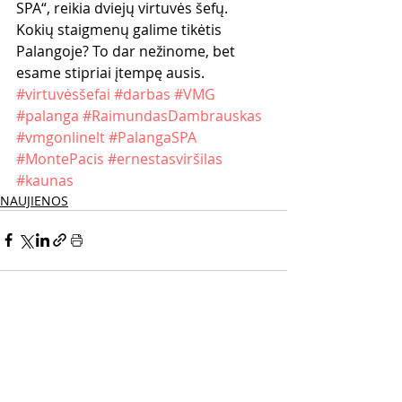
SPA“, reikia dviejų virtuvės šefų.
Kokių staigmenų galime tikėtis 
Palangoje? To dar nežinome, bet 
esame stipriai įtempę ausis.
#virtuvėsšefai
#darbas
#VMG
#palanga
#RaimundasDambrauskas
#vmgonlinelt
#PalangaSPA
#MontePacis
#ernestasviršilas
#kaunas
NAUJIENOS