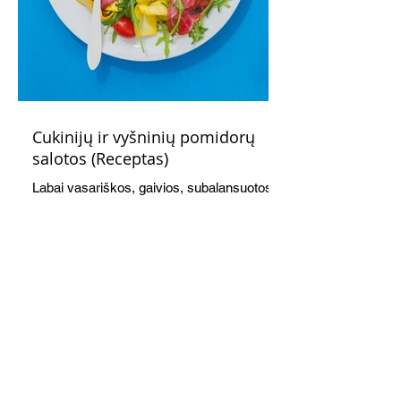
Cukinijų ir vyšninių pomidorų
salotos (Receptas)
Labai vasariškos, gaivios, subalansuotos.
Rinkitės jaunas, nedideles cukinijas. Jei
norėtųsi sotesnio patiekalo, įdėkite buratos
ar mocarelos, pabarstykite skrudintomis
kedrinėmis pinijomis, patiekite su pilno
grūdo duona arba virtu perliniu kuskusu.