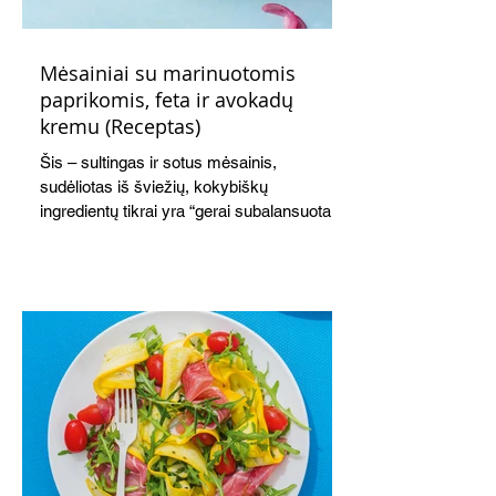
Mėsainiai su marinuotomis
paprikomis, feta ir avokadų
kremu (Receptas)
Šis – sultingas ir sotus mėsainis,
sudėliotas iš šviežių, kokybiškų
ingredientų tikrai yra “gerai subalansuotas
maistas”. Sotus, gardintas marinuotomis
paprikomis, trupinta feta ir švelniu avokadų
kremu labai tik pietums ar nevėlyvai
vakarienei, o ypač – visiems vasaros
susibėgimams ant pievelės prie namų.
Nepamirškite ir gėrimų. Prie šio mėsainio
skaniai dera gaivus aviečių ir apelsinų
kokteilis.