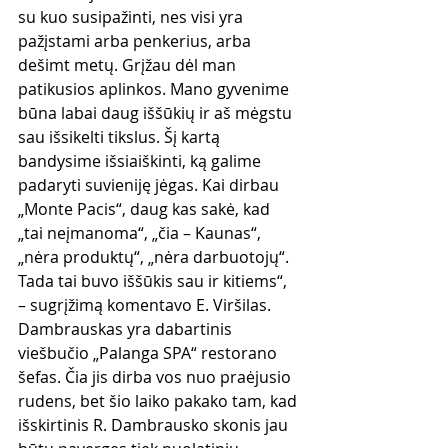
su kuo susipažinti, nes visi yra 
pažįstami arba penkerius, arba 
dešimt metų. Grįžau dėl man 
patikusios aplinkos. Mano gyvenime 
būna labai daug iššūkių ir aš mėgstu 
sau išsikelti tikslus. Šį kartą 
bandysime išsiaiškinti, ką galime 
padaryti suvieniję jėgas. Kai dirbau 
„Monte Pacis“, daug kas sakė, kad 
„tai neįmanoma“, „čia – Kaunas“, 
„nėra produktų“, „nėra darbuotojų“. 
Tada tai buvo iššūkis sau ir kitiems“, 
– sugrįžimą komentavo E. Viršilas.
Dambrauskas yra dabartinis 
viešbučio „Palanga SPA“ restorano 
šefas. Čia jis dirba vos nuo praėjusio 
rudens, bet šio laiko pakako tam, kad 
išskirtinis R. Dambrausko skonis jau 