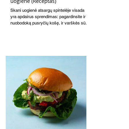
uogienė (Receptas)
Skani uogienė atsargų spintelėje visada
yra apdairus sprendimas: pagardinsite ir
nuobodoką pusryčių košę, ir varškės sūrį,
o patiekę su mėgstamais sausainiais
pavaišinsite netikėtus svečius. Praktiškas
patarimas: laikykite uogienę nedideliuose
indeliuose.