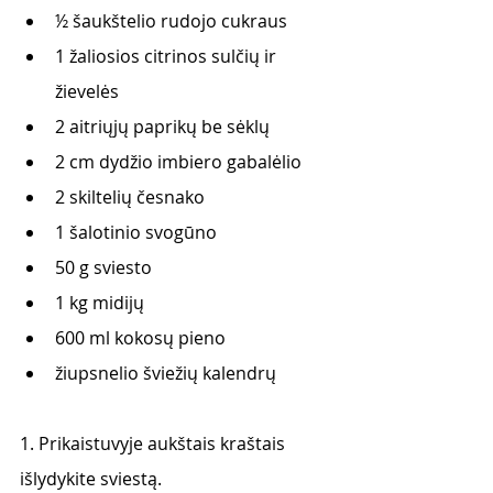
½ šaukštelio rudojo cukraus
1 žaliosios citrinos sulčių ir 
žievelės
2 aitriųjų paprikų be sėklų
2 cm dydžio imbiero gabalėlio
2 skiltelių česnako
1 šalotinio svogūno
50 g sviesto
1 kg midijų       
600 ml kokosų pieno
žiupsnelio šviežių kalendrų
1. Prikaistuvyje aukštais kraštais 
išlydykite sviestą.