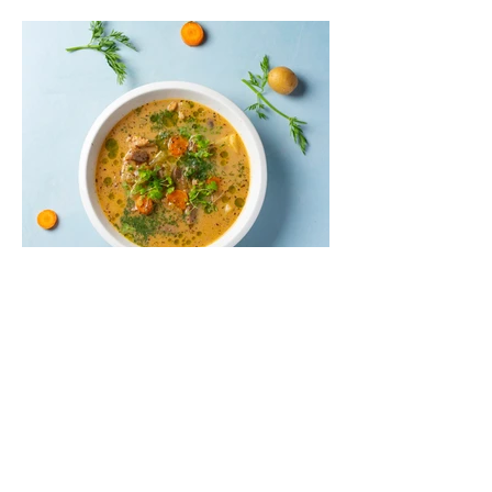
marinuotos paprikos ir aromatingi
prieskoniai sukuria sodrų, harmoningą
skonį, kurį dar labiau išryškina lengvai
apskrudęs lavašas.
Miso sriuba su triušiena ir
grybais (Receptas)
Miso sriuba – tradicinė japonų sriuba,
kurios pagrindinis ingredientas yra miso
pasta – fermentuota sojų pupelių pasta. Jai