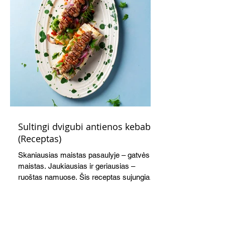
Sultingi dvigubi antienos kebabai
(Receptas)
Skaniausias maistas pasaulyje – gatvės
maistas. Jaukiausias ir geriausias –
ruoštas namuose. Šis receptas sujungia
viską į vieną sukurdamas visišką komforto
patiekalą. Antiena kebabuose – netikėtas,
tačiau tikrai pasiteisinęs sprendimas.
Sultinga mėsa, švelnus tepamas sūris,