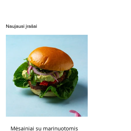
Cukinijų ir vyšninių
Lęšių ir špinatų
pomidorų salotos
(Receptas)
(Receptas)
Naujausi įrašai
Mėsainiai su marinuotomis