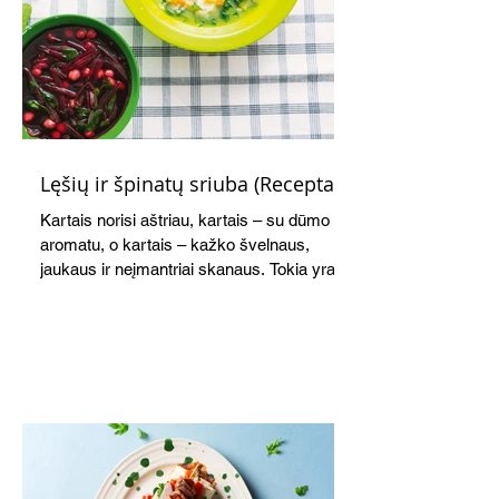
Lęšių ir špinatų sriuba (Receptas)
Kartais norisi aštriau, kartais – su dūmo
aromatu, o kartais – kažko švelnaus,
jaukaus ir neįmantriai skanaus. Tokia yra ši
greitai paruošiama, gomuriui maloni lęšių,
ryžių ir špinatų sriuba.