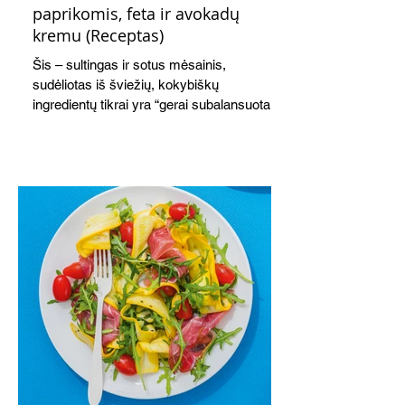
paprikomis, feta ir avokadų
kremu (Receptas)
Šis – sultingas ir sotus mėsainis,
sudėliotas iš šviežių, kokybiškų
ingredientų tikrai yra “gerai subalansuotas
maistas”. Sotus, gardintas marinuotomis
paprikomis, trupinta feta ir švelniu avokadų
kremu labai tik pietums ar nevėlyvai
vakarienei, o ypač – visiems vasaros
susibėgimams ant pievelės prie namų.
Nepamirškite ir gėrimų. Prie šio mėsainio
skaniai dera gaivus aviečių ir apelsinų
kokteilis.