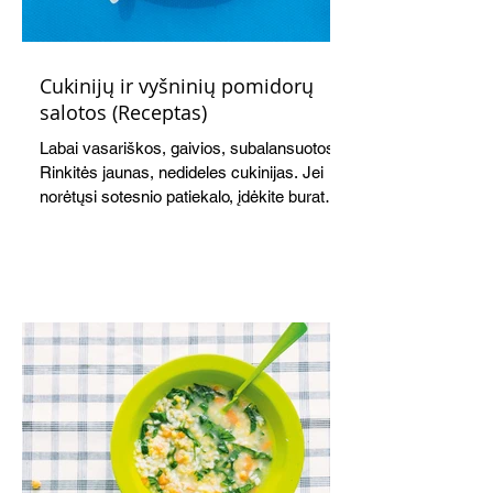
Cukinijų ir vyšninių pomidorų
salotos (Receptas)
Labai vasariškos, gaivios, subalansuotos.
Rinkitės jaunas, nedideles cukinijas. Jei
norėtųsi sotesnio patiekalo, įdėkite buratos
ar mocarelos, pabarstykite skrudintomis
kedrinėmis pinijomis, patiekite su pilno
grūdo duona arba virtu perliniu kuskusu.