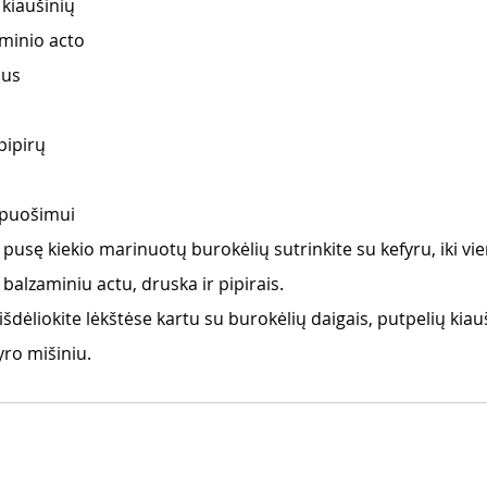
 kiaušinių
aminio acto
aus
pipirų
apuošimui
pusę kiekio marinuotų burokėlių sutrinkite su kefyru, iki vi
balzaminiu actu, druska ir pipirais.
išdėliokite lėkštėse kartu su burokėlių daigais, putpelių kiau
fyro mišiniu.