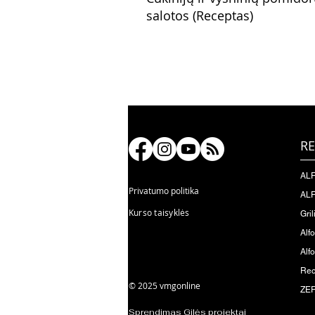
salotos (Receptas)
RE
ALF
Privatumo politika
ALF
Kurso taisyklės
Gril
Alf
Alfo
Rec
© 2025 vmgonline
ZER
Sprendimas Gilės projektai