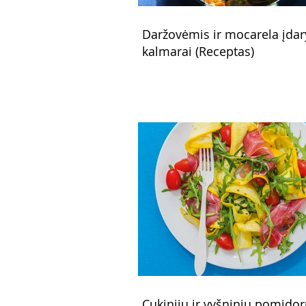
Daržovėmis ir mocarela įdar
kalmarai (Receptas)
Cukinijų ir vyšninių pomido