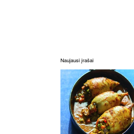
Daržovėmis ir mocarela
įdaryti kalmarai (Receptas)
Naujausi įrašai