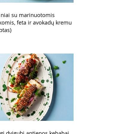
niai su marinuotomis
komis, feta ir avokadų kremu
ptas)
ngi dvigubi antienos kebabai