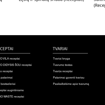
(Rece
CEPTAI
TVARIAI
O VILA receptai
Tvariai knyga
O DIDYSIS ŠOU receptai
Tvarumo testas
io receptai
Tvarūs receptai
o patarimai
Patarimai gyventi tvariau
 bestseleriai
Pasikalbėkime apie tvarumą
eptai augintiniams
O WASTE receptai