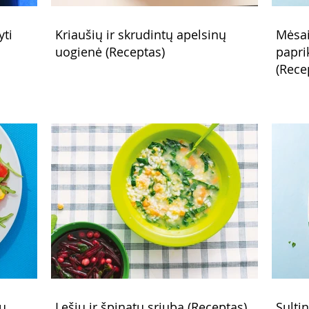
yti
Kriaušių ir skrudintų apelsinų
Mėsai
uogienė (Receptas)
papri
(Rece
rų
Lęšių ir špinatų sriuba (Receptas)
Sulti