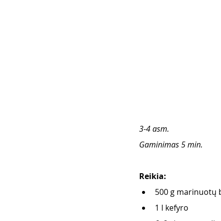
3-4 asm.
Gaminimas 5 min.
Reikia: 
500 g marinuotų 
1 l kefyro