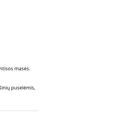
entisos masės. 
šinių puselėmis, 