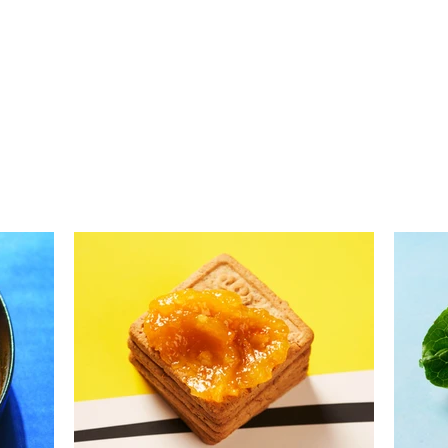
Kriaušių ir skrudintų
Mėsa
apelsinų uogienė (Receptas)
papr
krem