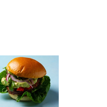
iniai su marinuotomis
ikomis, feta ir avokadų
u (Receptas)