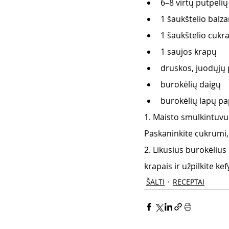
6–8 virtų putpelių
1 šaukštelio balz
1 šaukštelio cukr
1 saujos krapų
druskos, juodųjų 
burokėlių daigų
burokėlių lapų p
1. Maisto smulkintuvu 
Paskaninkite cukrumi, 
2. Likusius burokėlius 
krapais ir užpilkite ke
ŠALTI
RECEPTAI