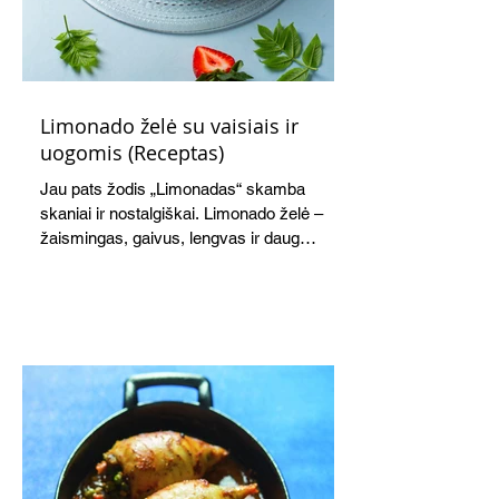
Limonado želė su vaisiais ir
uogomis (Receptas)
Jau pats žodis „Limonadas“ skamba
skaniai ir nostalgiškai. Limonado želė –
žaismingas, gaivus, lengvas ir daug
žadantis desertas, kuris tęsi visus savo
pažadus. Gaivus greipfrutų limonadas
subtiliai papildo saldžius vaisius, o ledų
kaušelis suteikia desertui ypatingo
švelnumo.