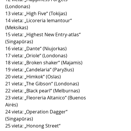
(Londonas)
13 vieta: „High Five“ (Tokijas)
14 vieta: „Licoreria lemantour“ 
(Meksikas)
15 vieta: „Highest New Entry-atlas“ 
(Singapūras)
16 vieta: „Dante“ (Niujorkas)
17 vieta: „Oriole“ (Londonas)
18 vieta: „Broken shaker“ (Majamis)
19 vieta: „Candelaria“ (Paryžius)
20 vieta: „Himkok“ (Oslas)
21 vieta: „The Gibson“ (Londonas)
22 vieta: „Black pearl“ (Melburnas)
23 vieta: „Fleoreria Altanico“ (Buenos 
Airės)
24 vieta: „Operation Dagger“ 
(Singapūras)
25 vieta: „Honong Street“ 