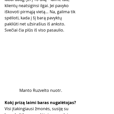
klientų neatsiginsi ilgai. Jei pavyko 
iškovoti pirmąją vietą… Na, galima tik 
spėlioti, kada į šį barą pavyktų 
pakliūti net užsirašius iš anksto. 
Svečiai čia plūs iš viso pasaulio.
Manto Ruzvelto nuotr.
Kokį prizą laimi baras nugalėtojas?
Visi įtakingiausi žmonės, susiję su 