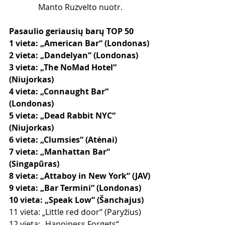
Manto Ruzvelto nuotr.
Pasaulio geriausių barų TOP 50
1 vieta: „American Bar“ (Londonas)
2 vieta: „Dandelyan“ (Londonas)
3 vieta: „The NoMad Hotel“ 
(Niujorkas)
4 vieta: „Connaught Bar“ 
(Londonas)
5 vieta: „Dead Rabbit NYC“ 
(Niujorkas)
6 vieta: „Clumsies“ (Atėnai)
7 vieta: „Manhattan Bar“ 
(Singapūras)
8 vieta: „Attaboy in New York“ (JAV)
9 vieta: „Bar Termini“ (Londonas)
10 vieta: „Speak Low“ (Šanchajus)
11 vieta: „Little red door“ (Paryžius)
12 vieta: „Happiness Forgets“ 