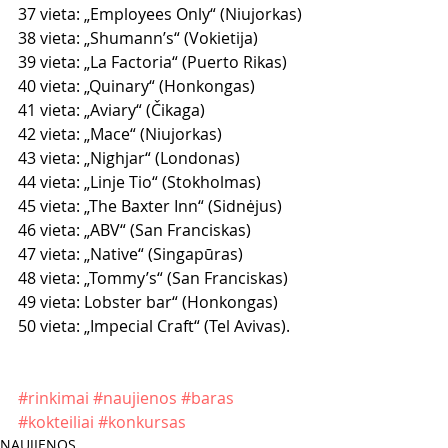
37 vieta: „Employees Only“ (Niujorkas)
38 vieta: „Shumann’s“ (Vokietija)
39 vieta: „La Factoria“ (Puerto Rikas)
40 vieta: „Quinary“ (Honkongas)
41 vieta: „Aviary“ (Čikaga)
42 vieta: „Mace“ (Niujorkas)
43 vieta: „Nighjar“ (Londonas)
44 vieta: „Linje Tio“ (Stokholmas)
45 vieta: „The Baxter Inn“ (Sidnėjus)
46 vieta: „ABV“ (San Franciskas)
47 vieta: „Native“ (Singapūras)
48 vieta: „Tommy’s“ (San Franciskas)
49 vieta: Lobster bar“ (Honkongas)
50 vieta: „Impecial Craft“ (Tel Avivas).
#rinkimai
#naujienos
#baras
#kokteiliai
#konkursas
NAUJIENOS