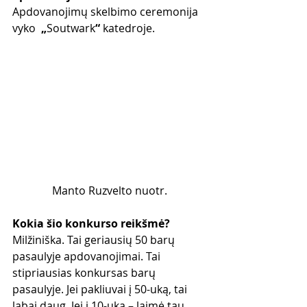
Apdovanojimų skelbimo ceremonija 
vyko 
 „
Soutwark
“
 katedroje.
Manto Ruzvelto nuotr.
Kokia šio konkurso reikšmė?
Milžiniška. Tai geriausių 50 barų 
pasaulyje apdovanojimai. Tai 
stipriausias konkursas barų 
pasaulyje. Jei pakliuvai į 50-uką, tai 
labai daug. Jei į 10-uką – laimė tau, 