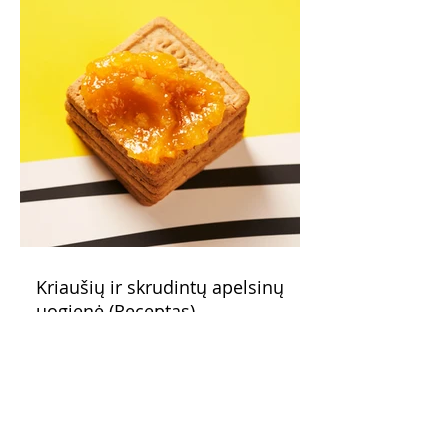
Kriaušių ir skrudintų apelsinų
uogienė (Receptas)
Skani uogienė atsargų spintelėje visada
yra apdairus sprendimas: pagardinsite ir
nuobodoką pusryčių košę, ir varškės sūrį,
o patiekę su mėgstamais sausainiais
pavaišinsite netikėtus svečius. Praktiškas