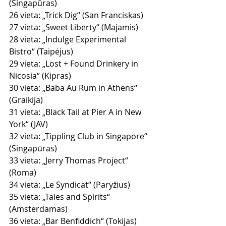
(Singapūras)
26 vieta: „Trick Dig“ (San Franciskas)
27 vieta: „Sweet Liberty“ (Majamis)
28 vieta: „Indulge Experimental 
Bistro“ (Taipėjus)
29 vieta: „Lost + Found Drinkery in 
Nicosia“ (Kipras)
30 vieta: „Baba Au Rum in Athens“ 
(Graikija)
31 vieta: „Black Tail at Pier A in New 
York“ (JAV)
32 vieta: „Tippling Club in Singapore“ 
(Singapūras)
33 vieta: „Jerry Thomas Project“ 
(Roma)
34 vieta: „Le Syndicat“ (Paryžius)
35 vieta: „Tales and Spirits“ 
(Amsterdamas)
36 vieta: „Bar Benfiddich“ (Tokijas)