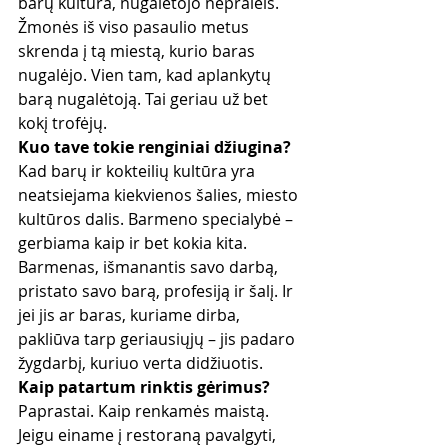
barų kultūra, nugalėtojo nepraleis. 
Žmonės iš viso pasaulio metus 
skrenda į tą miestą, kurio baras 
nugalėjo. Vien tam, kad aplankytų 
barą nugalėtoją. Tai geriau už bet 
kokį trofėjų.
Kuo tave tokie renginiai džiugina?
Kad barų ir kokteilių kultūra yra 
neatsiejama kiekvienos šalies, miesto 
kultūros dalis. Barmeno specialybė – 
gerbiama kaip ir bet kokia kita. 
Barmenas, išmanantis savo darbą, 
pristato savo barą, profesiją ir šalį. Ir 
jei jis ar baras, kuriame dirba, 
pakliūva tarp geriausiųjų – jis padaro 
žygdarbį, kuriuo verta didžiuotis.
Kaip patartum rinktis gėrimus?
Paprastai. Kaip renkamės maistą. 
Jeigu einame į restoraną pavalgyti, 