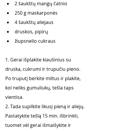
2 šaukštų mangų čatnio
250 g maskarponės
4 šaukštų aliejaus
druskos, pipirų
žiupsnelio cukraus 
1. Gerai išplakite kiaušinius su 
druska, cukrumi ir trupučiu pieno. 
Po truputį berkite miltus ir plakite, 
kol neliks gumuliukų, tešla taps 
vientisa.
2. Tada supilkite likusį pieną ir aliejų. 
Pastatykite tešlą 15 min. išbrinkti, 
tuomet vėl gerai išmaišykite ir 