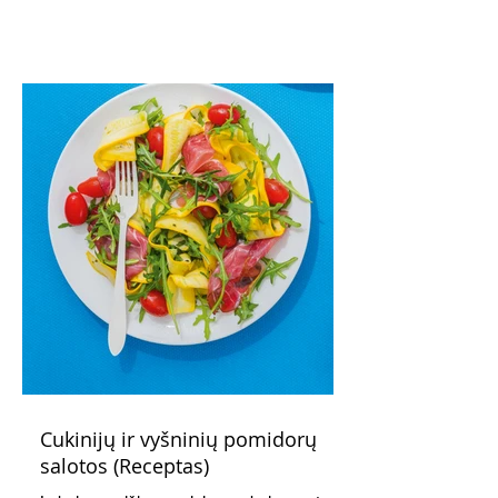
maistas”. Sotus, gardintas marinuotomis
paprikomis, trupinta feta ir švelniu avokadų
kremu labai tik pietums ar nevėlyvai
vakarienei, o ypač – visiems vasaros
susibėgimams ant pievelės prie namų.
Nepamirškite ir gėrimų. Prie šio mėsainio
skaniai dera gaivus aviečių ir apelsinų
kokteilis.
Cukinijų ir vyšninių pomidorų
salotos (Receptas)