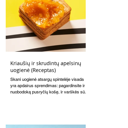
Kriaušių ir skrudintų apelsinų
uogienė (Receptas)
Skani uogienė atsargų spintelėje visada
yra apdairus sprendimas: pagardinsite ir
nuobodoką pusryčių košę, ir varškės sūrį,
o patiekę su mėgstamais sausainiais
pavaišinsite netikėtus svečius. Praktiškas
patarimas: laikykite uogienę nedideliuose
indeliuose.