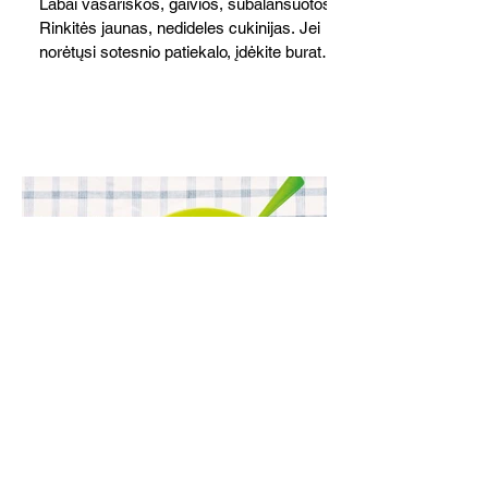
Labai vasariškos, gaivios, subalansuotos.
Rinkitės jaunas, nedideles cukinijas. Jei
norėtųsi sotesnio patiekalo, įdėkite buratos
ar mocarelos, pabarstykite skrudintomis
kedrinėmis pinijomis, patiekite su pilno
grūdo duona arba virtu perliniu kuskusu.