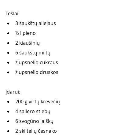
Tešlai:
3 šaukštų aliejaus      
½ l pieno
2 kiaušinių
6 šaukštų miltų
žiupsnelio cukraus 
žiupsnelio druskos 
Įdarui:
200 g virtų krevečių      
4 saliero stiebų
6 svogūno laiškų
2 skiltelių česnako