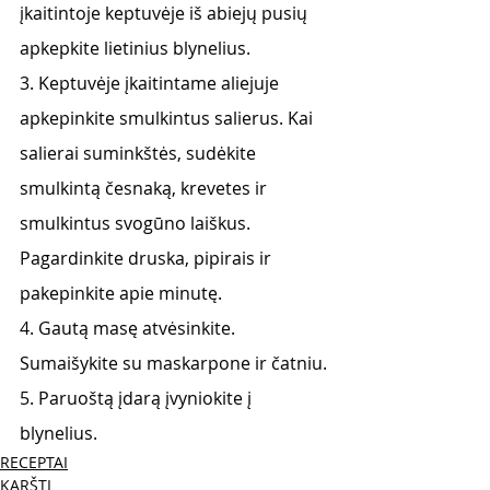
įkaitintoje keptuvėje iš abiejų pusių 
apkepkite lietinius blynelius.
3. Keptuvėje įkaitintame aliejuje 
apkepinkite smulkintus salierus. Kai 
salierai suminkštės, sudėkite 
smulkintą česnaką, krevetes ir 
smulkintus svogūno laiškus. 
Pagardinkite druska, pipirais ir 
pakepinkite apie minutę.
4. Gautą masę atvėsinkite. 
Sumaišykite su maskarpone ir čatniu.
5. Paruoštą įdarą įvyniokite į 
blynelius.
RECEPTAI
KARŠTI