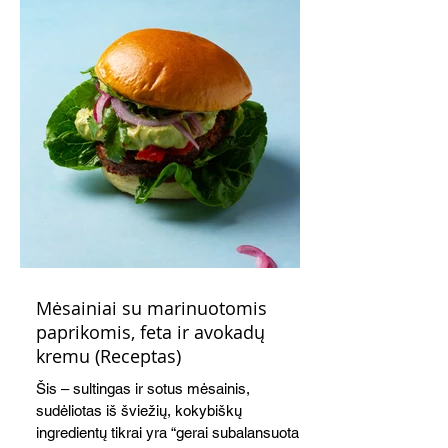
Mėsainiai su marinuotomis
paprikomis, feta ir avokadų
kremu (Receptas)
Šis – sultingas ir sotus mėsainis,
sudėliotas iš šviežių, kokybiškų
ingredientų tikrai yra “gerai subalansuotas