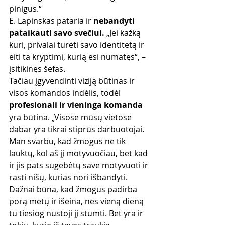
pinigus.“
E. Lapinskas pataria ir 
nebandyti 
pataikauti savo svečiui.
 „Jei kažką 
kuri, privalai turėti savo identitetą ir 
eiti ta kryptimi, kurią esi numatęs“, – 
įsitikinęs šefas.
Tačiau įgyvendinti viziją būtinas ir 
visos komandos indėlis, todėl 
profesionali ir vieninga komanda
yra būtina. „Visose mūsų vietose 
dabar yra tikrai stiprūs darbuotojai. 
Man svarbu, kad žmogus ne tik 
lauktų, kol aš jį motyvuočiau, bet kad 
ir jis pats sugebėtų save motyvuoti ir 
rasti nišų, kurias nori išbandyti. 
Dažnai būna, kad žmogus padirba 
porą metų ir išeina, nes vieną dieną 
tu tiesiog nustoji jį stumti. Bet yra ir 