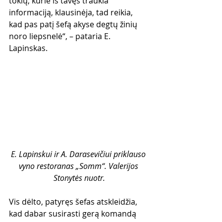
tokių, kurie iš tavęs traukia 
informaciją, klausinėja, tad reikia, 
kad pas patį šefą akyse degtų žinių 
noro liepsnelė“, – pataria E. 
Lapinskas.
E. Lapinskui ir A. Darasevičiui priklauso 
vyno restoranas „Somm“. Valerijos 
Stonytės nuotr.
Vis dėlto, patyręs šefas atskleidžia, 
kad dabar susirasti gerą komandą 