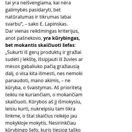
tai yra neišvengiama, kai nėra 
galimybės pasidaryti, bet 
natūralumas ir tikrumas labai 
svarbu“, – sako E. Lapinskas.
Dar vienas reikšmingas kriterijus, 
anot pašnekovo,
 yra kūrybingas, 
bet mokantis skaičiuoti šefas
: 
„Sukurti iš gerų produktų ir gražiai 
sudėti į lėkštę, išsipjauti iš žuvies ar 
mėsos gabaliuko pačią gražiausią 
dalį, o visa kita išmesti, nes nemoki 
panaudoti, mano akimis, – ne 
kūryba, o švaistymas. Aš prioritetą 
teikiu ne kuriančiam, o mokančiam 
skaičiuoti. Kūrybos aš jį išmokysiu, 
leisiu kurti, nukreipsiu tam tikra 
linkme, o štai skaičius reikėjo jau 
mokykloje mokytis. Nesirinkčiau 
kūrybingo šefo, kuris tiesiog taško 