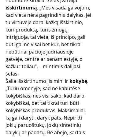
nuomonė kitokia. Šefas įvardija 
išskirtinumą
. „Mes visada galvojom, 
kad vieta nėra pagrindinis dalykas. Jei 
tu virtuvėje darai kažką išskirtinio, 
kuri produktą, kuris žmogų 
intriguoja, tai vieta, iš principo, gali 
būti gal ne visai bet kur, bet tikrai 
nebūtinai pačioje judriausioje 
gatvėje, centre ar senamiestyje, o 
kažkur toliau“, – mintimis dalijasi 
šefas.
Šalia išskirtinumo jis mini ir 
kokybę
. 
„Turiu omenyje, kad ne kabutėse 
kokybiškas, nes visi sako, kad daro 
kokybiškai, bet tai tikrai turi būti 
kokybiškas produktas. Maksimaliai, 
ką gali daryti, daryk pats. Nepirkti 
jokių paruoštukų, jokių sintetinių 
dalykų ar padažų. Be abejo, kartais 