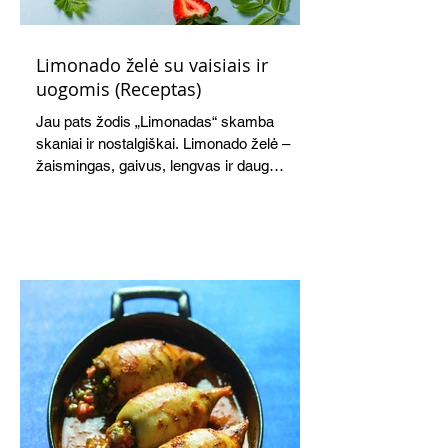
Limonado želė su vaisiais ir
uogomis (Receptas)
Jau pats žodis „Limonadas“ skamba
skaniai ir nostalgiškai. Limonado želė –
žaismingas, gaivus, lengvas ir daug
žadantis desertas, kuris tęsi visus savo
pažadus. Gaivus greipfrutų limonadas
subtiliai papildo saldžius vaisius, o ledų
kaušelis suteikia desertui ypatingo
švelnumo.