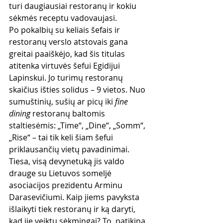
turi daugiausiai restoranų ir kokiu 
sėkmės receptu vadovaujasi.
Po pokalbių su keliais šefais ir 
restoranų verslo atstovais gana 
greitai paaiškėjo, kad šis titulas 
atitenka virtuvės šefui Egidijui 
Lapinskui. Jo turimų restoranų 
skaičius išties solidus – 9 vietos. Nuo 
sumuštinių, sušių ar picų iki 
fine 
dining
 restoranų baltomis 
staltiesėmis: „Time“, „Dine“, „Somm“, 
„Rise“ – tai tik keli šiam šefui 
priklausančių vietų pavadinimai. 
Tiesa, visą devynetuką jis valdo 
drauge su Lietuvos someljė 
asociacijos prezidentu Arminu 
Darasevičiumi. Kaip jiems pavyksta 
išlaikyti tiek restoranų ir ką daryti, 
kad jie veiktų sėkmingai? To, patikina 