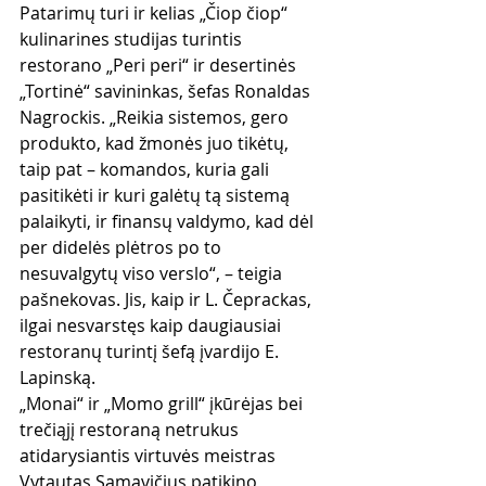
Patarimų turi ir kelias „Čiop čiop“ 
kulinarines studijas turintis 
restorano „Peri peri“ ir desertinės 
„Tortinė“ savininkas, šefas Ronaldas 
Nagrockis. „Reikia sistemos, gero 
produkto, kad žmonės juo tikėtų, 
taip pat – komandos, kuria gali 
pasitikėti ir kuri galėtų tą sistemą 
palaikyti, ir finansų valdymo, kad dėl 
per didelės plėtros po to 
nesuvalgytų viso verslo“, – teigia 
pašnekovas. Jis, kaip ir L. Čeprackas, 
ilgai nesvarstęs kaip daugiausiai 
restoranų turintį šefą įvardijo E. 
Lapinską.
„Monai“ ir „Momo grill“ įkūrėjas bei 
trečiąjį restoraną netrukus 
atidarysiantis virtuvės meistras 
Vytautas Samavičius patikino 