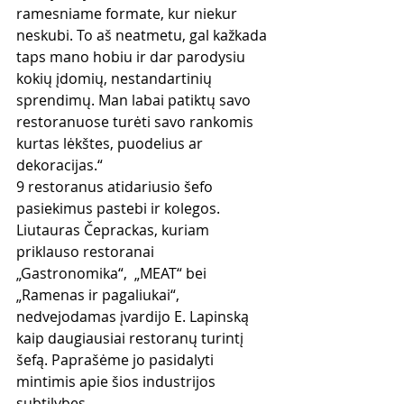
ramesniame formate, kur niekur 
neskubi. To aš neatmetu, gal kažkada 
taps mano hobiu ir dar parodysiu 
kokių įdomių, nestandartinių 
sprendimų. Man labai patiktų savo 
restoranuose turėti savo rankomis 
kurtas lėkštes, puodelius ar 
dekoracijas.“
9 restoranus atidariusio šefo 
pasiekimus pastebi ir kolegos. 
Liutauras Čeprackas, kuriam 
priklauso restoranai 
„Gastronomika“,  „MEAT“ bei 
„Ramenas ir pagaliukai“, 
nedvejodamas įvardijo E. Lapinską 
kaip daugiausiai restoranų turintį 
šefą. Paprašėme jo pasidalyti 
mintimis apie šios industrijos 
subtilybes.