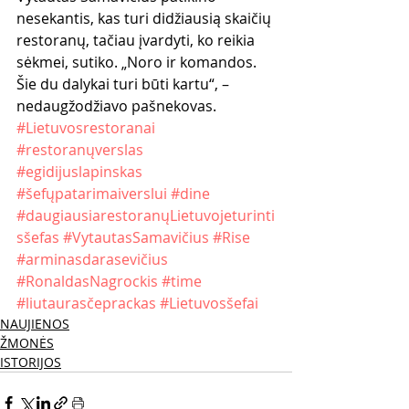
nesekantis, kas turi didžiausią skaičių 
restoranų, tačiau įvardyti, ko reikia 
sėkmei, sutiko. „Noro ir komandos. 
Šie du dalykai turi būti kartu“, – 
nedaugžodžiavo pašnekovas.
#Lietuvosrestoranai
#restoranųverslas
#egidijuslapinskas
#šefųpatarimaiverslui
#dine
#daugiausiarestoranųLietuvojeturinti
sšefas
#VytautasSamavičius
#Rise
#arminasdarasevičius
#RonaldasNagrockis
#time
#liutaurasčeprackas
#Lietuvosšefai
NAUJIENOS
ŽMONĖS
ISTORIJOS