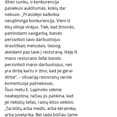
išties sunku, o konkurencija 
pasiekusi aukštumas, kokių dar 
nebuvo. „Prasidėjo kažkokia 
nesąžininga konkurencija. Vieni iš 
kitų vilioja virėjus. Tiek, kad žmonės, 
pamindami savigarbą, bando 
persivilioti tavo darbuotojus 
drastiškais metodais, tiesiog 
ateidami pas tave į restoraną. Išėję iš 
mano restorano šefai bando 
persivilioti mano darbuotojus, nes 
yra dirbę kartu ir žino, kad jie gerai 
dirba“, – situaciją restoranų versle 
komentuoja pašnekovas.
Šiuo metu E. Lapinsko sėkmė 
neabejotina, tačiau jis patikina, kad 
jei nebūtų šefas, rastų kitos veiklos: 
„Tai būtų arba medis, arba keramika, 
arba juvelyrika. Bet tada būčiau tame 