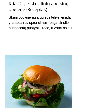
Kriaušių ir skrudintų apelsinų
uogienė (Receptas)
Skani uogienė atsargų spintelėje visada
yra apdairus sprendimas: pagardinsite ir
nuobodoką pusryčių košę, ir varškės sūrį,
o patiekę su mėgstamais sausainiais
pavaišinsite netikėtus svečius. Praktiškas
patarimas: laikykite uogienę nedideliuose
indeliuose.