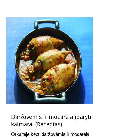
subtiliai papildo saldžius vaisius, o ledų
kaušelis suteikia desertui ypatingo
švelnumo.
Daržovėmis ir mocarela įdaryti
kalmarai (Receptas)
Orkaitėje kepti daržovėmis ir mocarela