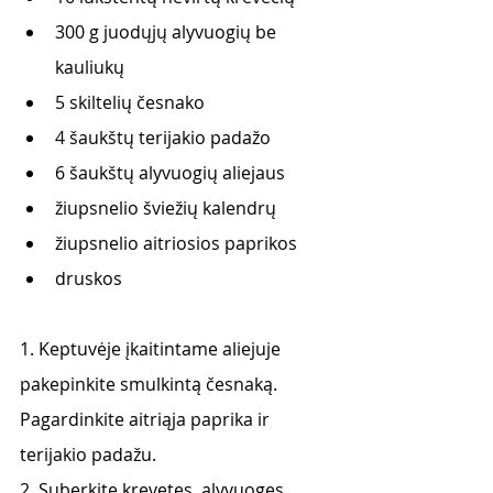
300 g juodųjų alyvuogių be 
kauliukų
5 skiltelių česnako
4 šaukštų terijakio padažo
6 šaukštų alyvuogių aliejaus
žiupsnelio šviežių kalendrų
žiupsnelio aitriosios paprikos
druskos
1. Keptuvėje įkaitintame aliejuje 
pakepinkite smulkintą česnaką. 
Pagardinkite aitriąja paprika ir 
terijakio padažu.
2. Suberkite krevetes, alyvuoges, 