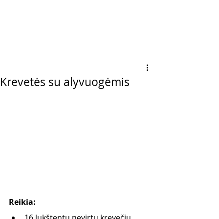
Krevetės su alyvuogėmis
Reikia:
16 lukštentų nevirtų krevečių       