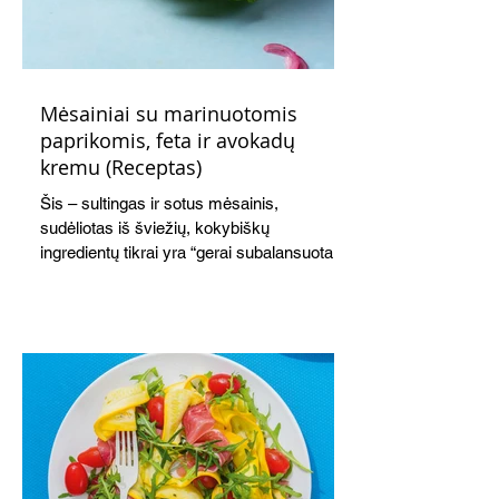
Mėsainiai su marinuotomis
paprikomis, feta ir avokadų
kremu (Receptas)
Šis – sultingas ir sotus mėsainis,
sudėliotas iš šviežių, kokybiškų
ingredientų tikrai yra “gerai subalansuotas
maistas”. Sotus, gardintas marinuotomis
paprikomis, trupinta feta ir švelniu avokadų
kremu labai tik pietums ar nevėlyvai
vakarienei, o ypač – visiems vasaros
susibėgimams ant pievelės prie namų.
Nepamirškite ir gėrimų. Prie šio mėsainio
skaniai dera gaivus aviečių ir apelsinų
kokteilis.