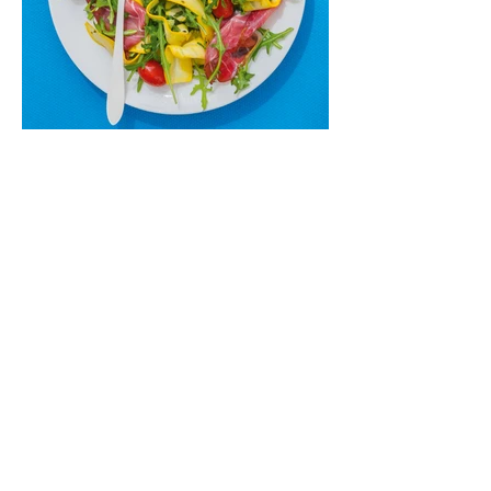
Cukinijų ir vyšninių pomidorų
salotos (Receptas)
Labai vasariškos, gaivios, subalansuotos.
Rinkitės jaunas, nedideles cukinijas. Jei
norėtųsi sotesnio patiekalo, įdėkite buratos
ar mocarelos, pabarstykite skrudintomis
kedrinėmis pinijomis, patiekite su pilno
grūdo duona arba virtu perliniu kuskusu.