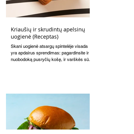
Kriaušių ir skrudintų apelsinų
uogienė (Receptas)
Skani uogienė atsargų spintelėje visada
yra apdairus sprendimas: pagardinsite ir
nuobodoką pusryčių košę, ir varškės sūrį,
o patiekę su mėgstamais sausainiais
pavaišinsite netikėtus svečius. Praktiškas
patarimas: laikykite uogienę nedideliuose
indeliuose.