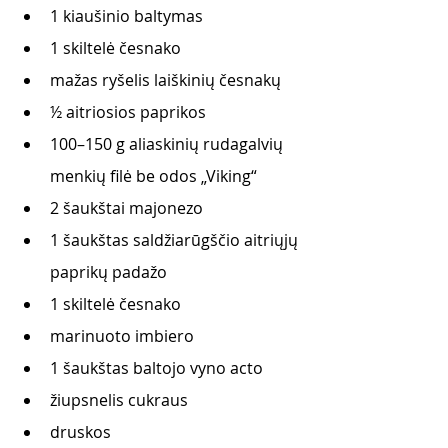
1 kiaušinio baltymas
1 skiltelė česnako
mažas ryšelis laiškinių česnakų
½ aitriosios paprikos
100–150 g aliaskinių rudagalvių 
menkių filė be odos „Viking“
2 šaukštai majonezo 
1 šaukštas saldžiarūgščio aitriųjų 
paprikų padažo
1 skiltelė česnako
marinuoto imbiero
1 šaukštas baltojo vyno acto
žiupsnelis cukraus
druskos