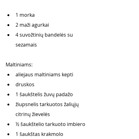
1 morka
2 maži agurkai 
4 suvožtinių bandelės su 
sezamais
Maltiniams:
aliejaus maltiniams kepti
druskos
1 šaukštelis žuvų padažo
žiupsnelis tarkuotos žaliųjų 
citrinų žievelės
½ šaukštelio tarkuoto imbiero
1 šaukštas krakmolo