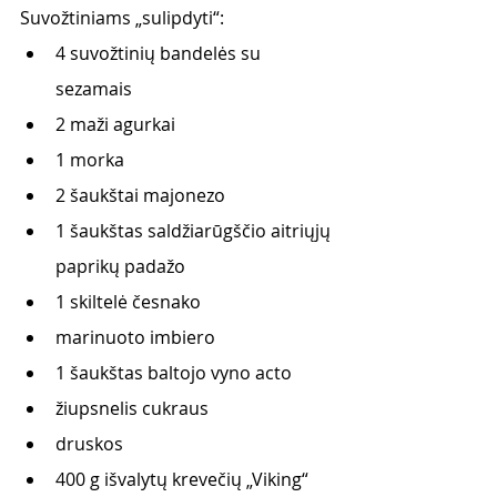
Suvožtiniams „sulipdyti“:         
4 suvožtinių bandelės su 
sezamais
2 maži agurkai 
1 morka
2 šaukštai majonezo 
1 šaukštas saldžiarūgščio aitriųjų 
paprikų padažo
1 skiltelė česnako
marinuoto imbiero
1 šaukštas baltojo vyno acto
žiupsnelis cukraus
druskos
400 g išvalytų krevečių „Viking“      