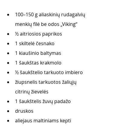
100–150 g aliaskinių rudagalvių 
menkių filė be odos „Viking“
½ aitriosios paprikos
1 skiltelė česnako
1 kiaušinio baltymas
1 šaukštas krakmolo
½ šaukštelio tarkuoto imbiero
žiupsnelis tarkuotos žaliųjų 
citrinų žievelės
1 šaukštelis žuvų padažo
druskos
aliejaus maltiniams kepti