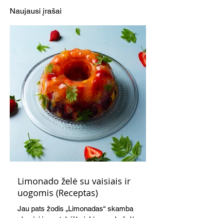
(Receptas)
(Receptas)
Naujausi įrašai
Limonado želė su vaisiais ir
uogomis (Receptas)
Jau pats žodis „Limonadas“ skamba