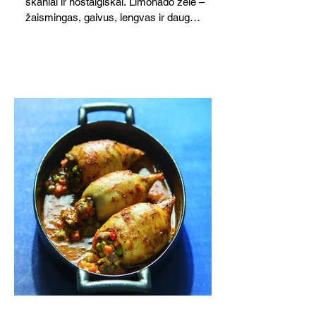
skaniai ir nostalgiškai. Limonado želė –
žaismingas, gaivus, lengvas ir daug
žadantis desertas, kuris tęsi visus savo
pažadus. Gaivus greipfrutų limonadas
subtiliai papildo saldžius vaisius, o ledų
kaušelis suteikia desertui ypatingo
švelnumo.