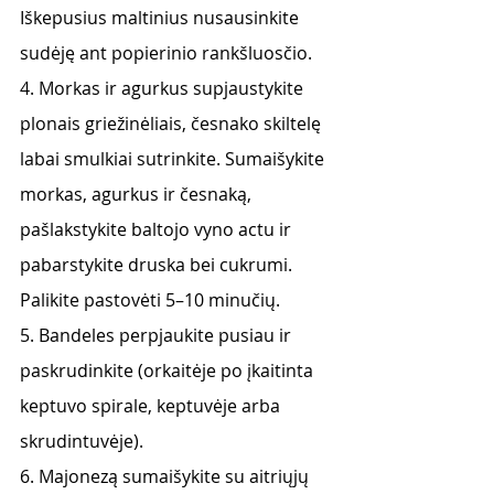
Iškepusius maltinius nusausinkite 
sudėję ant popierinio rankšluosčio.
4. Morkas ir agurkus supjaustykite 
plonais griežinėliais, česnako skiltelę 
labai smulkiai sutrinkite. Sumaišykite 
morkas, agurkus ir česnaką, 
pašlakstykite baltojo vyno actu ir 
pabarstykite druska bei cukrumi. 
Palikite pastovėti 5–10 minučių.
5. Bandeles perpjaukite pusiau ir 
paskrudinkite (orkaitėje po įkaitinta 
keptuvo spirale, keptuvėje arba 
skrudintuvėje).
6. Majonezą sumaišykite su aitriųjų 