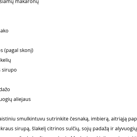
uošiamų makaronų 
nako
os (pagal skonį)
kelių
 sirupo
dažo 
ogių aliejaus       
stiniu smulkintuvu sutrinkite česnaką, imbierą, aitriąją papr
kraus sirupą, šlakelį citrinos sulčių, sojų padažą ir alyvuogių