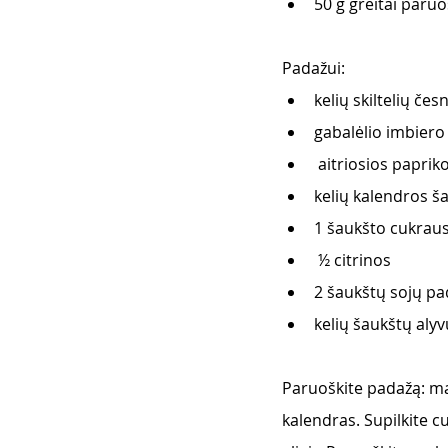
50 g greitai par
Padažui: 
kelių skiltelių čes
gabalėlio imbiero
 aitriosios paprik
kelių kalendros ša
1 šaukšto cukraus
 ½ citrinos
2 šaukštų sojų pa
kelių šaukštų alyvu
Paruoškite padažą: mai
kalendras. Supilkite cu