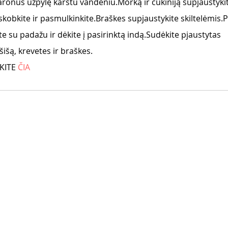
aronus užpylę karštu vandeniu.Morką ir cukiniją supjaustykit
skobkite ir pasmulkinkite.Braškes supjaustykite skiltelėmis.
 su padažu ir dėkite į pasirinktą indą.Sudėkite pjaustytas 
šišą, krevetes ir braškes.
KITE 
ČIA