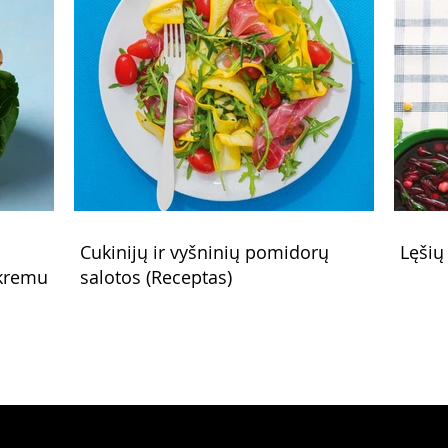
Cukinijų ir vyšninių pomidorų
Lęšių
 kremu
salotos (Receptas)