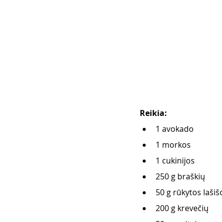
Reikia:
1 avokado      
1 morkos
1 cukinijos
250 g braškių
50 g rūkytos lašiš
200 g krevečių