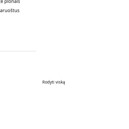
e plonais 
Paruoštus 
Rodyti viską