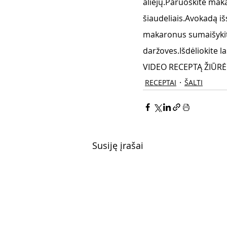
aliejų.Paruoškite mak
šiaudeliais.Avokadą iš
makaronus sumaišykite
daržoves.Išdėliokite la
VIDEO RECEPTĄ ŽIŪRĖ
RECEPTAI
ŠALTI
Susiję įrašai