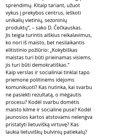
sprendimų. Kitaip tariant, užuot 
vykus į prekybos centrus, ieškoti 
unikalių vietinių, sezoninių 
produktų“, – sako D. Čečkauskas.
Jis teigia turintis aiškius reikalavimus, 
ko nori iš maisto, bet nesilaikantis 
elitistinio požiūrio: „Kokybiškas 
maistas turi būti prieinamas visiems, 
jis turi būti demokratiškas.“
Kaip verslas ir socialiniai tinklai tapo 
priemone politinėms idėjoms 
komunikuoti? Kas nutinka, kai svarbu 
ne pasiekti rezultatą, o mėgautis 
procesu? Kodėl svarbu domėtis 
maisto kilme ir socialine puse? Kodėl 
jaunosios kartos atstovams nelengva 
pristatyti lietuvišką virtuvę? Kas 
laukia lietuviškų bulvinių patiekalų?