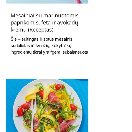
Mėsainiai su marinuotomis
paprikomis, feta ir avokadų
kremu (Receptas)
Šis – sultingas ir sotus mėsainis,
sudėliotas iš šviežių, kokybiškų
ingredientų tikrai yra “gerai subalansuotas
maistas”. Sotus, gardintas marinuotomis
paprikomis, trupinta feta ir švelniu avokadų
kremu labai tik pietums ar nevėlyvai
vakarienei, o ypač – visiems vasaros
susibėgimams ant pievelės prie namų.
Nepamirškite ir gėrimų. Prie šio mėsainio
skaniai dera gaivus aviečių ir apelsinų
kokteilis.