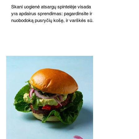
Skani uogienė atsargų spintelėje visada
yra apdairus sprendimas: pagardinsite ir
nuobodoką pusryčių košę, ir varškės sūrį,
o patiekę su mėgstamais sausainiais
pavaišinsite netikėtus svečius. Praktiškas
patarimas: laikykite uogienę nedideliuose
indeliuose.