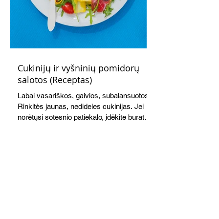
Cukinijų ir vyšninių pomidorų
salotos (Receptas)
Labai vasariškos, gaivios, subalansuotos.
Rinkitės jaunas, nedideles cukinijas. Jei
norėtųsi sotesnio patiekalo, įdėkite buratos
ar mocarelos, pabarstykite skrudintomis
kedrinėmis pinijomis, patiekite su pilno
grūdo duona arba virtu perliniu kuskusu.