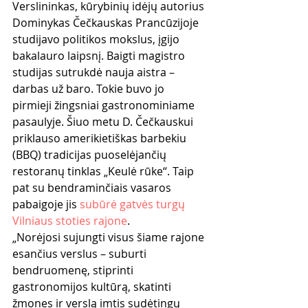
Verslininkas, kūrybinių idėjų autorius 
Dominykas Čečkauskas Prancūzijoje 
studijavo politikos mokslus, įgijo 
bakalauro laipsnį. Baigti magistro 
studijas sutrukdė nauja aistra – 
darbas už baro. Tokie buvo jo 
pirmieji žingsniai gastronominiame 
pasaulyje. Šiuo metu D. Čečkauskui 
priklauso amerikietiškas barbekiu 
(BBQ) tradicijas puoselėjančių 
restoranų tinklas „Keulė rūke“. Taip 
pat su bendraminčiais vasaros 
pabaigoje jis 
subūrė gatvės turgų 
Vilniaus stoties rajone
.
„Norėjosi sujungti visus šiame rajone 
esančius verslus – suburti 
bendruomenę, stiprinti 
gastronomijos kultūrą, skatinti 
žmones ir verslą imtis sudėtingų 