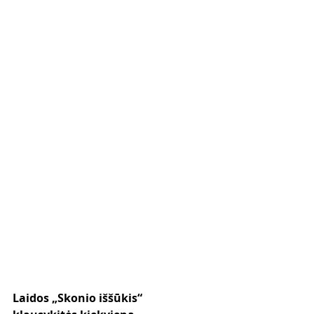
Laidos „Skonio iššūkis“ 