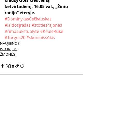
klausykitės kiekvieną 
ketvirtadienį, 16.05 val., „Žinių 
radijo“ eteryje.
#DominykasČečkauskas
#laidosįrašas
#stotiesrajonas
#rimaaukštuolytė
#KeulėRūke
#Turgus20
#skonioiššūkis
NAUJIENOS
ISTORIJOS
ŽMONĖS