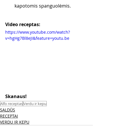
kapotomis spanguolėmis.
Video receptas:
https://www.youtube.com/watch?
v=hgHg7Bl8eJI&feature=youtu.be
Skanaus! 
Alfo receptas
Verdu ir kepu
SALDŪS
RECEPTAI
VERDU IR KEPU