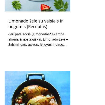
Limonado želė su vaisiais ir
uogomis (Receptas)
Jau pats žodis „Limonadas“ skamba
skaniai ir nostalgiškai. Limonado želė –
žaismingas, gaivus, lengvas ir daug
žadantis desertas, kuris tęsi visus savo
pažadus. Gaivus greipfrutų limonadas
subtiliai papildo saldžius vaisius, o ledų
kaušelis suteikia desertui ypatingo
švelnumo.