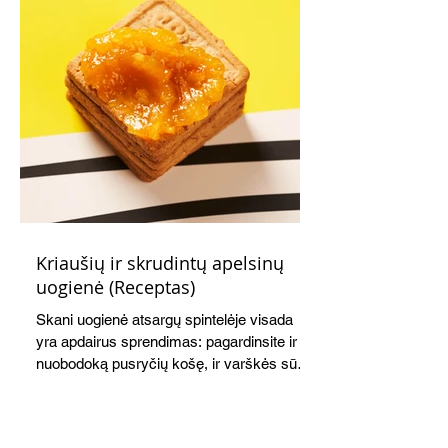
Kriaušių ir skrudintų apelsinų
uogienė (Receptas)
Skani uogienė atsargų spintelėje visada
yra apdairus sprendimas: pagardinsite ir
nuobodoką pusryčių košę, ir varškės sūrį,
o patiekę su mėgstamais sausainiais
pavaišinsite netikėtus svečius. Praktiškas
patarimas: laikykite uogienę nedideliuose