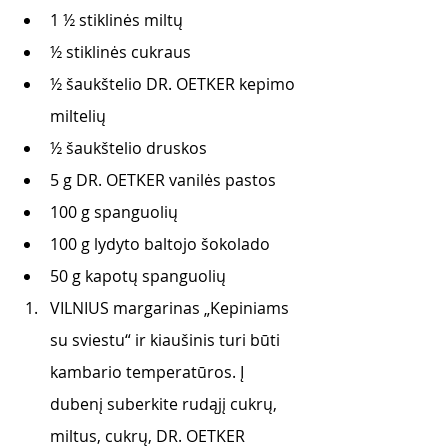
1 ½ stiklinės miltų
½ stiklinės cukraus
½ šaukštelio DR. OETKER kepimo 
miltelių
½ šaukštelio druskos
5 g DR. OETKER vanilės pastos
100 g spanguolių
100 g lydyto baltojo šokolado
50 g kapotų spanguolių
VILNIUS margarinas „Kepiniams 
su sviestu“ ir kiaušinis turi būti 
kambario temperatūros. Į 
dubenį suberkite rudąjį cukrų, 
miltus, cukrų, DR. OETKER 