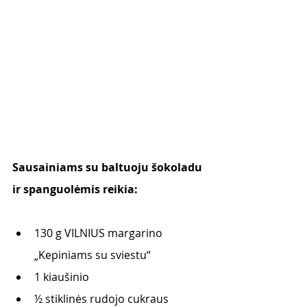
Sausainiams su baltuoju šokoladu 
ir spanguolėmis reikia:
130 g VILNIUS margarino 
„Kepiniams su sviestu“
1 kiaušinio
½ stiklinės rudojo cukraus