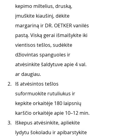
kepimo miltelius, druską, 
įmuškite kiaušinį, dėkite 
margariną ir DR. OETKER vanilės 
pastą. Viską gerai išmaišykite iki 
vientisos tešlos, sudėkite 
džiovintas spanguoles ir 
atvėsinkite šaldytuve apie 4 val. 
ar daugiau.
Iš atvėsintos tešlos 
suformuokite rutuliukus ir 
kepkite orkaitėje 180 laipsnių 
karščio orkaitėje apie 10–12 min.
Iškepus atvėsinkite, apliekite 
lydytu šokoladu ir apibarstykite 