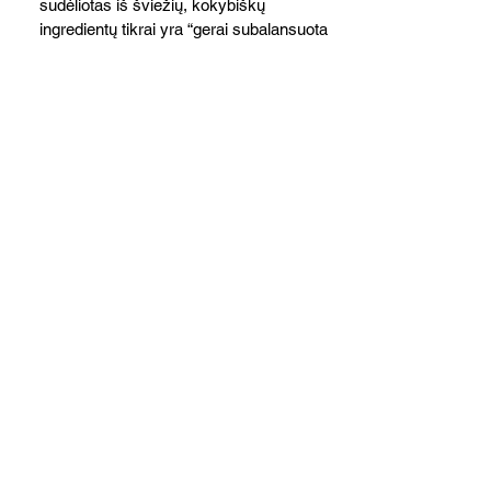
sudėliotas iš šviežių, kokybiškų
ingredientų tikrai yra “gerai subalansuotas
maistas”. Sotus, gardintas marinuotomis
paprikomis, trupinta feta ir švelniu avokadų
kremu labai tik pietums ar nevėlyvai
vakarienei, o ypač – visiems vasaros
susibėgimams ant pievelės prie namų.
Nepamirškite ir gėrimų. Prie šio mėsainio
skaniai dera gaivus aviečių ir apelsinų
kokteilis.
Cukinijų ir vyšninių pomidorų