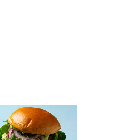
rįžta!