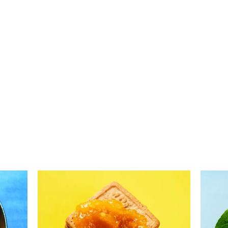
Jie g
Neturite apetito? Nauja
vasaros receptų knyga NERK
Į SKONIŲ VASARĄ jį
sužadins!