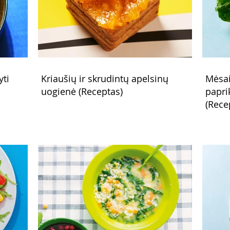
yti
Kriaušių ir skrudintų apelsinų
Mėsai
uogienė (Receptas)
papri
(Rece