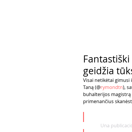
Fantastiški
geidžia tūk
Visai netikėtai gimusi
Taną (@
rymondtn
), s
buhalterijos magistrą 
primenančius skanėstu
Una publicaci