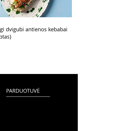
ngi dvigubi antienos kebabai
ptas)
PARDUOTUVĖ