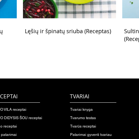
rų
Lęšių ir špinatų sriuba (Receptas)
Sulti
(Rece
CEPTAI
TVARIAI
O VILA receptai
Tvariai knyga
O DIDYSIS ŠOU receptai
Tvarumo testas
io receptai
Tvarūs receptai
o patarimai
Patarimai gyventi tvariau