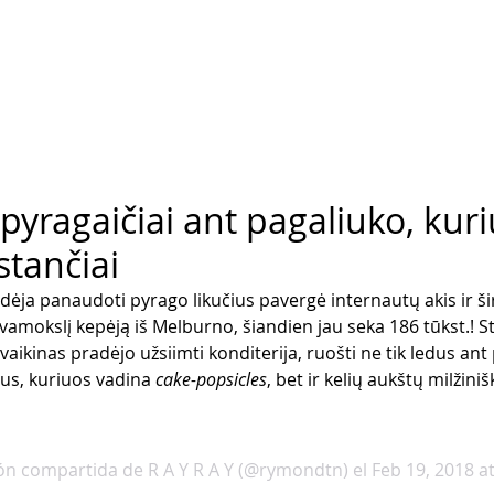
 pyragaičiai ant pagaliuko, kuri
stančiai
 idėja panaudoti pyrago likučius pavergė internautų akis ir 
avamokslį kepėją iš Melburno, šiandien jau seka 186 tūkst.! 
vaikinas pradėjo užsiimti konditerija, ruošti ne tik ledus ant
s, kuriuos vadina 
cake-popsicles
, bet ir kelių aukštų milžini
ón compartida de R A Y R A Y (@rymondtn)
 el Feb 19, 2018 a