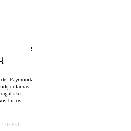
ų
širdis. Raymondą 
Studijuodamas 
 pagaliuko 
škus tortus.
t 1:07 PST