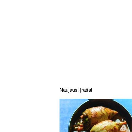
Pradėkite dieną švelniau:
gardžios vėlyvųjų pusryčių
idėjos su HELLMAN’S
DELICATE
Naujausi įrašai