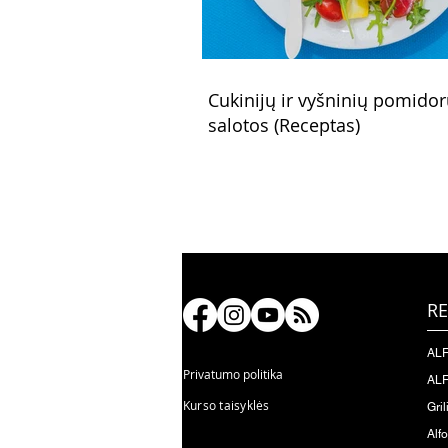
Cukinijų ir vyšninių pomido
salotos (Receptas)
RE
ALF
Privatumo politika
ALF
Kurso taisyklės
Gril
Alf