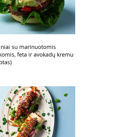
niai su marinuotomis
komis, feta ir avokadų kremu
ptas)