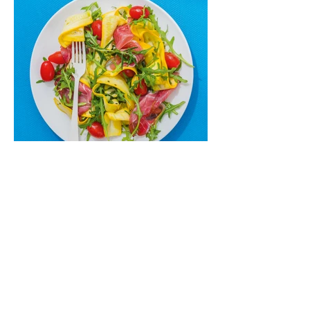
susibėgimams ant pievelės prie namų.
Nepamirškite ir gėrimų. Prie šio mėsainio
skaniai dera gaivus aviečių ir apelsinų
kokteilis.
Cukinijų ir vyšninių pomidorų
salotos (Receptas)
Labai vasariškos, gaivios, subalansuotos.
Rinkitės jaunas, nedideles cukinijas. Jei
norėtųsi sotesnio patiekalo, įdėkite buratos
ar mocarelos, pabarstykite skrudintomis