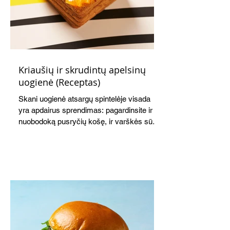
Kriaušių ir skrudintų apelsinų
uogienė (Receptas)
Skani uogienė atsargų spintelėje visada
yra apdairus sprendimas: pagardinsite ir
nuobodoką pusryčių košę, ir varškės sūrį,
o patiekę su mėgstamais sausainiais
pavaišinsite netikėtus svečius. Praktiškas
patarimas: laikykite uogienę nedideliuose
indeliuose.