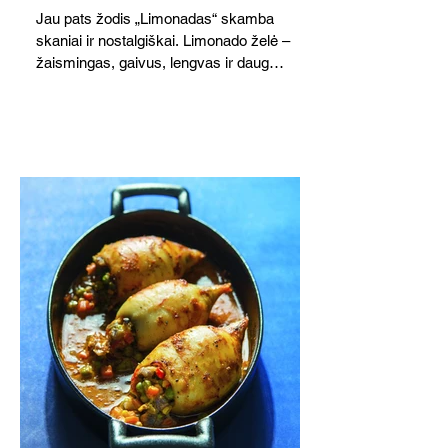
Jau pats žodis „Limonadas“ skamba
skaniai ir nostalgiškai. Limonado želė –
žaismingas, gaivus, lengvas ir daug
žadantis desertas, kuris tęsi visus savo
pažadus. Gaivus greipfrutų limonadas
subtiliai papildo saldžius vaisius, o ledų
kaušelis suteikia desertui ypatingo
švelnumo.