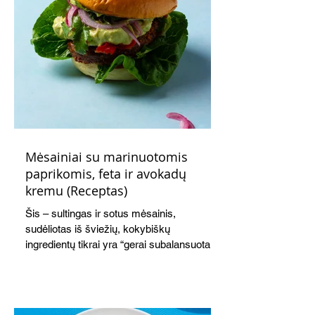
Mėsainiai su marinuotomis
paprikomis, feta ir avokadų
kremu (Receptas)
Šis – sultingas ir sotus mėsainis,
sudėliotas iš šviežių, kokybiškų
ingredientų tikrai yra “gerai subalansuotas
maistas”. Sotus, gardintas marinuotomis
paprikomis, trupinta feta ir švelniu avokadų
kremu labai tik pietums ar nevėlyvai
vakarienei, o ypač – visiems vasaros