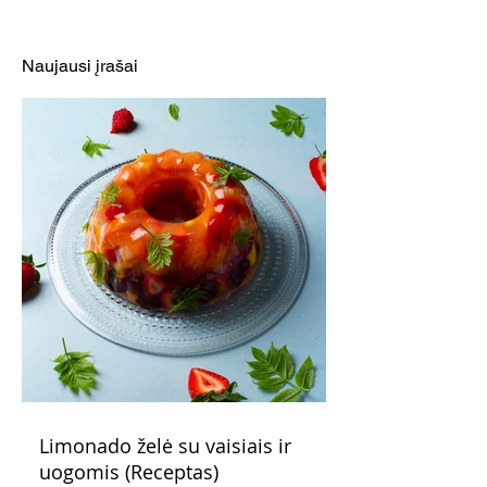
Daržovėmis ir mocarela
Kriaušių ir skru
įdaryti kalmarai
apelsinų uogie
(Receptas)
(Receptas)
Naujausi įrašai
Limonado želė su vaisiais ir
uogomis (Receptas)