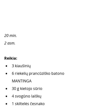
20 min.
2 asm.
Reikia:
3 kiaušinių    
6 riekelių prancūziško batono 
MANTINGA
30 g kietojo sūrio
4 svogūno laiškų
1 skiltelės česnako