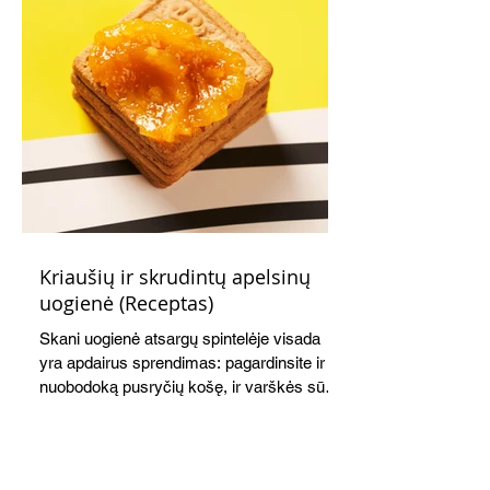
Kriaušių ir skrudintų apelsinų
uogienė (Receptas)
Skani uogienė atsargų spintelėje visada
yra apdairus sprendimas: pagardinsite ir
nuobodoką pusryčių košę, ir varškės sūrį,
o patiekę su mėgstamais sausainiais
pavaišinsite netikėtus svečius. Praktiškas
patarimas: laikykite uogienę nedideliuose
indeliuose.