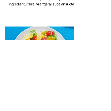
ingredientų tikrai yra “gerai subalansuotas
maistas”. Sotus, gardintas marinuotomis
paprikomis, trupinta feta ir švelniu avokadų
kremu labai tik pietums ar nevėlyvai
vakarienei, o ypač – visiems vasaros
susibėgimams ant pievelės prie namų.
Nepamirškite ir gėrimų. Prie šio mėsainio
skaniai dera gaivus aviečių ir apelsinų
kokteilis.
Cukinijų ir vyšninių pomidorų