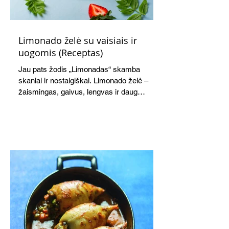
Limonado želė su vaisiais ir
uogomis (Receptas)
Jau pats žodis „Limonadas“ skamba
skaniai ir nostalgiškai. Limonado želė –
žaismingas, gaivus, lengvas ir daug
žadantis desertas, kuris tęsi visus savo
pažadus. Gaivus greipfrutų limonadas
subtiliai papildo saldžius vaisius, o ledų
kaušelis suteikia desertui ypatingo
švelnumo.