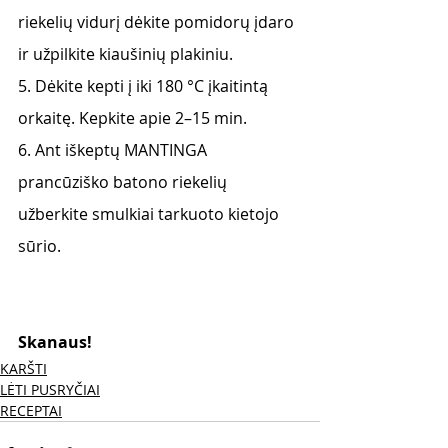
riekelių vidurį dėkite pomidorų įdaro 
ir užpilkite kiaušinių plakiniu.
5. Dėkite kepti į iki 180 °C įkaitintą 
orkaitę. Kepkite apie 2–15 min.
6. Ant iškeptų MANTINGA 
prancūziško batono riekelių 
užberkite smulkiai tarkuoto kietojo 
sūrio.
Skanaus! 
KARŠTI
LĖTI PUSRYČIAI
RECEPTAI