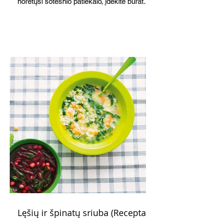
norėtųsi sotesnio patiekalo, įdėkite buratos
ar mocarelos, pabarstykite skrudintomis
kedrinėmis pinijomis, patiekite su pilno
grūdo duona arba virtu perliniu kuskusu.
Lęšių ir špinatų sriuba (Receptas)