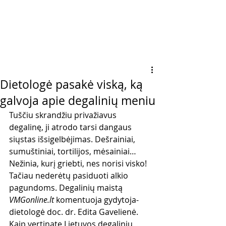
Dietologė pasakė viską, ką
galvoja apie degalinių meniu
Tuščiu skrandžiu privažiavus 
degalinę, ji atrodo tarsi dangaus 
siųstas išsigelbėjimas. Dešrainiai, 
sumuštiniai, tortilijos, mėsainiai… 
Nežinia, kurį griebti, nes norisi visko! 
Tačiau nederėtų pasiduoti alkio 
pagundoms. Degalinių maistą 
VMGonline.lt
 komentuoja gydytoja-
dietologė doc. dr. Edita Gavelienė.
Kaip vertinate Lietuvos degalinių 