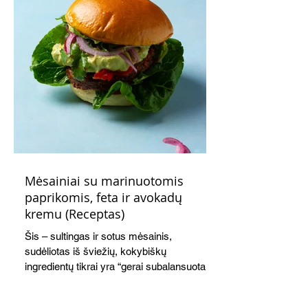
Mėsainiai su marinuotomis
paprikomis, feta ir avokadų
kremu (Receptas)
Šis – sultingas ir sotus mėsainis,
sudėliotas iš šviežių, kokybiškų
ingredientų tikrai yra “gerai subalansuotas
maistas”. Sotus, gardintas marinuotomis
paprikomis, trupinta feta ir švelniu avokadų