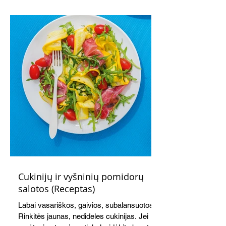
kremu labai tik pietums ar nevėlyvai
vakarienei, o ypač – visiems vasaros
susibėgimams ant pievelės prie namų.
Nepamirškite ir gėrimų. Prie šio mėsainio
skaniai dera gaivus aviečių ir apelsinų
kokteilis.
Cukinijų ir vyšninių pomidorų
salotos (Receptas)
Labai vasariškos, gaivios, subalansuotos.
Rinkitės jaunas, nedideles cukinijas. Jei