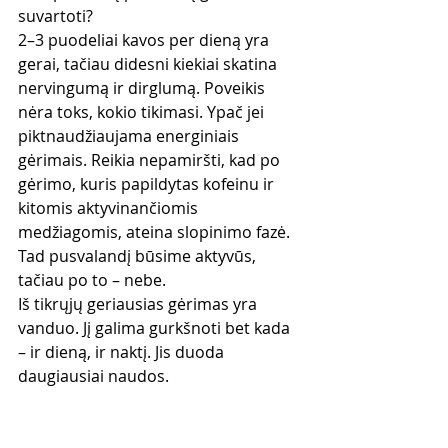
suvartoti?
2–3 puodeliai kavos per dieną yra 
gerai, tačiau didesni kiekiai skatina 
nervingumą ir dirglumą. Poveikis 
nėra toks, kokio tikimasi. Ypač jei 
piktnaudžiaujama energiniais 
gėrimais. Reikia nepamiršti, kad po 
gėrimo, kuris papildytas kofeinu ir 
kitomis aktyvinančiomis 
medžiagomis, ateina slopinimo fazė. 
Tad pusvalandį būsime aktyvūs, 
tačiau po to – nebe. 
Iš tikrųjų geriausias gėrimas yra 
vanduo. Jį galima gurkšnoti bet kada 
– ir dieną, ir naktį. Jis duoda 
daugiausiai naudos.