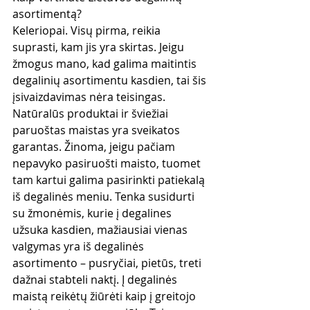
asortimentą?
Keleriopai. Visų pirma, reikia 
suprasti, kam jis yra skirtas. Jeigu 
žmogus mano, kad galima maitintis 
degalinių asortimentu kasdien, tai šis 
įsivaizdavimas nėra teisingas. 
Natūralūs produktai ir šviežiai 
paruoštas maistas yra sveikatos 
garantas. Žinoma, jeigu pačiam 
nepavyko pasiruošti maisto, tuomet 
tam kartui galima pasirinkti patiekalą 
iš degalinės meniu. Tenka susidurti 
su žmonėmis, kurie į degalines 
užsuka kasdien, mažiausiai vienas 
valgymas yra iš degalinės 
asortimento – pusryčiai, pietūs, treti 
dažnai stabteli naktį. Į degalinės 
maistą reikėtų žiūrėti kaip į greitojo 