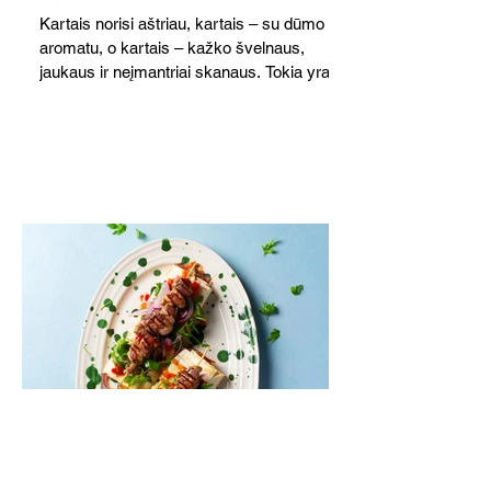
Kartais norisi aštriau, kartais – su dūmo
aromatu, o kartais – kažko švelnaus,
jaukaus ir neįmantriai skanaus. Tokia yra ši
greitai paruošiama, gomuriui maloni lęšių,
ryžių ir špinatų sriuba.