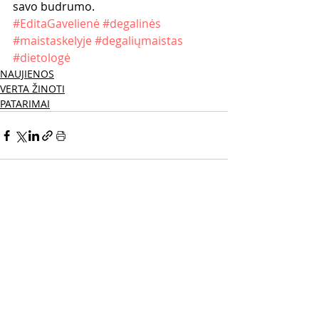
savo budrumo. 
#EditaGavelienė
#degalinės
#maistaskelyje
#degaliųmaistas
#dietologė
NAUJIENOS
VERTA ŽINOTI
PATARIMAI