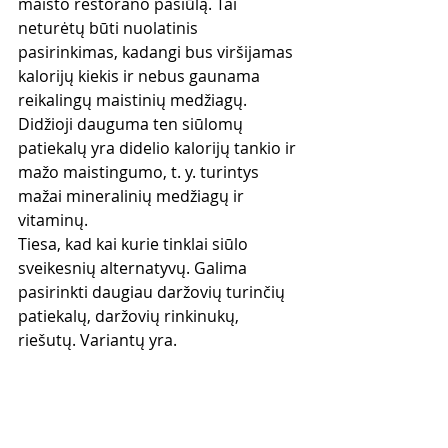
maisto restorano pasiūlą. Tai 
neturėtų būti nuolatinis 
pasirinkimas, kadangi bus viršijamas 
kalorijų kiekis ir nebus gaunama 
reikalingų maistinių medžiagų. 
Didžioji dauguma ten siūlomų 
patiekalų yra didelio kalorijų tankio ir 
mažo maistingumo, t. y. turintys 
mažai mineralinių medžiagų ir 
vitaminų.
Tiesa, kad kai kurie tinklai siūlo 
sveikesnių alternatyvų. Galima 
pasirinkti daugiau daržovių turinčių 
patiekalų, daržovių rinkinukų, 
riešutų. Variantų yra.