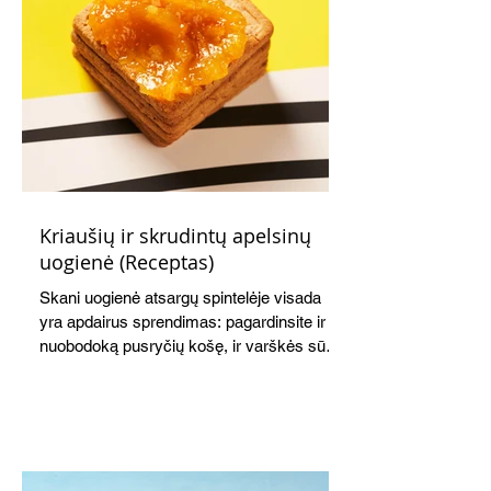
Kriaušių ir skrudintų apelsinų
uogienė (Receptas)
Skani uogienė atsargų spintelėje visada
yra apdairus sprendimas: pagardinsite ir
nuobodoką pusryčių košę, ir varškės sūrį,
o patiekę su mėgstamais sausainiais
pavaišinsite netikėtus svečius. Praktiškas
patarimas: laikykite uogienę nedideliuose
indeliuose.