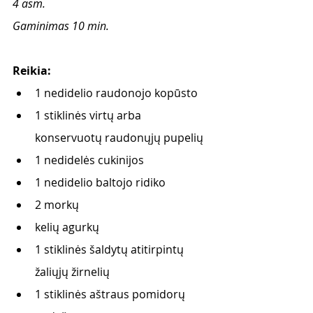
4 asm.
Gaminimas 10 min.
Reikia:
1 nedidelio raudonojo kopūsto
1 stiklinės virtų arba 
konservuotų raudonųjų pupelių
1 nedidelės cukinijos
1 nedidelio baltojo ridiko
2 morkų
kelių agurkų
1 stiklinės šaldytų atitirpintų 
žaliųjų žirnelių
1 stiklinės aštraus pomidorų 