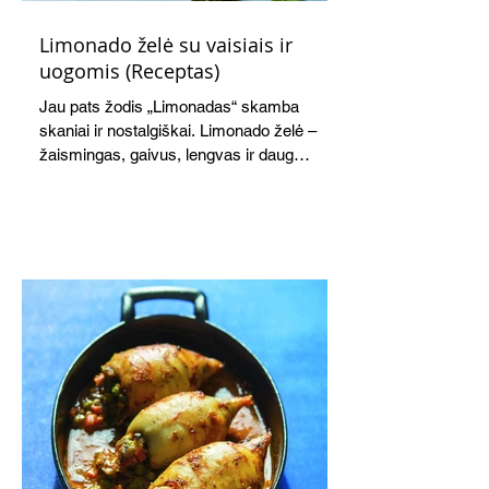
Limonado želė su vaisiais ir
uogomis (Receptas)
Jau pats žodis „Limonadas“ skamba
skaniai ir nostalgiškai. Limonado želė –
žaismingas, gaivus, lengvas ir daug
žadantis desertas, kuris tęsi visus savo
pažadus. Gaivus greipfrutų limonadas
subtiliai papildo saldžius vaisius, o ledų
kaušelis suteikia desertui ypatingo
švelnumo.