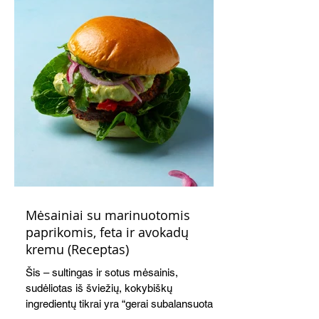
Mėsainiai su marinuotomis
paprikomis, feta ir avokadų
kremu (Receptas)
Šis – sultingas ir sotus mėsainis,
sudėliotas iš šviežių, kokybiškų
ingredientų tikrai yra “gerai subalansuotas