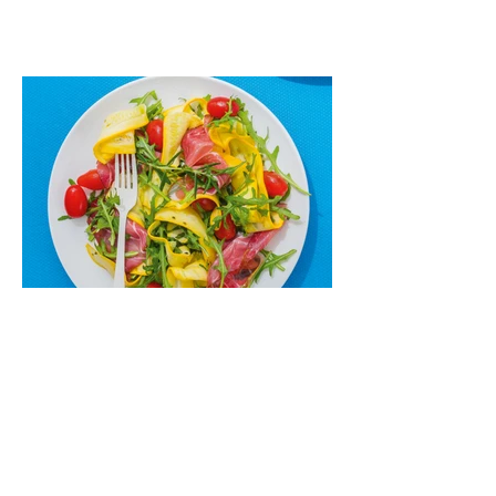
maistas”. Sotus, gardintas marinuotomis
paprikomis, trupinta feta ir švelniu avokadų
kremu labai tik pietums ar nevėlyvai
vakarienei, o ypač – visiems vasaros
susibėgimams ant pievelės prie namų.
Nepamirškite ir gėrimų. Prie šio mėsainio
skaniai dera gaivus aviečių ir apelsinų
kokteilis.
Cukinijų ir vyšninių pomidorų
salotos (Receptas)
Labai vasariškos, gaivios, subalansuotos.