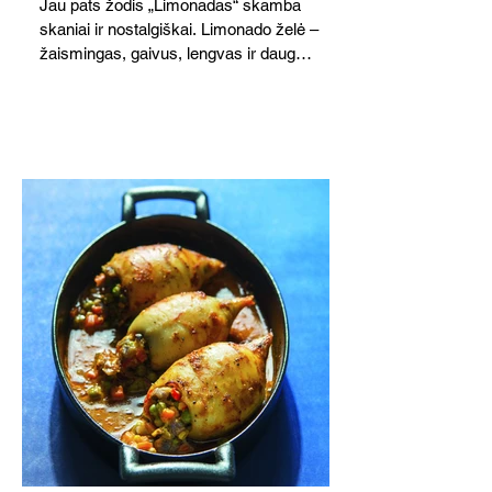
Jau pats žodis „Limonadas“ skamba
skaniai ir nostalgiškai. Limonado želė –
žaismingas, gaivus, lengvas ir daug
žadantis desertas, kuris tęsi visus savo
pažadus. Gaivus greipfrutų limonadas
subtiliai papildo saldžius vaisius, o ledų
kaušelis suteikia desertui ypatingo
švelnumo.