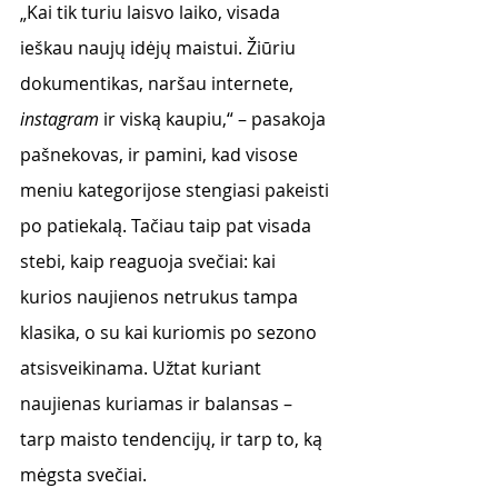
„Kai tik turiu laisvo laiko, visada 
ieškau naujų idėjų maistui. Žiūriu 
dokumentikas, naršau internete, 
instagram 
ir viską kaupiu,“ – pasakoja 
pašnekovas, ir pamini, kad visose 
meniu kategorijose stengiasi pakeisti 
po patiekalą. Tačiau taip pat visada 
stebi, kaip reaguoja svečiai: kai 
kurios naujienos netrukus tampa 
klasika, o su kai kuriomis po sezono 
atsisveikinama. Užtat kuriant 
naujienas kuriamas ir balansas – 
tarp maisto tendencijų, ir tarp to, ką 
mėgsta svečiai.