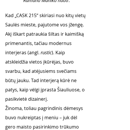
Ramūno Maniko nuotr.
Kad „CASK 215“ skiriasi nuo kitų vietų 
Saulės mieste, pajutome vos įžengę. 
Akį iškart patraukia šiltas ir kaimišką 
primenantis, tačiau modernus 
interjeras (angl. 
rustic
). Kaip 
atskleidžia vietos įkūrėjas, buvo 
svarbu, kad atėjusiems svečiams 
būtų jauku. Tad interjerą kūrė ne 
patys, kaip vėlgi įprasta Šiauliuose, o 
pasikvietė dizainerį.
Žinoma, toliau pagrindinis dėmesys 
buvo nukreiptas į meniu – juk dėl 
gero maisto pasirinkimo trūkumo 