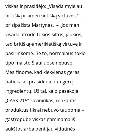
viskas ir prasidėjo: „Visada mylėjau 
britišką ir amerikietišką virtuves,“ – 
prisipažįsta Martynas,  – „Jos man 
visada atrodė tokios šiltos, jaukios, 
tad britišką-amerikietišką virtuvę ir 
pasirinkome. Be to, normalaus tokio 
tipo maisto Šiauliuose nebuvo.“
Mes žinome, kad kiekvienas geras 
patiekalas prasideda nuo gerų 
ingredientų. Už tai, kaip pasakoja 
„CASK 215“ savininkas, renkantis 
produktus tikrai nebuvo taupoma – 
gastropube viskas gaminama iš 
aukštos arba bent jau vidutinės 