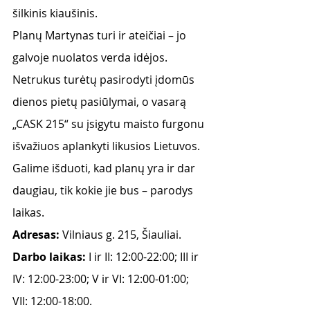
šilkinis kiaušinis.
Planų Martynas turi ir ateičiai – jo 
galvoje nuolatos verda idėjos. 
Netrukus turėtų pasirodyti įdomūs 
dienos pietų pasiūlymai, o vasarą 
„CASK 215“ su įsigytu maisto furgonu 
išvažiuos aplankyti likusios Lietuvos. 
Galime išduoti, kad planų yra ir dar 
daugiau, tik kokie jie bus – parodys 
laikas.
Adresas:
 Vilniaus g. 215, Šiauliai.
Darbo laikas:
 I ir II: 12:00-22:00; III ir 
IV: 12:00-23:00; V ir VI: 12:00-01:00; 
VII: 12:00-18:00.