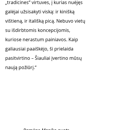
„tradicines“ virtuves, į kurias nuėjęs 
galėjai užsisakyti viską: ir kinišką 
vištieną, ir itališką picą. Nebuvo vietų 
su išdirbtomis koncepcijomis, 
kuriose nerastum painiavos. Kaip 
galiausiai paaiškėjo, ši prielaida 
pasitvirtino – Šiauliai įvertino mūsų 
naują požiūrį.“