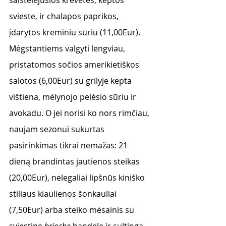
salstelėjusios krevetės, keptos 
svieste, ir chalapos paprikos, 
įdarytos kreminiu sūriu (11,00Eur).
Mėgstantiems valgyti lengviau, 
pristatomos sočios amerikietiškos 
salotos (6,00Eur) su grilyje kepta 
vištiena, mėlynojo pelėsio sūriu ir 
avokadu. O jei norisi ko nors rimčiau, 
naujam sezonui sukurtas 
pasirinkimas tikrai nemažas: 21 
dieną brandintas jautienos steikas 
(20,00Eur), nelegaliai lipšnūs kiniško 
stiliaus kiaulienos šonkauliai 
(7,50Eur) arba steiko mėsainis su 