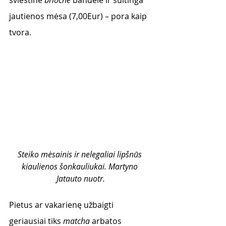
sviestine 
brioche 
bandele ir sultinga 
jautienos mėsa (7,00Eur) – pora kaip 
tvora.
Steiko mėsainis ir nelegaliai lipšnūs 
kiaulienos šonkauliukai. Martyno 
Jatauto nuotr.
Pietus ar vakarienę užbaigti 
geriausiai tiks 
matcha 
arbatos 