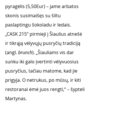
pyragėlis (5,50Eur) – jame arbatos 
skonis susimaišęs su šiltu 
paslaptingu šokoladu ir ledais.
„CASK 215“ pirmieji į Šiaulius atnešė 
ir tikrąją vėlyvųjų pusryčių tradiciją 
(angl. 
brunch
). „Šiauliams vis dar 
sunku iki galo įvertinti vėlyvuosius 
pusryčius, tačiau matome, kad jie 
prigyja. O netrukus, po mūsų, ir kiti 
restoranai ėmė juos rengti,“ – šypteli 
Martynas.