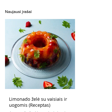
vištiena ir šviežiomis
aviečių padažu
daržovėmis (Receptas)
(Receptas)
Naujausi įrašai
Limonado želė su vaisiais ir
uogomis (Receptas)