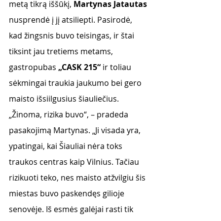
metą tikrą iššūkį, 
Martynas Jatautas
nusprendė į jį atsiliepti. Pasirodė, 
kad žingsnis buvo teisingas, ir štai 
tiksint jau tretiems metams, 
gastropubas 
„CASK 215“
 ir toliau 
sėkmingai traukia jaukumo bei gero 
maisto išsiilgusius šiauliečius.
„Žinoma, rizika buvo“, – pradeda 
pasakojimą Martynas. „Ji visada yra, 
ypatingai, kai Šiauliai nėra toks 
traukos centras kaip Vilnius. Tačiau 
rizikuoti teko, nes maisto atžvilgiu šis 
miestas buvo paskendęs gilioje 
senovėje. Iš esmės galėjai rasti tik 