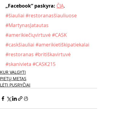
„Facebook“ paskyra:
ČIA
.
#šiauliai
#restoranasšiauliuose
#MartynasJatautas
#amerikiečiųvirtuvė
#CASK
#caskšiauliai
#amerikietiškipatiekalai
#restoranas
#britiškavirtuvė
#skanivieta
#CASK215
KUR VALGYTI
PIETŲ METAS
LĖTI PUSRYČIAI