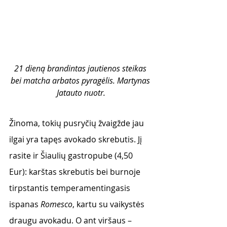
21 dieną brandintas jautienos steikas 
bei matcha arbatos pyragėlis. Martynas 
Jatauto nuotr.
Žinoma, tokių pusryčių žvaigžde jau 
ilgai yra tapęs avokado skrebutis. Jį 
rasite ir Šiaulių gastropube (4,50  
Eur): karštas skrebutis bei burnoje 
tirpstantis temperamentingasis 
ispanas 
Romesco
, kartu su vaikystės 
draugu avokadu. O ant viršaus – 