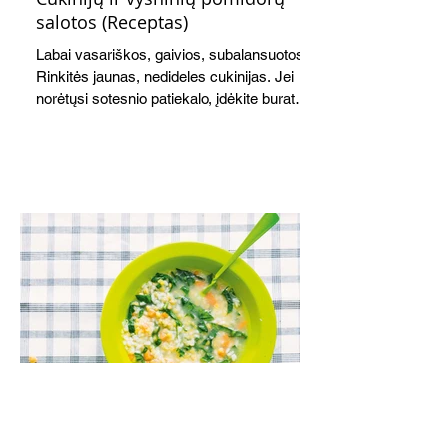
salotos (Receptas)
Labai vasariškos, gaivios, subalansuotos.
Rinkitės jaunas, nedideles cukinijas. Jei
norėtųsi sotesnio patiekalo, įdėkite buratos
ar mocarelos, pabarstykite skrudintomis
kedrinėmis pinijomis, patiekite su pilno
grūdo duona arba virtu perliniu kuskusu.