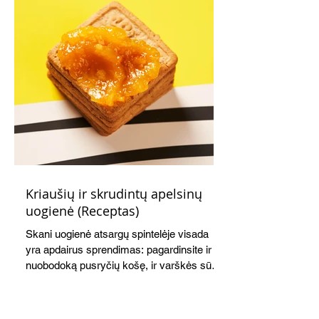
Kriaušių ir skrudintų apelsinų
uogienė (Receptas)
Skani uogienė atsargų spintelėje visada
yra apdairus sprendimas: pagardinsite ir
nuobodoką pusryčių košę, ir varškės sūrį,
o patiekę su mėgstamais sausainiais
pavaišinsite netikėtus svečius. Praktiškas
patarimas: laikykite uogienę nedideliuose