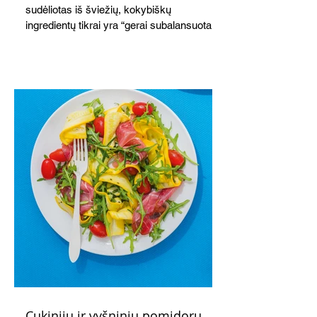
sudėliotas iš šviežių, kokybiškų
ingredientų tikrai yra “gerai subalansuotas
maistas”. Sotus, gardintas marinuotomis
paprikomis, trupinta feta ir švelniu avokadų
kremu labai tik pietums ar nevėlyvai
vakarienei, o ypač – visiems vasaros
susibėgimams ant pievelės prie namų.
Nepamirškite ir gėrimų. Prie šio mėsainio
skaniai dera gaivus aviečių ir apelsinų
kokteilis.
Cukinijų ir vyšninių pomidorų