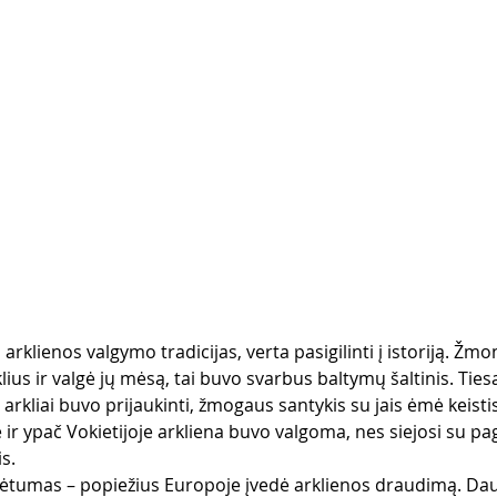
arklienos valgymo tradicijas, verta pasigilinti į istoriją. Žmon
lius ir valgė jų mėsą, tai buvo svarbus baltymų šaltinis. Tie
rkliai buvo prijaukinti, žmogaus santykis su jais ėmė keistis.
ir ypač Vokietijoje arkliena buvo valgoma, nes siejosi su p
s.
kėtumas – popiežius Europoje įvedė arklienos draudimą. Dauge