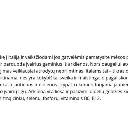
kę į Italiją ir vaikščiodami jos gatvelėmis pamatysite mėsos 
ir parduoda įvairius gaminius iš arklienos. Nors daugeliui atvy
jimas veikiausiai atrodytų nepriimtinas, italams tai – tikras 
ertinama, nes yra kokybiška, sveika ir maistinga, o pagal skon
 tarp jautienos ir elnienos. Ji ypač rekomenduojama jauni
o įvairių ligų. Arkliena yra liesa ir pasižymi dideliu geležies k
zmą cinku, selenu, fosforu, vitaminais B6, B12.