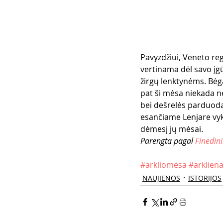
Pavyzdžiui, Veneto reg
vertinama dėl savo įg
žirgų lenktynėms. Bėga
pat ši mėsa niekada nei
bei dešrelės parduodam
esančiame Lenjare vyks
dėmesį jų mėsai.
Parengta pagal 
Finedin
#arkliomėsa
#arklien
NAUJIENOS
ISTORIJOS