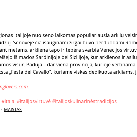
ionas Italijoje nuo seno laikomas populiariausia arklių veisi
ūdžių. Senovėje čia išauginami žirgai buvo perduodami Romo
nt metams, arkliena tapo ir tebėra svarbia Venecijos virtuvė
šėjo iš mados Sardinijoje bei Sicilijoje, kur arklienos ir asi
os visur. Paduja – dar viena provincija, kurioje vertinama a
ta „Festa del Cavallo“, kuriame viskas dedikuota arkliams, įs
inglovers.com.
a
#italai
#Italijosvirtuvė
#italijoskulinarinėstradicijos
MAISTAS