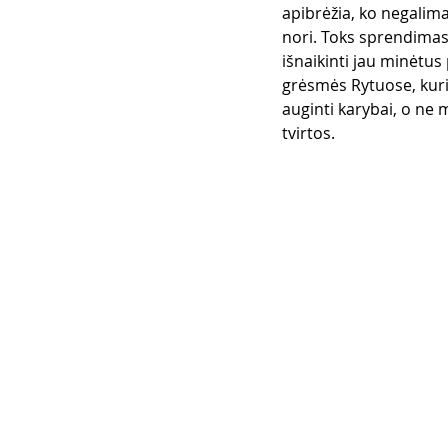
apibrėžia, ko negalima 
nori. Toks sprendimas b
išnaikinti jau minėtus
grėsmės Rytuose, kurie
auginti karybai, o ne m
tvirtos.