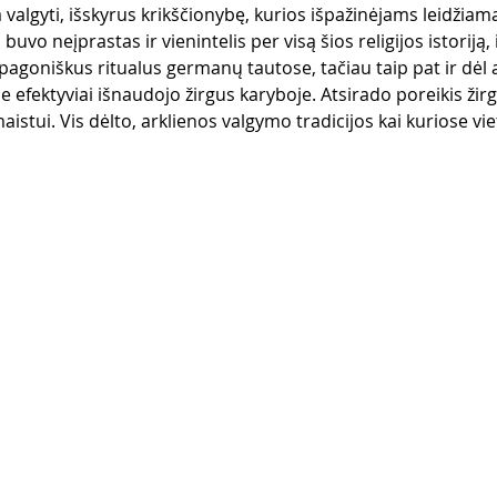
valgyti, išskyrus krikščionybę, kurios išpažinėjams leidžiama 
uvo neįprastas ir vienintelis per visą šios religijos istoriją, i
 pagoniškus ritualus germanų tautose, tačiau taip pat ir dėl
 efektyviai išnaudojo žirgus karyboje. Atsirado poreikis žirgu
aistui. Vis dėlto, arklienos valgymo tradicijos kai kuriose vie