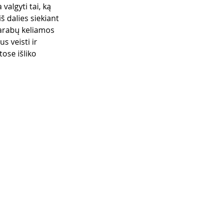
valgyti tai, ką 
š dalies siekiant 
 arabų keliamos 
s veisti ir 
tose išliko 