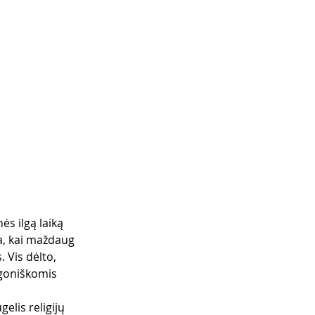
ės ilgą laiką 
sa, kai maždaug 
 Vis dėlto, 
agoniškomis 
lis religijų 