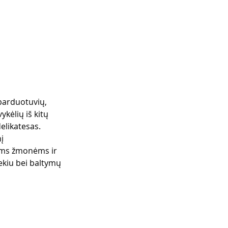
parduotuvių, 
kėlių iš kitų 
delikatesas.
į 
ems žmonėms ir 
iekiu bei baltymų 