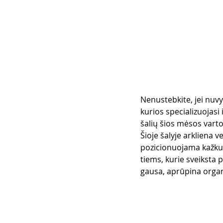
Nenustebkite, jei nuvy
kurios specializuojasi 
šalių šios mėsos varto
Šioje šalyje arkliena v
pozicionuojama kažkur
tiems, kurie sveiksta p
gausa, aprūpina organi