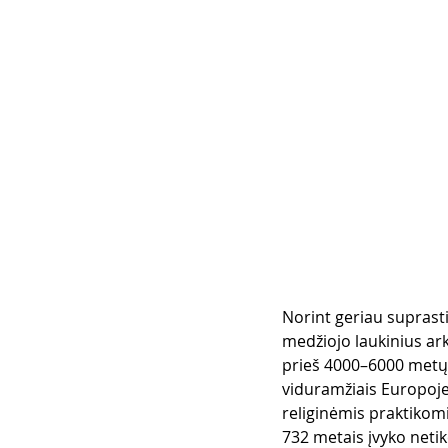
Norint geriau suprasti 
medžiojo laukinius ark
prieš 4000–6000 metų a
viduramžiais Europoje 
religinėmis praktikomi
732 metais įvyko neti