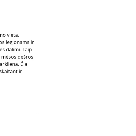
mo vieta, 
s legionams ir 
s dalimi. Taip 
lų mėsos dešros 
rkliena. Čia 
kaitant ir 