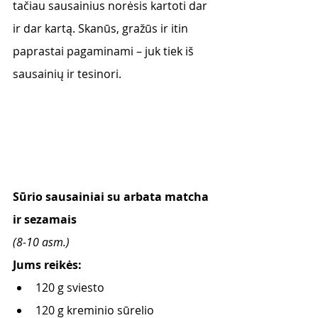
tačiau sausainius norėsis kartoti dar 
ir dar kartą. Skanūs, gražūs ir itin 
paprastai pagaminami – juk tiek iš 
sausainių ir tesinori.
Sūrio sausainiai su arbata matcha 
ir sezamais
(8-10 asm.)
Jums reikės: 
120 g sviesto
120 g kreminio sūrelio