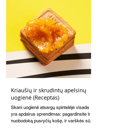
Kriaušių ir skrudintų apelsinų
uogienė (Receptas)
Skani uogienė atsargų spintelėje visada
yra apdairus sprendimas: pagardinsite ir
nuobodoką pusryčių košę, ir varškės sūrį,
o patiekę su mėgstamais sausainiais
pavaišinsite netikėtus svečius. Praktiškas