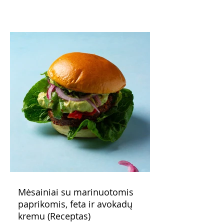
patarimas: laikykite uogienę nedideliuose
indeliuose.
Mėsainiai su marinuotomis
paprikomis, feta ir avokadų
kremu (Receptas)