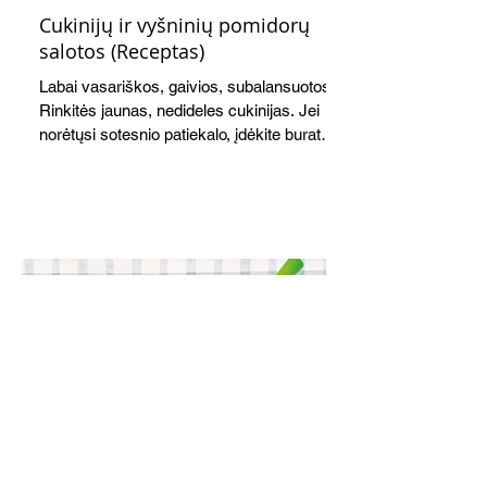
Cukinijų ir vyšninių pomidorų
salotos (Receptas)
Labai vasariškos, gaivios, subalansuotos.
Rinkitės jaunas, nedideles cukinijas. Jei
norėtųsi sotesnio patiekalo, įdėkite buratos
ar mocarelos, pabarstykite skrudintomis
kedrinėmis pinijomis, patiekite su pilno
grūdo duona arba virtu perliniu kuskusu.