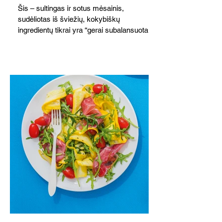
Šis – sultingas ir sotus mėsainis,
sudėliotas iš šviežių, kokybiškų
ingredientų tikrai yra “gerai subalansuotas
maistas”. Sotus, gardintas marinuotomis
paprikomis, trupinta feta ir švelniu avokadų
kremu labai tik pietums ar nevėlyvai
vakarienei, o ypač – visiems vasaros
susibėgimams ant pievelės prie namų.
Nepamirškite ir gėrimų. Prie šio mėsainio
skaniai dera gaivus aviečių ir apelsinų
kokteilis.