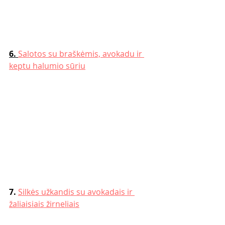
6. 
Salotos su braškėmis, avokadu ir 
keptu halumio sūriu
7. 
Silkės užkandis su avokadais ir 
žaliaisiais žirneliais