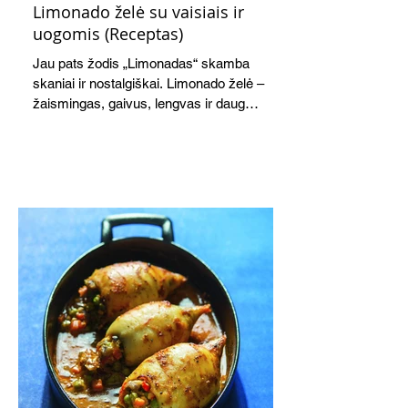
Limonado želė su vaisiais ir
uogomis (Receptas)
Jau pats žodis „Limonadas“ skamba
skaniai ir nostalgiškai. Limonado želė –
žaismingas, gaivus, lengvas ir daug
žadantis desertas, kuris tęsi visus savo
pažadus. Gaivus greipfrutų limonadas
subtiliai papildo saldžius vaisius, o ledų
kaušelis suteikia desertui ypatingo
švelnumo.