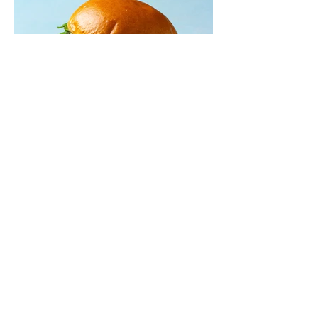
Mėsainiai su marinuotomis
paprikomis, feta ir avokadų
kremu (Receptas)
Šis – sultingas ir sotus mėsainis,
sudėliotas iš šviežių, kokybiškų
ingredientų tikrai yra “gerai subalansuotas
maistas”. Sotus, gardintas marinuotomis
paprikomis, trupinta feta ir švelniu avokadų