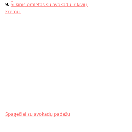
9. 
Šilkinis omletas su avokadų ir kivių 
kremu 
Spagečiai su avokadų padažu