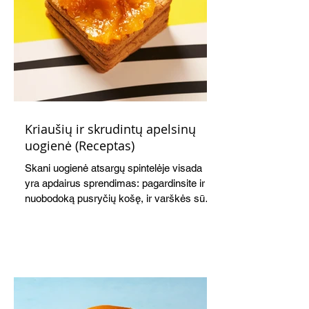
Kriaušių ir skrudintų apelsinų
uogienė (Receptas)
Skani uogienė atsargų spintelėje visada
yra apdairus sprendimas: pagardinsite ir
nuobodoką pusryčių košę, ir varškės sūrį,
o patiekę su mėgstamais sausainiais
pavaišinsite netikėtus svečius. Praktiškas
patarimas: laikykite uogienę nedideliuose
indeliuose.