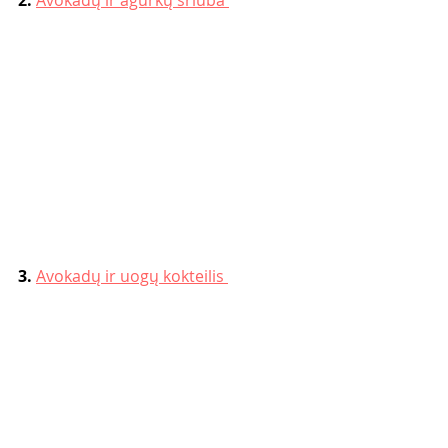
3. 
Avokadų ir uogų kokteilis 