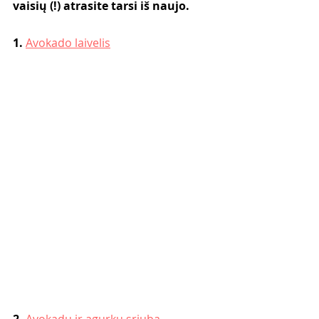
vaisių (!) atrasite tarsi iš naujo.
1. 
Avokado laivelis
2. 
Avokadų ir agurkų sriuba 