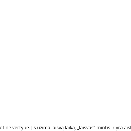
inė vertybė. Jis užima laisvą laiką, „laisvas“ mintis ir yra aišk