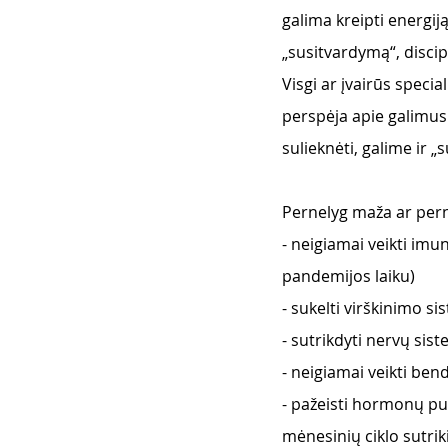
galima kreipti energij
„susitvardymą“, discipl
Visgi ar įvairūs special
perspėja apie galimus 
sulieknėti, galime ir „
Pernelyg maža ar pern
- neigiamai veikti imu
pandemijos laiku)
- sukelti virškinimo si
- sutrikdyti nervų sis
- neigiamai veikti ben
- pažeisti hormonų pu
mėnesinių ciklo sutri