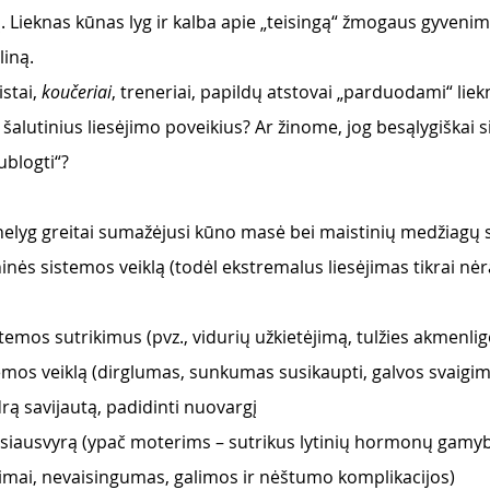
ą. Lieknas kūnas lyg ir kalba apie „teisingą“ žmogaus gyvenim
iną. 
istai,
 koučeriai
, treneriai, papildų atstovai „parduodami“ liek
šalutinius liesėjimo poveikius? Ar žinome, jog besąlygiškai 
sublogti“?
elyg greitai sumažėjusi kūno masė bei maistinių medžiagų s
ninės sistemos veiklą (todėl ekstremalus liesėjimas tikrai nė
stemos sutrikimus (pvz., vidurių užkietėjimą, tulžies akmenlig
temos veiklą (dirglumas, sunkumas susikaupti, galvos svaigi
drą savijautą, padidinti nuovargį
siausvyrą (ypač moterims – sutrikus lytinių hormonų gamyba
kimai, nevaisingumas, galimos ir nėštumo komplikacijos)