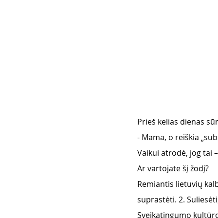
Prieš kelias dienas sūn
- Mama, o reiškia „sub
Vaikui atrodė, jog tai
Ar vartojate šį žodį?
Remiantis lietuvių kal
suprastėti. 2. Suliesėti,
Sveikatingumo kultūro