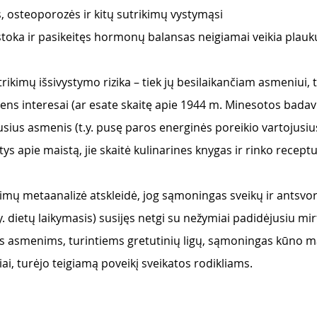
, osteoporozės ir kitų sutrikimų vystymąsi
stoka ir pasikeitęs hormonų balansas neigiamai veikia plauk
rikimų išsivystymo rizika – tiek jų besilaikančiam asmeniui, 
smens interesai (ar esate skaitę apie 1944 m. Minesotos bada
ius asmenis (t.y. pusę paros energinės poreikio vartojusius
ys apie maistą, jie skaitė kulinarines knygas ir rinko receptu
yrimų metaanalizė atskleidė, jog sąmoningas sveikų ir antsvor
y. dietų laikymasis) susijęs netgi su nežymiai padidėjusiu mi
 asmenims, turintiems gretutinių ligų, sąmoningas kūno m
ai, turėjo teigiamą poveikį sveikatos rodikliams. 