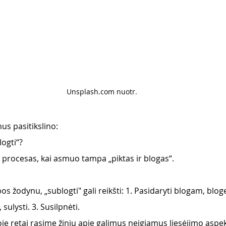
Unsplash.com nuotr. 
us pasitikslino:
logti“?
 – procesas, kai asmuo tampa „piktas ir blogas“. 
bos žodynu, „sublogti" gali reikšti: 1. Pasidaryti blogam, blo
 sulysti. 3. Susilpnėti.
je retai rasime žinių apie galimus neigiamus liesėjimo aspek