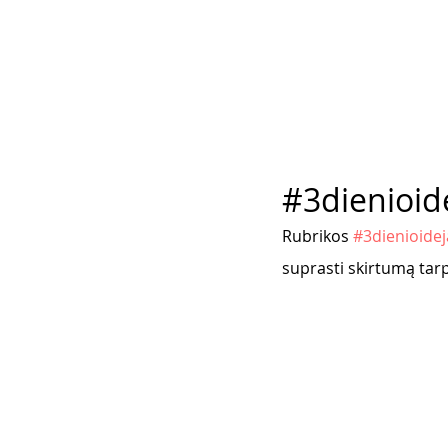
#3dienioidė
Rubrikos 
#3dienioidej
suprasti skirtumą tarp l