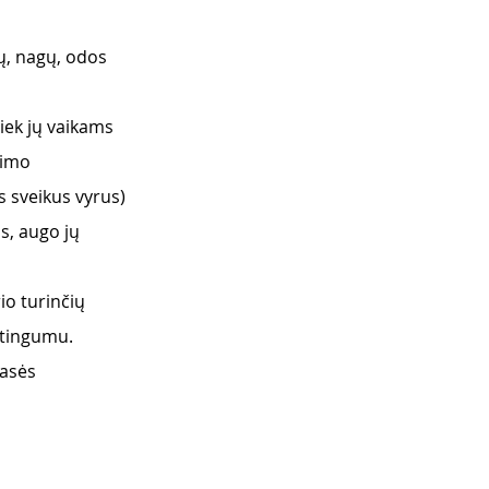
ų, nagų, odos 
tiek jų vaikams
vimo 
 sveikus vyrus) 
s, augo jų 
io turinčių 
rtingumu. 
asės 