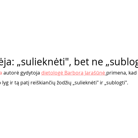
ja: „sulieknėti", bet ne „sublog
a
 autorė gydytoja 
dietologė Barbora Jarašūnė
primena, kad 
yg ir tą patį reiškiančių žodžių „sulieknėti" ir „sublogti". 