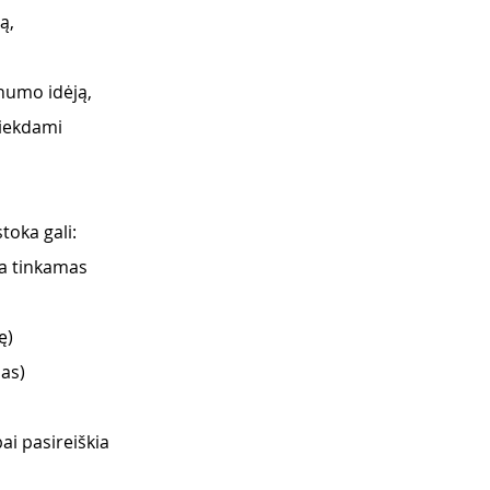
ą, 
numo idėją, 
siekdami 
toka gali:
ra tinkamas 
ę)
mas)
i pasireiškia 