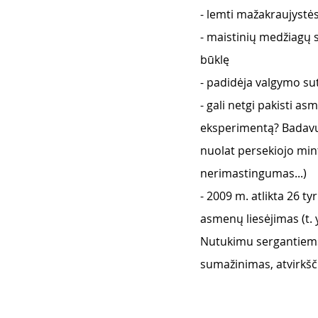
- lemti mažakraujystės
- maistinių medžiagų 
būklę
- padidėja valgymo sut
- gali netgi pakisti a
eksperimentą? Badavus
nuolat persekiojo mint
nerimastingumas...)
- 2009 m. atlikta 26 t
asmenų liesėjimas (t. 
Nutukimu sergantiems
sumažinimas, atvirkšči