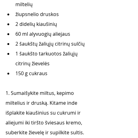
miltelių
žiupsnelio druskos
2 didelių kiaušinių
60 ml alyvuogių aliejaus
2 šaukštų žaliųjų citrinų sulčių
1 šaukšto tarkuotos žaliųjų 
citrinų žievelės
150 g cukraus
1. Sumaišykite miltus, kepimo 
miltelius ir druską. Kitame inde 
išplakite kiaušinius su cukrumi ir 
aliejumi iki tiršto šviesaus kremo, 
suberkite žievelę ir supilkite sultis. 