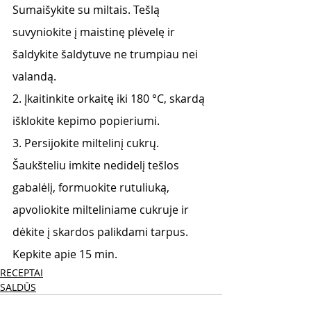
Sumaišykite su miltais. Tešlą 
suvyniokite į maistinę plėvelę ir 
šaldykite šaldytuve ne trumpiau nei 
valandą.
2. Įkaitinkite orkaitę iki 180 °C, skardą 
išklokite kepimo popieriumi.
3. Persijokite miltelinį cukrų. 
Šaukšteliu imkite nedidelį tešlos 
gabalėlį, formuokite rutuliuką, 
apvoliokite milteliniame cukruje ir 
dėkite į skardos palikdami tarpus. 
Kepkite apie 15 min.
RECEPTAI
SALDŪS