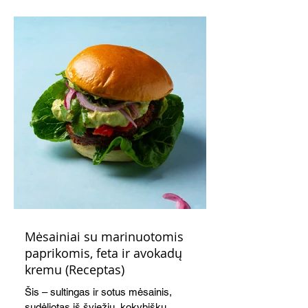
Mėsainiai su marinuotomis
paprikomis, feta ir avokadų
kremu (Receptas)
Šis – sultingas ir sotus mėsainis,
sudėliotas iš šviežių, kokybiškų