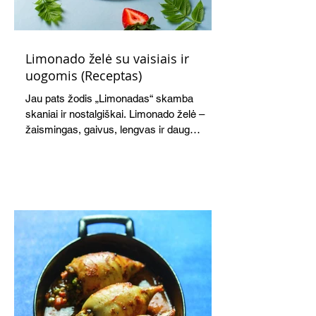
Limonado želė su vaisiais ir
uogomis (Receptas)
Jau pats žodis „Limonadas“ skamba
skaniai ir nostalgiškai. Limonado želė –
žaismingas, gaivus, lengvas ir daug
žadantis desertas, kuris tęsi visus savo
pažadus. Gaivus greipfrutų limonadas
subtiliai papildo saldžius vaisius, o ledų
kaušelis suteikia desertui ypatingo
švelnumo.