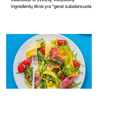
ingredientų tikrai yra “gerai subalansuotas
maistas”. Sotus, gardintas marinuotomis
paprikomis, trupinta feta ir švelniu avokadų
kremu labai tik pietums ar nevėlyvai
vakarienei, o ypač – visiems vasaros
susibėgimams ant pievelės prie namų.
Nepamirškite ir gėrimų. Prie šio mėsainio
skaniai dera gaivus aviečių ir apelsinų
kokteilis.
Cukinijų ir vyšninių pomidorų