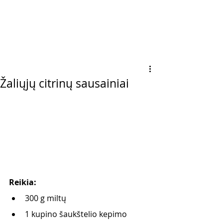
Žaliųjų citrinų sausainiai
Reikia:
300 g miltų
1 kupino šaukštelio kepimo 