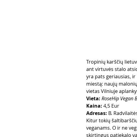
Tropinių karščių lietu
ant virtuvės stalo at
yra pats geriausias, ir 
miestą: naujų malonių 
vietas Vilniuje aplanky
Vieta:
RoseHip Vegan B
Kaina:
 4,5 Eur
Adresas:
 B. Radvilaitė
Kitur tokių šaltibaršč
veganams. O ir ne veg
skirtingus patiekalo va