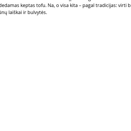
dedamas keptas tofu. Na, o visa kita – pagal tradicijas: virti b
ūnų laiškai ir bulvytės.