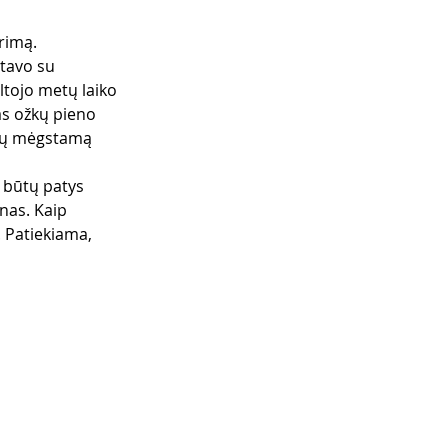
rimą. 
ntavo su 
iltojo metų laiko 
as ožkų pieno 
vių mėgstamą 
 būtų patys 
nas. Kaip 
. Patiekiama, 