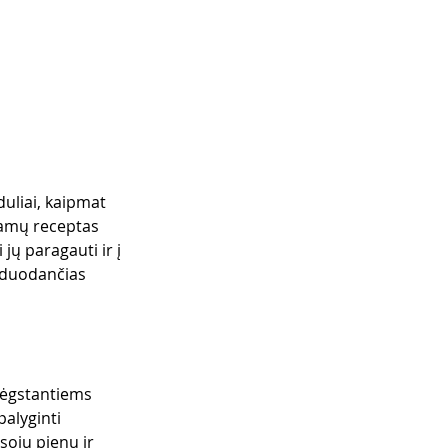
duliai, kaipmat 
namų receptas 
 jų paragauti ir į 
s duodančias 
 mėgstantiems 
alyginti 
sojų pienu ir 