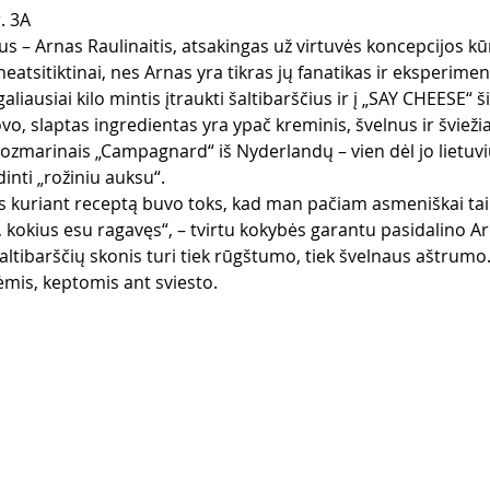
. 3A
ius – Arnas Raulinaitis, atsakingas už virtuvės koncepcijos kū
neatsitiktinai, nes Arnas yra tikras jų fanatikas ir eksperime
liausiai kilo mintis įtraukti šaltibarščius ir į „SAY CHEESE“ š
, slaptas ingredientas yra ypač kreminis, švelnus ir švieži
r rozmarinais „Campagnard“ iš Nyderlandų – vien dėl jo lietu
inti „rožiniu auksu“.
jus kuriant receptą buvo toks, kad man pačiam asmeniškai tai
i, kokius esu ragavęs“, – tvirtu kokybės garantu pasidalino Ar
 šaltibarščių skonis turi tiek rūgštumo, tiek švelnaus aštrumo
ėmis, keptomis ant sviesto.