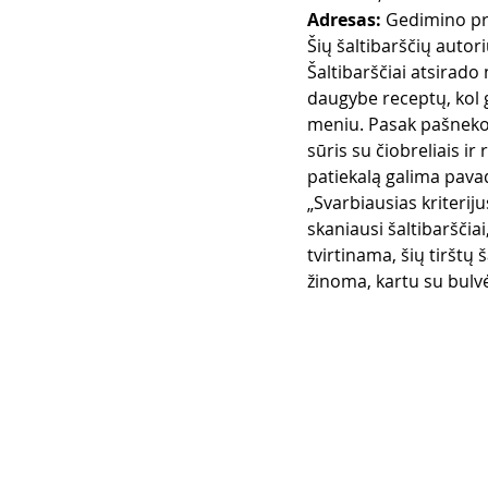
Adresas: 
Gedimino pr
Šių šaltibarščių autor
Šaltibarščiai atsirado 
daugybe receptų, kol ga
meniu. Pasak pašnekovo
sūris su čiobreliais i
patiekalą galima pavad
„Svarbiausias kriteri
skaniausi šaltibarščia
tvirtinama, šių tirštų
žinoma, kartu su bulv