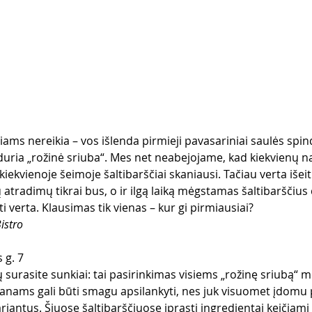
viams nereikia – vos išlenda pirmieji pavasariniai saulės spin
siduria „rožinė sriuba“. Mes net neabejojame, kad kiekvienų 
kiekvienoje šeimoje šaltibarščiai skaniausi. Tačiau verta išeiti
atradimų tikrai bus, o ir ilgą laiką mėgstamas šaltibarščiu
ti verta. Klausimas tik vienas – kur gi pirmiausiai?
istro
s g. 7
ių surasite sunkiai: tai pasirinkimas visiems „rožinę sriubą“
anams gali būti smagu apsilankyti, nes juk visuomet įdomu p
riantus. Šiuose šaltibarščiuose įprasti ingredientai keičiami 