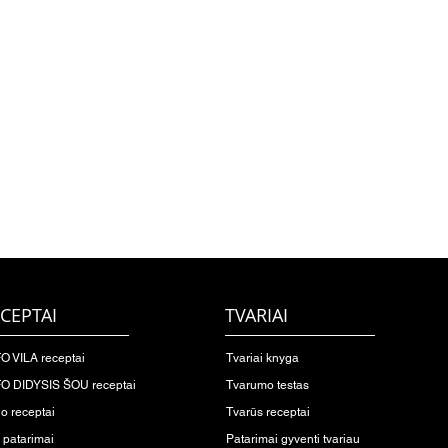
CEPTAI
TVARIAI
O VILA receptai
Tvariai knyga
O DIDYSIS ŠOU receptai
Tvarumo testas
io receptai
Tvarūs receptai
o patarimai
Patarimai gyventi tvariau