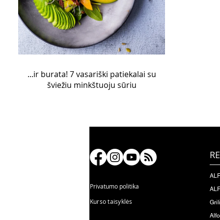
...ir burata! 7 vasariški patiekalai su
šviežiu minkštuoju sūriu
RE
ALF
Privatumo politika
ALF
Kurso taisyklės
Gril
Alf