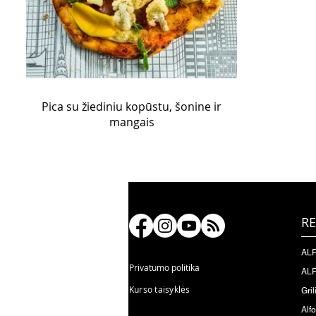
Pica su žiediniu kopūstu, šonine ir
mangais
RE
ALF
Privatumo politika
ALF
Kurso taisyklės
Gril
Alf