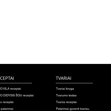
CEPTAI
TVARIAI
O VILA receptai
Tvariai knyga
O DIDYSIS ŠOU receptai
Tvarumo testas
io receptai
Tvarūs receptai
o patarimai
Patarimai gyventi tvariau