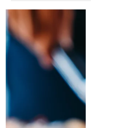
Nemėgstate kruopų košių?
Pabandykite jas „prisijaukinti"
(Gydytojos dietologės patarimai)