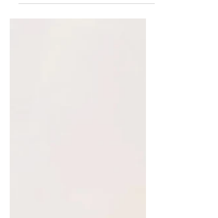
Kaip namuose auginti augalus
tiesiog vandenyje?