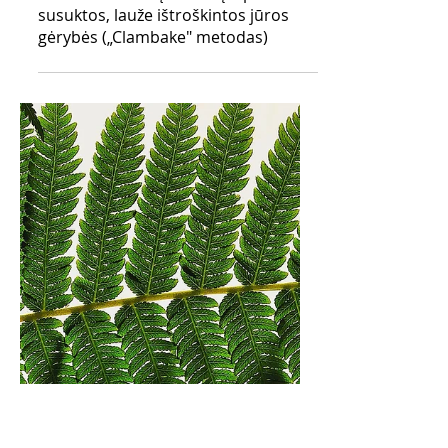
Laukinė virtuvė: į bananų lapus
susuktos, lauže ištroškintos jūros
gėrybės („Clambake" metodas)