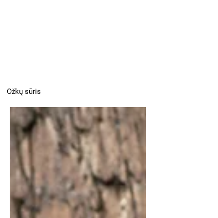
Ožkų sūris