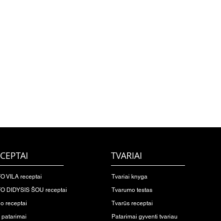
CEPTAI
TVARIAI
O VILA receptai
Tvariai knyga
O DIDYSIS ŠOU receptai
Tvarumo testas
io receptai
Tvarūs receptai
o patarimai
Patarimai gyventi tvariau