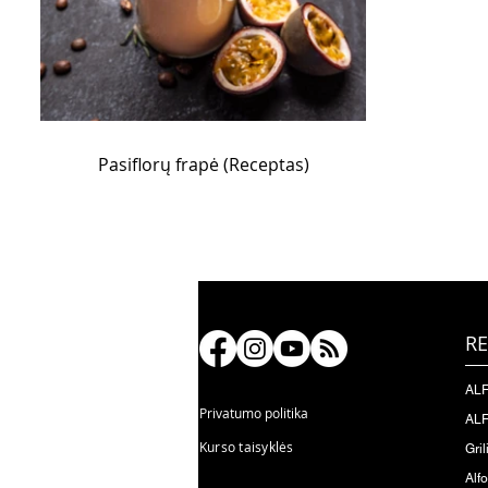
Pasiflorų frapė (Receptas)
RE
ALF
Privatumo politika
ALF
Kurso taisyklės
Gril
Alf