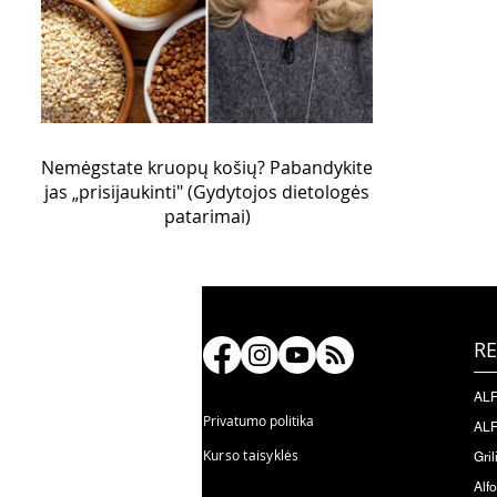
Nemėgstate kruopų košių? Pabandykite
jas „prisijaukinti" (Gydytojos dietologės
patarimai)
RE
ALF
Privatumo politika
ALF
Kurso taisyklės
Gril
Alf