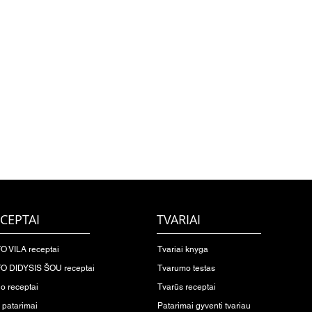
CEPTAI
TVARIAI
O VILA receptai
Tvariai knyga
O DIDYSIS ŠOU receptai
Tvarumo testas
io receptai
Tvarūs receptai
o patarimai
Patarimai gyventi tvariau