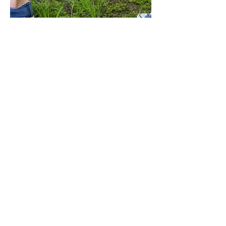
Kiek sveria atostogų kuprinė?