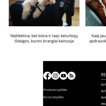
Neįtikėtina, bet būna ir taip: keturkojų
Kaip jauč
išdaigos, kurios brangiai kainuoja
apdrausk
RE
ALF
Privatumo politika
ALF
Kurso taisyklės
Gril
Alf