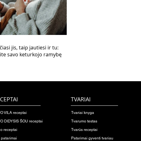
iasi jis, taip jautiesi ir tu:
ite savo keturkojo ramybę
CEPTAI
TVARIAI
O VILA receptai
Tvariai knyga
O DIDYSIS ŠOU receptai
Tvarumo testas
io receptai
Tvarūs receptai
o patarimai
Patarimai gyventi tvariau